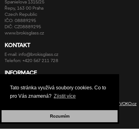
Španielova 1315/25
Řepy, 163 00 Praha
Czech Republic
IČO: 08889295
DIČ: CZ08889295
www.brokisglass.cz
KONTAKT
E-mail:
info@brokisglass.cz
Telefon:
+420 567 211 728
INFORMACE
Obchodní podmínky a reklamační řád
Tato stránka využívá soubory cookies. Co to
Ochrana osobních údajů
pro Vás znamená?
Zjistit více
Copyright © ABRA Software a.s. 2020 | Design by
StudioVOKO.cz
Rozumím