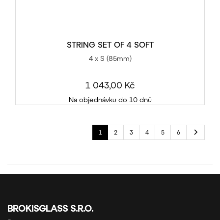
STRING SET OF 4 SOFT
4 x S (85mm)
1 043,00 Kč
Na objednávku do 10 dnů
1
2
3
4
5
6
BROKISGLASS S.R.O.