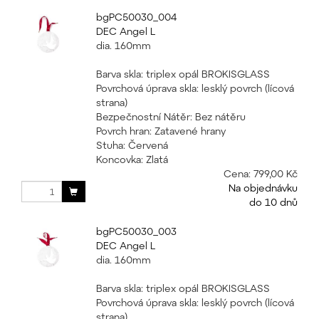
bgPC50030_004
DEC Angel L
dia. 160mm
Barva skla: triplex opál BROKISGLASS
Povrchová úprava skla: lesklý povrch (lícová
strana)
Bezpečnostní Nátěr: Bez nátěru
Povrch hran: Zatavené hrany
Stuha: Červená
Koncovka: Zlatá
Cena:
799,00 Kč
Na objednávku
do 10 dnů
bgPC50030_003
DEC Angel L
dia. 160mm
Barva skla: triplex opál BROKISGLASS
Povrchová úprava skla: lesklý povrch (lícová
strana)