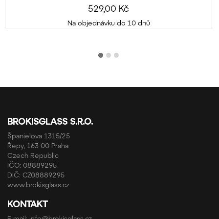
529,00 Kč
Na objednávku do 10 dnů
BROKISGLASS S.R.O.
Španielova 1315/25
Řepy, 163 00 Praha
Czech Republic
IČO: 08889295
DIČ: CZ08889295
www.brokisglass.cz
KONTAKT
E-mail:
info@brokisglass.cz