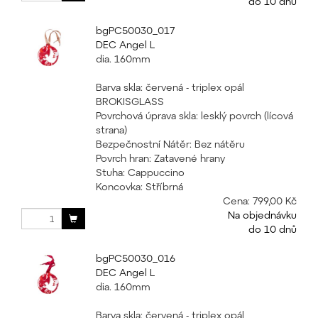
do 10 dnů
bgPC50030_017
DEC Angel L
dia. 160mm
Barva skla: červená - triplex opál
BROKISGLASS
Povrchová úprava skla: lesklý povrch (lícová
strana)
Bezpečnostní Nátěr: Bez nátěru
Povrch hran: Zatavené hrany
Stuha: Cappuccino
Koncovka: Stříbrná
Cena:
799,00 Kč
Na objednávku
do 10 dnů
bgPC50030_016
DEC Angel L
dia. 160mm
Barva skla: červená - triplex opál