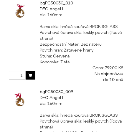
bgPC50030_010
DEC Angel L
dia. 160mm
Barva skla: hnědá kouřová BROKISGLASS
Povrchová úprava skla: lesklý povrch (lícová
strana)
Bezpečnostní Nátěr: Bez nátěru
Povrch hran: Zatavené hrany
Stuha: Červená
Koncovka: Zlatá
Cena:
799,00 Kč
Na objednávku
do 10 dnů
bgPC50030_009
DEC Angel L
dia. 160mm
Barva skla: hnědá kouřová BROKISGLASS
Povrchová úprava skla: lesklý povrch (lícová
strana)