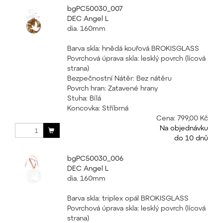
bgPC50030_007
DEC Angel L
dia. 160mm
Barva skla: hnědá kouřová BROKISGLASS
Povrchová úprava skla: lesklý povrch (lícová
strana)
Bezpečnostní Nátěr: Bez nátěru
Povrch hran: Zatavené hrany
Stuha: Bílá
Koncovka: Stříbrná
Cena:
799,00 Kč
Na objednávku
do 10 dnů
bgPC50030_006
DEC Angel L
dia. 160mm
Barva skla: triplex opál BROKISGLASS
Povrchová úprava skla: lesklý povrch (lícová
strana)