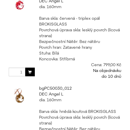
DEC Angel L
dia. 160mm
Barva skla: červená - triplex opál
BROKISGLASS
Povrchová úprava skla: lesklý povrch (lícová
strana)
Bezpečnostní Nátěr: Bez nátěru
Povrch hran: Zatavené hrany
Stuha: Bílá
Koncovka: Stříbrná
Cena:
799,00 Kč
Na objednávku
do 10 dnů
bgPC50030_012
DEC Angel L
dia. 160mm
Barva skla: hnědá kouřová BROKISGLASS
Povrchová úprava skla: lesklý povrch (lícová
strana)
Bezpečnostní Nátěr: Bez nátěru