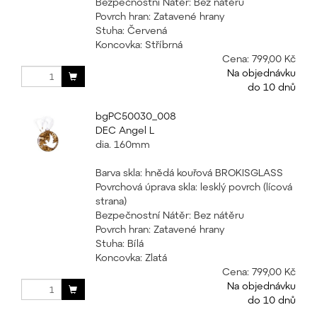
Bezpečnostní Nátěr: Bez nátěru
Povrch hran: Zatavené hrany
Stuha: Červená
Koncovka: Stříbrná
Cena:
799,00 Kč
Na objednávku
do 10 dnů
bgPC50030_008
DEC Angel L
dia. 160mm
Barva skla: hnědá kouřová BROKISGLASS
Povrchová úprava skla: lesklý povrch (lícová
strana)
Bezpečnostní Nátěr: Bez nátěru
Povrch hran: Zatavené hrany
Stuha: Bílá
Koncovka: Zlatá
Cena:
799,00 Kč
Na objednávku
do 10 dnů