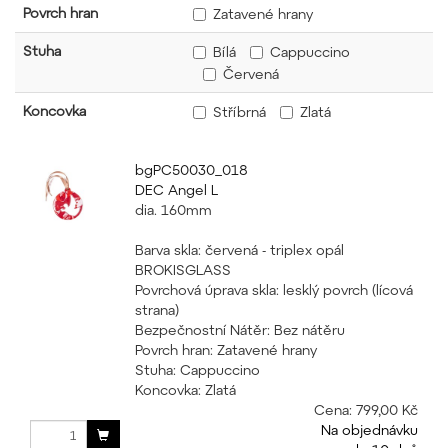
Povrch hran
Zatavené hrany
Stuha
Bílá
Cappuccino
Červená
Koncovka
Stříbrná
Zlatá
bgPC50030_018
DEC Angel L
dia. 160mm
Barva skla: červená - triplex opál
BROKISGLASS
Povrchová úprava skla: lesklý povrch (lícová
strana)
Bezpečnostní Nátěr: Bez nátěru
Povrch hran: Zatavené hrany
Stuha: Cappuccino
Koncovka: Zlatá
Cena:
799,00 Kč
Na objednávku