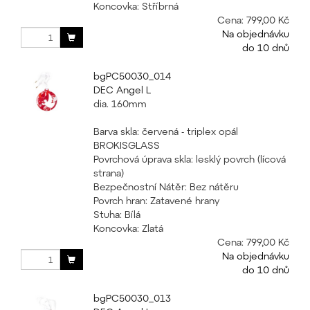
Koncovka: Stříbrná
Cena:
799,00 Kč
Na objednávku
do 10 dnů
bgPC50030_014
DEC Angel L
dia. 160mm
Barva skla: červená - triplex opál
BROKISGLASS
Povrchová úprava skla: lesklý povrch (lícová
strana)
Bezpečnostní Nátěr: Bez nátěru
Povrch hran: Zatavené hrany
Stuha: Bílá
Koncovka: Zlatá
Cena:
799,00 Kč
Na objednávku
do 10 dnů
bgPC50030_013