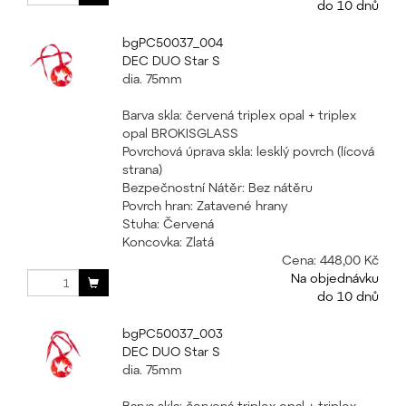
do 10 dnů
bgPC50037_004
DEC DUO Star S
dia. 75mm
Barva skla: červená triplex opal + triplex
opal BROKISGLASS
Povrchová úprava skla: lesklý povrch (lícová
strana)
Bezpečnostní Nátěr: Bez nátěru
Povrch hran: Zatavené hrany
Stuha: Červená
Koncovka: Zlatá
Cena:
448,00 Kč
Na objednávku
do 10 dnů
bgPC50037_003
DEC DUO Star S
dia. 75mm
Barva skla: červená triplex opal + triplex