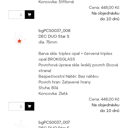
Koncovka: Stříbrná
Cena:
448,00 Kč
Na objednávku
do 10 dnů
bgPC50037_008
DEC DUO Star S
dia. 75mm
Barva skla: triplex opal + červená triplex
opal BROKISGLASS
Povrchová úprava skla: lesklý povrch (lícová
strana)
Bezpečnostní Nátěr: Bez nátěru
Povrch hran: Zatavené hrany
Stuha: Bílá
Koncovka: Zlatá
Cena:
448,00 Kč
Na objednávku
do 10 dnů
bgPC50037_007
DEC DUO Star S