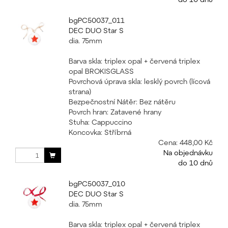
bgPC50037_011
DEC DUO Star S
dia. 75mm
Barva skla: triplex opal + červená triplex
opal BROKISGLASS
Povrchová úprava skla: lesklý povrch (lícová
strana)
Bezpečnostní Nátěr: Bez nátěru
Povrch hran: Zatavené hrany
Stuha: Cappuccino
Koncovka: Stříbrná
Cena:
448,00 Kč
Na objednávku
do 10 dnů
bgPC50037_010
DEC DUO Star S
dia. 75mm
Barva skla: triplex opal + červená triplex