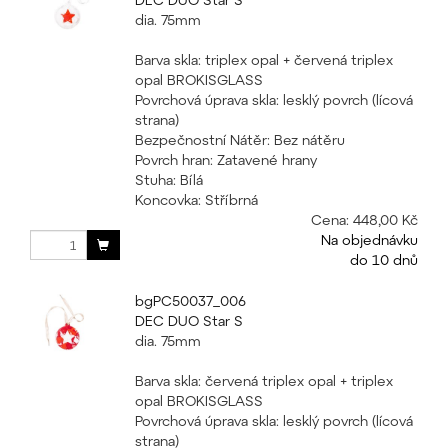
dia. 75mm
Barva skla: triplex opal + červená triplex
opal BROKISGLASS
Povrchová úprava skla: lesklý povrch (lícová
strana)
Bezpečnostní Nátěr: Bez nátěru
Povrch hran: Zatavené hrany
Stuha: Bílá
Koncovka: Stříbrná
Cena:
448,00 Kč
Na objednávku
do 10 dnů
bgPC50037_006
DEC DUO Star S
dia. 75mm
Barva skla: červená triplex opal + triplex
opal BROKISGLASS
Povrchová úprava skla: lesklý povrch (lícová
strana)