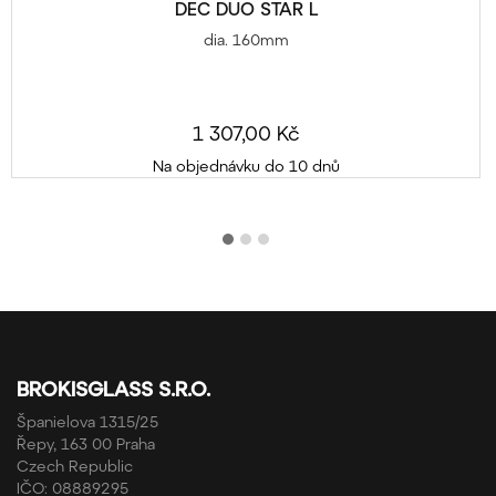
DEC DUO STAR L
dia. 160mm
1 307,00 Kč
Na objednávku do 10 dnů
BROKISGLASS S.R.O.
Španielova 1315/25
Řepy, 163 00 Praha
Czech Republic
IČO: 08889295