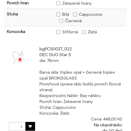
Povrch hran
Zatavené hrany
Stuha
Bílá
Cappuccino
Červená
Koncovka
Stříbrná
Zlatá
bgPC50037_012
DEC DUO Star S
dia. 75mm
Barva skla: triplex opal + červená triplex
opal BROKISGLASS
Povrchová úprava skla: lesklý povrch (lícová
strana)
Bezpečnostní Nátěr: Bez nátěru
Povrch hran: Zatavené hrany
Stuha: Cappuccino
Koncovka: Zlatá
Cena:
448,00 Kč
Na objednávku
do 10 dnů