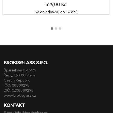
529,00 Kč
Na objednávku do 10 dnů
BROKISGLASS S.R.O.
Španielova 1315/25
Řepy, 163 00 Praha
Czech Republic
IČO: 08889295
DIČ: CZ08889295
www.brokisglass.cz
KONTAKT
E-mail:
info@brokisglass.cz