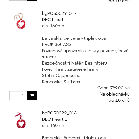
do 10 dnů
bgPC50029_017
DEC Heart L
dia. 160mm
Barva skla: červená - triplex opál
BROKISGLASS
Povrchová úprava skla: lesklý povrch (lícová
strana)
Bezpečnostní Nátěr: Bez nátěru
Povrch hran: Zatavené hrany
Stuha: Cappuccino
Koncovka: Stříbrná
Cena:
799,00 Kč
Na objednávku
do 10 dnů
bgPC50029_016
DEC Heart L
dia. 160mm
Barva skla: červená - triplex opál