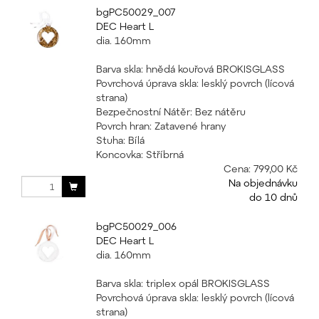
bgPC50029_007
DEC Heart L
dia. 160mm
Barva skla: hnědá kouřová BROKISGLASS
Povrchová úprava skla: lesklý povrch (lícová
strana)
Bezpečnostní Nátěr: Bez nátěru
Povrch hran: Zatavené hrany
Stuha: Bílá
Koncovka: Stříbrná
Cena:
799,00 Kč
Na objednávku
do 10 dnů
bgPC50029_006
DEC Heart L
dia. 160mm
Barva skla: triplex opál BROKISGLASS
Povrchová úprava skla: lesklý povrch (lícová
strana)