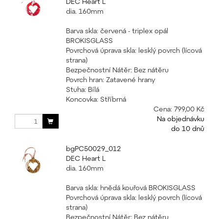
DEC Heart L
dia. 160mm
Barva skla: červená - triplex opál
BROKISGLASS
Povrchová úprava skla: lesklý povrch (lícová
strana)
Bezpečnostní Nátěr: Bez nátěru
Povrch hran: Zatavené hrany
Stuha: Bílá
Koncovka: Stříbrná
Cena:
799,00 Kč
Na objednávku
do 10 dnů
bgPC50029_012
DEC Heart L
dia. 160mm
Barva skla: hnědá kouřová BROKISGLASS
Povrchová úprava skla: lesklý povrch (lícová
strana)
Bezpečnostní Nátěr: Bez nátěru