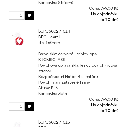
Koncovka: Stříbrná
Cena:
799,00 Kč
Na objednávku
do 10 dnů
bgPC50029_014
DEC Heart L
dia. 160mm
Barva skla: červená - triplex opál
BROKISGLASS
Povrchová úprava skla: lesklý povrch (lícová
strana)
Bezpečnostní Nátěr: Bez nátěru
Povrch hran: Zatavené hrany
Stuha: Bílá
Koncovka: Zlatá
Cena:
799,00 Kč
Na objednávku
do 10 dnů
bgPC50029_013