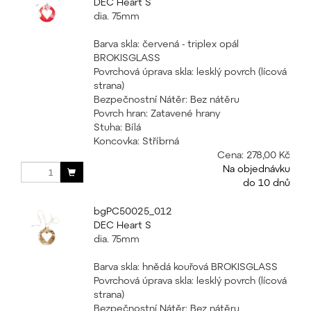
DEC Heart S
dia. 75mm
Barva skla: červená - triplex opál
BROKISGLASS
Povrchová úprava skla: lesklý povrch (lícová
strana)
Bezpečnostní Nátěr: Bez nátěru
Povrch hran: Zatavené hrany
Stuha: Bílá
Koncovka: Stříbrná
Cena:
278,00 Kč
Na objednávku
do 10 dnů
bgPC50025_012
DEC Heart S
dia. 75mm
Barva skla: hnědá kouřová BROKISGLASS
Povrchová úprava skla: lesklý povrch (lícová
strana)
Bezpečnostní Nátěr: Bez nátěru