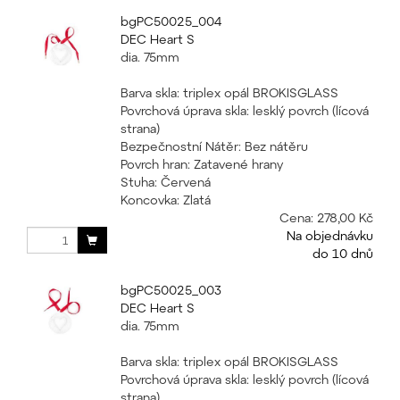
bgPC50025_004
DEC Heart S
dia. 75mm
Barva skla: triplex opál BROKISGLASS
Povrchová úprava skla: lesklý povrch (lícová
strana)
Bezpečnostní Nátěr: Bez nátěru
Povrch hran: Zatavené hrany
Stuha: Červená
Koncovka: Zlatá
Cena:
278,00 Kč
Na objednávku
do 10 dnů
bgPC50025_003
DEC Heart S
dia. 75mm
Barva skla: triplex opál BROKISGLASS
Povrchová úprava skla: lesklý povrch (lícová
strana)