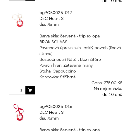
do 10 dnů
bgPC50025_017
DEC Heart S
dia. 75mm
Barva skla: červená - triplex opál
BROKISGLASS
Povrchová úprava skla: lesklý povrch (lícová
strana)
Bezpečnostní Nátěr: Bez nátěru
Povrch hran: Zatavené hrany
Stuha: Cappuccino
Koncovka: Stříbrná
Cena:
278,00 Kč
Na objednávku
do 10 dnů
bgPC50025_016
DEC Heart S
dia. 75mm
Barva skla: červená - triplex opál