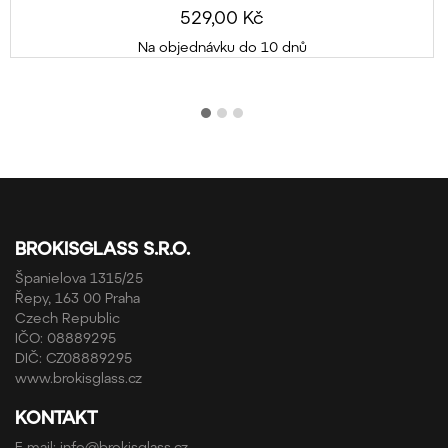
529,00 Kč
Na objednávku do 10 dnů
BROKISGLASS S.R.O.
Španielova 1315/25
Řepy, 163 00 Praha
Czech Republic
IČO: 08889295
DIČ: CZ08889295
www.brokisglass.cz
KONTAKT
E-mail:
info@brokisglass.cz