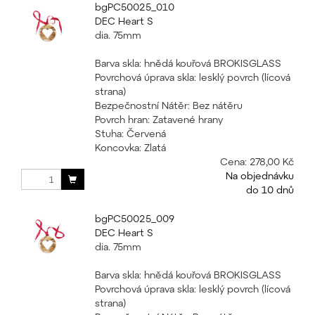
bgPC50025_010
DEC Heart S
dia. 75mm
Barva skla: hnědá kouřová BROKISGLASS
Povrchová úprava skla: lesklý povrch (lícová
strana)
Bezpečnostní Nátěr: Bez nátěru
Povrch hran: Zatavené hrany
Stuha: Červená
Koncovka: Zlatá
Cena:
278,00 Kč
Na objednávku
do 10 dnů
bgPC50025_009
DEC Heart S
dia. 75mm
Barva skla: hnědá kouřová BROKISGLASS
Povrchová úprava skla: lesklý povrch (lícová
strana)