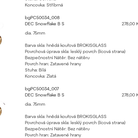
Koncovka: Stříbrná
bgPC50034_008
DEC Snowflake B S
278,00 
dia. 75mm
Barva skla: hnědá kouřová BROKISGLASS
Povrchová úprava skla: lesklý povrch (lícová strana)
Bezpečnostní Nátěr: Bez nátěru
Povrch hran: Zatavené hrany
Stuha: Bílá
Koncovka: Zlatá
bgPC50034_007
DEC Snowflake B S
278,00 
dia. 75mm
Barva skla: hnědá kouřová BROKISGLASS
Povrchová úprava skla: lesklý povrch (lícová strana)
Bezpečnostní Nátěr: Bez nátěru
Povrch hran: Zatavené hrany