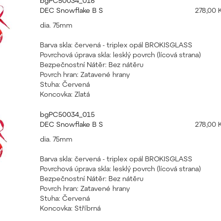
bgPC50034_016
DEC Snowflake B S
278,00 
dia. 75mm
Barva skla: červená - triplex opál BROKISGLASS
Povrchová úprava skla: lesklý povrch (lícová strana)
Bezpečnostní Nátěr: Bez nátěru
Povrch hran: Zatavené hrany
Stuha: Červená
Koncovka: Zlatá
bgPC50034_015
DEC Snowflake B S
278,00 
dia. 75mm
Barva skla: červená - triplex opál BROKISGLASS
Povrchová úprava skla: lesklý povrch (lícová strana)
Bezpečnostní Nátěr: Bez nátěru
Povrch hran: Zatavené hrany
Stuha: Červená
Koncovka: Stříbrná