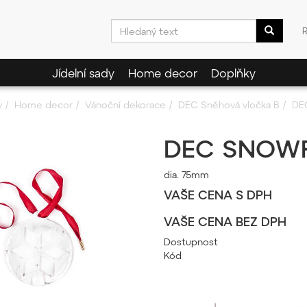
Jídelní sady
Home decor
Doplňky
y
Home decor
Vánoční dekorace
DEC Sněhová vločka B
DE
DEC SNOWF
dia. 75mm
VAŠE CENA S DPH
VAŠE CENA BEZ DPH
Dostupnost
Kód