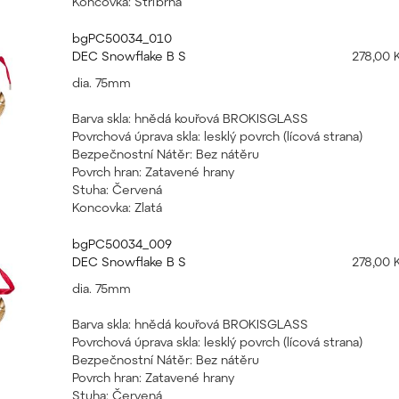
Koncovka: Stříbrná
bgPC50034_010
DEC Snowflake B S
278,00 
dia. 75mm
Barva skla: hnědá kouřová BROKISGLASS
Povrchová úprava skla: lesklý povrch (lícová strana)
Bezpečnostní Nátěr: Bez nátěru
Povrch hran: Zatavené hrany
Stuha: Červená
Koncovka: Zlatá
bgPC50034_009
DEC Snowflake B S
278,00 
dia. 75mm
Barva skla: hnědá kouřová BROKISGLASS
Povrchová úprava skla: lesklý povrch (lícová strana)
Bezpečnostní Nátěr: Bez nátěru
Povrch hran: Zatavené hrany
Stuha: Červená