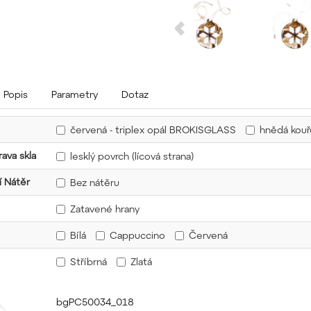
Popis
Parametry
Dotaz
červená - triplex opál BROKISGLASS
hnědá kou
ava skla
lesklý povrch (lícová strana)
 Nátěr
Bez nátěru
Zatavené hrany
Bílá
Cappuccino
Červená
Stříbrná
Zlatá
bgPC50034_018