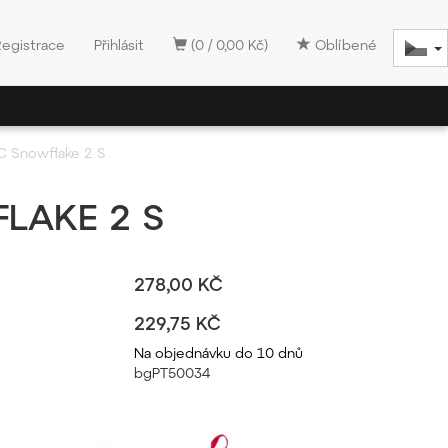
Registrace
Přihlásit
(0 / 0,00 Kč)
Oblíbené
C Snowflake 2 S
LAKE 2 S
278,00 KČ
229,75 KČ
Na objednávku do 10 dnů
bgPT50034