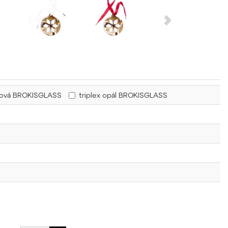
řová BROKISGLASS
triplex opál BROKISGLASS