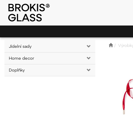
Výrobk
Jídelní sady
Home decor
Doplňky