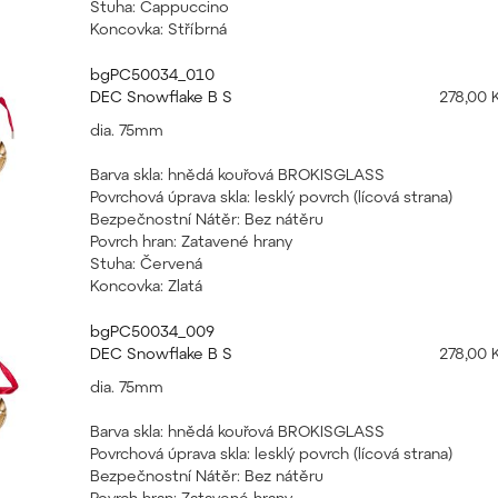
Stuha: Cappuccino
Koncovka: Stříbrná
bgPC50034_010
DEC Snowflake B S
278,00 
dia. 75mm
Barva skla: hnědá kouřová BROKISGLASS
Povrchová úprava skla: lesklý povrch (lícová strana)
Bezpečnostní Nátěr: Bez nátěru
Povrch hran: Zatavené hrany
Stuha: Červená
Koncovka: Zlatá
bgPC50034_009
DEC Snowflake B S
278,00 
dia. 75mm
Barva skla: hnědá kouřová BROKISGLASS
Povrchová úprava skla: lesklý povrch (lícová strana)
Bezpečnostní Nátěr: Bez nátěru
Povrch hran: Zatavené hrany