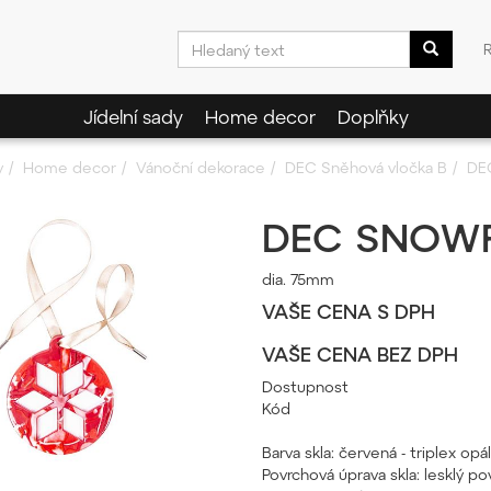
Jídelní sady
Home decor
Doplňky
y
Home decor
Vánoční dekorace
DEC Sněhová vločka B
DE
DEC SNOWF
dia. 75mm
VAŠE CENA S DPH
VAŠE CENA BEZ DPH
Dostupnost
Kód
Barva skla: červená - triplex o
Povrchová úprava skla: lesklý pov