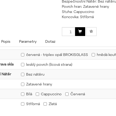
Bezpečnostní Nátěr: Bez nátěr
Povrch hran: Zatavené hrany
Stuha: Cappuccino
Koncovka: Stříbrná
Popis
Parametry
Dotaz
červená - triplex opál BROKISGLASS
hnědá kou
ava skla
lesklý povrch (lícová strana)
 Nátěr
Bez nátěru
Zatavené hrany
Bílá
Cappuccino
Červená
Stříbrná
Zlatá