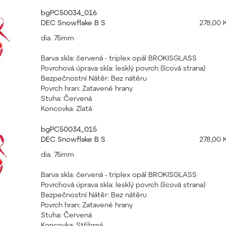
bgPC50034_016
DEC Snowflake B S
278,00 
dia. 75mm
Barva skla: červená - triplex opál BROKISGLASS
Povrchová úprava skla: lesklý povrch (lícová strana)
Bezpečnostní Nátěr: Bez nátěru
Povrch hran: Zatavené hrany
Stuha: Červená
Koncovka: Zlatá
bgPC50034_015
DEC Snowflake B S
278,00 
dia. 75mm
Barva skla: červená - triplex opál BROKISGLASS
Povrchová úprava skla: lesklý povrch (lícová strana)
Bezpečnostní Nátěr: Bez nátěru
Povrch hran: Zatavené hrany
Stuha: Červená
Koncovka: Stříbrná