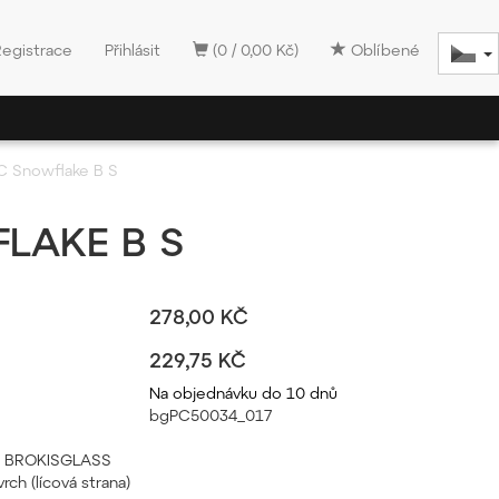
Registrace
Přihlásit
(0 / 0,00 Kč)
Oblíbené
C Snowflake B S
LAKE B S
278,00 KČ
229,75 KČ
Na objednávku do 10 dnů
bgPC50034_017
pál BROKISGLASS
rch (lícová strana)