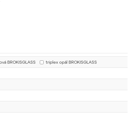
u
řová BROKISGLASS
triplex opál BROKISGLASS