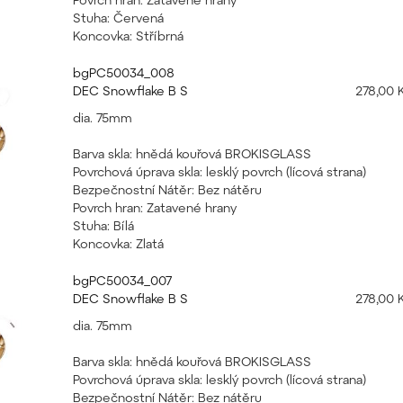
Stuha: Červená
Koncovka: Stříbrná
bgPC50034_008
DEC Snowflake B S
278,00 
dia. 75mm
Barva skla: hnědá kouřová BROKISGLASS
Povrchová úprava skla: lesklý povrch (lícová strana)
Bezpečnostní Nátěr: Bez nátěru
Povrch hran: Zatavené hrany
Stuha: Bílá
Koncovka: Zlatá
bgPC50034_007
DEC Snowflake B S
278,00 
dia. 75mm
Barva skla: hnědá kouřová BROKISGLASS
Povrchová úprava skla: lesklý povrch (lícová strana)
Bezpečnostní Nátěr: Bez nátěru