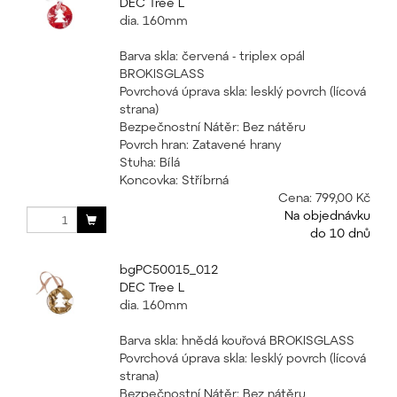
DEC Tree L
dia. 160mm
Barva skla: červená - triplex opál
BROKISGLASS
Povrchová úprava skla: lesklý povrch (lícová
strana)
Bezpečnostní Nátěr: Bez nátěru
Povrch hran: Zatavené hrany
Stuha: Bílá
Koncovka: Stříbrná
Cena:
799,00 Kč
Na objednávku
do 10 dnů
bgPC50015_012
DEC Tree L
dia. 160mm
Barva skla: hnědá kouřová BROKISGLASS
Povrchová úprava skla: lesklý povrch (lícová
strana)
Bezpečnostní Nátěr: Bez nátěru