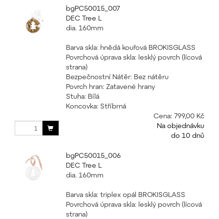
bgPC50015_007
DEC Tree L
dia. 160mm
Barva skla: hnědá kouřová BROKISGLASS
Povrchová úprava skla: lesklý povrch (lícová
strana)
Bezpečnostní Nátěr: Bez nátěru
Povrch hran: Zatavené hrany
Stuha: Bílá
Koncovka: Stříbrná
Cena:
799,00 Kč
Na objednávku
do 10 dnů
bgPC50015_006
DEC Tree L
dia. 160mm
Barva skla: triplex opál BROKISGLASS
Povrchová úprava skla: lesklý povrch (lícová
strana)