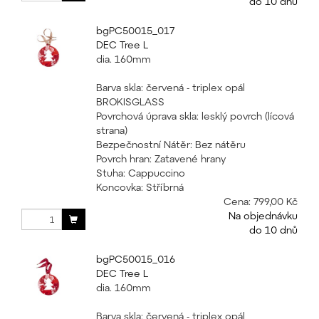
do 10 dnů
bgPC50015_017
DEC Tree L
dia. 160mm
Barva skla: červená - triplex opál
BROKISGLASS
Povrchová úprava skla: lesklý povrch (lícová
strana)
Bezpečnostní Nátěr: Bez nátěru
Povrch hran: Zatavené hrany
Stuha: Cappuccino
Koncovka: Stříbrná
Cena:
799,00 Kč
Na objednávku
do 10 dnů
bgPC50015_016
DEC Tree L
dia. 160mm
Barva skla: červená - triplex opál