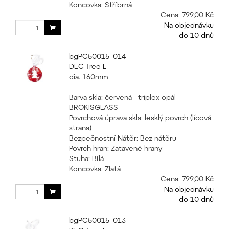
Koncovka: Stříbrná
Cena:
799,00 Kč
Na objednávku
do 10 dnů
bgPC50015_014
DEC Tree L
dia. 160mm
Barva skla: červená - triplex opál
BROKISGLASS
Povrchová úprava skla: lesklý povrch (lícová
strana)
Bezpečnostní Nátěr: Bez nátěru
Povrch hran: Zatavené hrany
Stuha: Bílá
Koncovka: Zlatá
Cena:
799,00 Kč
Na objednávku
do 10 dnů
bgPC50015_013