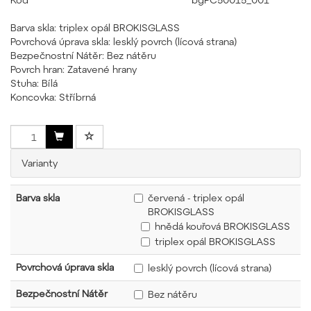
Barva skla: triplex opál BROKISGLASS
Povrchová úprava skla: lesklý povrch (lícová strana)
Bezpečnostní Nátěr: Bez nátěru
Povrch hran: Zatavené hrany
Stuha: Bílá
Koncovka: Stříbrná
Varianty
Barva skla
červená - triplex opál
BROKISGLASS
hnědá kouřová BROKISGLASS
triplex opál BROKISGLASS
Povrchová úprava skla
lesklý povrch (lícová strana)
Bezpečnostní Nátěr
Bez nátěru