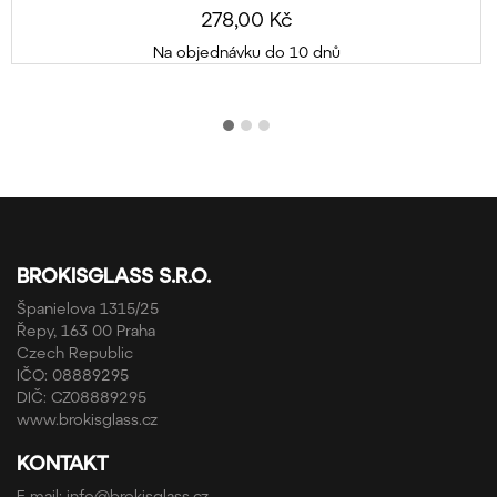
278,00 Kč
Na objednávku do 10 dnů
BROKISGLASS S.R.O.
Španielova 1315/25
Řepy, 163 00 Praha
Czech Republic
IČO: 08889295
DIČ: CZ08889295
www.brokisglass.cz
KONTAKT
E-mail:
info@brokisglass.cz