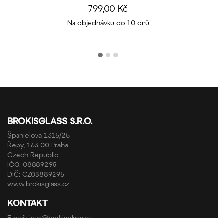
799,00 Kč
Na objednávku do 10 dnů
BROKISGLASS S.R.O.
Španielova 1315/25
Řepy, 163 00 Praha
Czech Republic
IČO: 08889295
DIČ: CZ08889295
www.brokisglass.cz
KONTAKT
E-mail:
info@brokisglass.cz