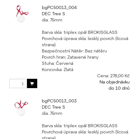
bgPC50013_004
DEC Tree S
dia. 75mm
Barva skla: triplex opál BROKISGLASS
Povrchová úprava skla: lesklý povrch (lícová
strana)
Bezpečnostní Nátěr: Bez nátěru
Povrch hran: Zatavené hrany
Stuha: Červená
Koncovka: Zlatá
Cena:
278,00 Kč
Na objednávku
do 10 dnů
bgPC50013_003
DEC Tree S
dia. 75mm
Barva skla: triplex opál BROKISGLASS
Povrchová úprava skla: lesklý povrch (lícová
strana)