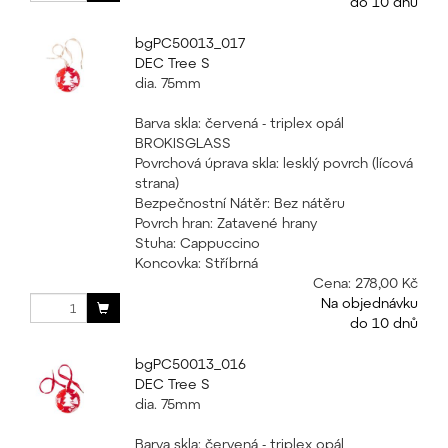
do 10 dnů
bgPC50013_017
DEC Tree S
dia. 75mm
Barva skla: červená - triplex opál
BROKISGLASS
Povrchová úprava skla: lesklý povrch (lícová
strana)
Bezpečnostní Nátěr: Bez nátěru
Povrch hran: Zatavené hrany
Stuha: Cappuccino
Koncovka: Stříbrná
Cena:
278,00 Kč
Na objednávku
do 10 dnů
bgPC50013_016
DEC Tree S
dia. 75mm
Barva skla: červená - triplex opál