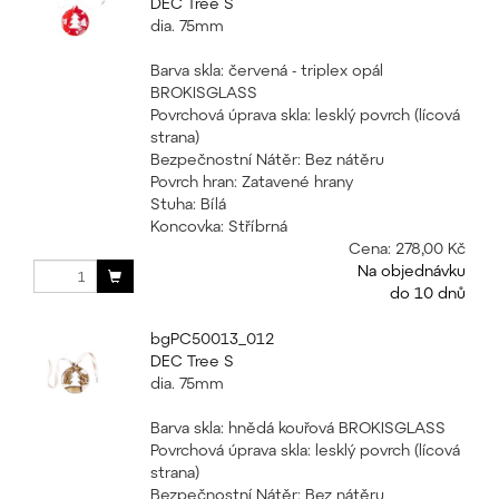
DEC Tree S
dia. 75mm
Barva skla: červená - triplex opál
BROKISGLASS
Povrchová úprava skla: lesklý povrch (lícová
strana)
Bezpečnostní Nátěr: Bez nátěru
Povrch hran: Zatavené hrany
Stuha: Bílá
Koncovka: Stříbrná
Cena:
278,00 Kč
Na objednávku
do 10 dnů
bgPC50013_012
DEC Tree S
dia. 75mm
Barva skla: hnědá kouřová BROKISGLASS
Povrchová úprava skla: lesklý povrch (lícová
strana)
Bezpečnostní Nátěr: Bez nátěru