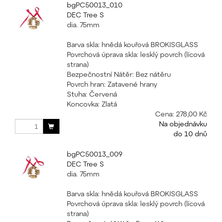
bgPC50013_010
DEC Tree S
dia. 75mm
Barva skla: hnědá kouřová BROKISGLASS
Povrchová úprava skla: lesklý povrch (lícová
strana)
Bezpečnostní Nátěr: Bez nátěru
Povrch hran: Zatavené hrany
Stuha: Červená
Koncovka: Zlatá
Cena:
278,00 Kč
Na objednávku
do 10 dnů
bgPC50013_009
DEC Tree S
dia. 75mm
Barva skla: hnědá kouřová BROKISGLASS
Povrchová úprava skla: lesklý povrch (lícová
strana)