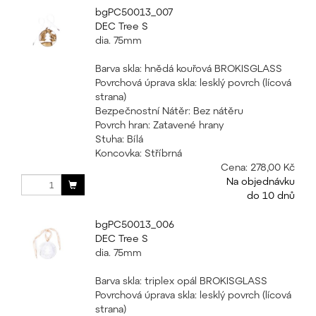
bgPC50013_007
DEC Tree S
dia. 75mm
Barva skla: hnědá kouřová BROKISGLASS
Povrchová úprava skla: lesklý povrch (lícová
strana)
Bezpečnostní Nátěr: Bez nátěru
Povrch hran: Zatavené hrany
Stuha: Bílá
Koncovka: Stříbrná
Cena:
278,00 Kč
Na objednávku
do 10 dnů
bgPC50013_006
DEC Tree S
dia. 75mm
Barva skla: triplex opál BROKISGLASS
Povrchová úprava skla: lesklý povrch (lícová
strana)