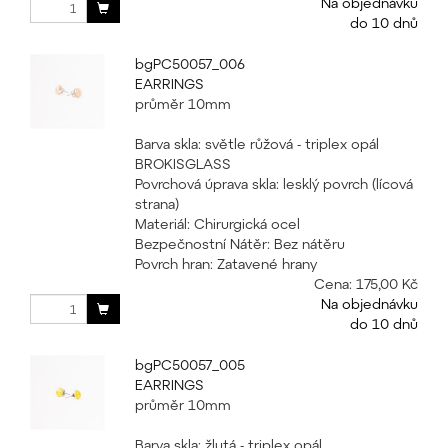
Na objednávku
do 10 dnů
bgPC50057_006
EARRINGS
průměr 10mm
Barva skla: světle růžová - triplex opál
BROKISGLASS
Povrchová úprava skla: lesklý povrch (lícová
strana)
Materiál: Chirurgická ocel
Bezpečnostní Nátěr: Bez nátěru
Povrch hran: Zatavené hrany
Cena:
175,00 Kč
Na objednávku
do 10 dnů
bgPC50057_005
EARRINGS
průměr 10mm
Barva skla: žlutá - triplex opál