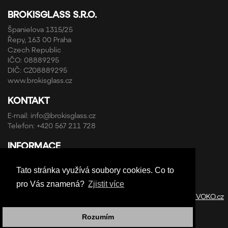
BROKISGLASS S.R.O.
Španielova 1315/25
Řepy, 163 00 Praha
Czech Republic
IČO: 08889295
DIČ: CZ08889295
www.brokisglass.cz
KONTAKT
E-mail:
info@brokisglass.cz
Telefon:
+420 567 211 728
INFORMACE
Obchodní podmínky a reklamační řád
Tato stránka využívá soubory cookies. Co to
Ochrana osobních údajů
pro Vás znamená?
Zjistit více
Copyright © ABRA Software a.s. 2020 | Design by
StudioVOKO.cz
Rozumím