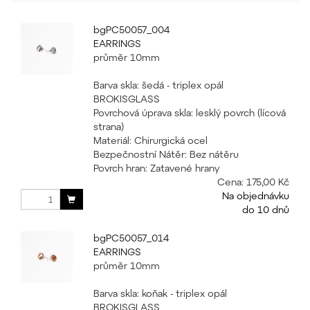
bgPC50057_004
EARRINGS
průměr 10mm
Barva skla: šedá - triplex opál
BROKISGLASS
Povrchová úprava skla: lesklý povrch (lícová
strana)
Materiál: Chirurgická ocel
Bezpečnostní Nátěr: Bez nátěru
Povrch hran: Zatavené hrany
Cena:
175,00 Kč
Na objednávku
do 10 dnů
bgPC50057_014
EARRINGS
průměr 10mm
Barva skla: koňak - triplex opál
BROKISGLASS