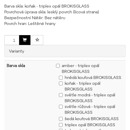
Barva skla: koňak - triplex opál BROKISGLASS
Povrchová úprava skla: lesklý povrch (lícová strana)
Bezpečnostní Nátěr: Bez nátěru
Povrch hran: Leštěné hrany
Varianty
Barva skla
amber - triplex opál
BROKISGLASS
hnědá kouřová BROKISGLASS
koňak - triplex opál
BROKISGLASS
světle modrá - triplex opál
BROKISGLASS
světle růžová - triplex opál
BROKISGLASS
šedá kouřová BROKISGLASS
triplex opál BROKISGLASS