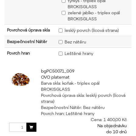
tyrkys - triplex opál
BROKISGLASS
zelené jablko - triplex opál
BROKISGLASS
Povrchová úprava skla
lesklý povrch (lícová strana)
Bezpečnostní Nátěr
Bez nátěru
Povrch hran
Leštěné hrany
bgPC50071_009
OVO platemat
Barva skla: koňak - triplex opál
BROKISGLASS
Povrchová úprava skla: lesklý povrch (lícová
strana)
Bezpečnostní Nátěr: Bez nátěru
Povrch hran: Leštěné hrany
Cena:
1 400,00 Kč
Na objednávku
do 10 dnů