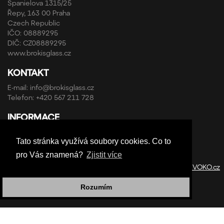
Španielova 1315/25
Řepy, 163 00 Praha
Czech Republic
IČO: 08889295
DIČ: CZ08889295
www.brokisglass.cz
KONTAKT
E-mail:
info@brokisglass.cz
Telefon:
+420 567 211 728
INFORMACE
Obchodní podmínky a reklamační řád
Tato stránka využívá soubory cookies. Co to
Ochrana osobních údajů
pro Vás znamená?
Zjistit více
Copyright © ABRA Software a.s. 2020 | Design by
StudioVOKO.cz
Rozumím