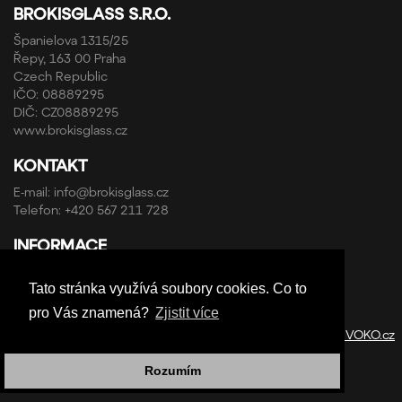
BROKISGLASS S.R.O.
Španielova 1315/25
Řepy, 163 00 Praha
Czech Republic
IČO: 08889295
DIČ: CZ08889295
www.brokisglass.cz
KONTAKT
E-mail:
info@brokisglass.cz
Telefon:
+420 567 211 728
INFORMACE
Obchodní podmínky a reklamační řád
Tato stránka využívá soubory cookies. Co to
Ochrana osobních údajů
pro Vás znamená?
Zjistit více
Copyright © ABRA Software a.s. 2020 | Design by
StudioVOKO.cz
Rozumím