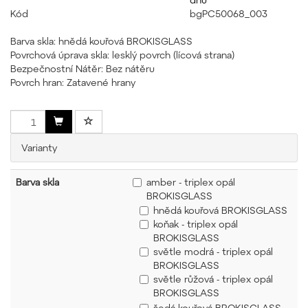
Kód
bgPC50068_003
Barva skla: hnědá kouřová BROKISGLASS
Povrchová úprava skla: lesklý povrch (lícová strana)
Bezpečnostní Nátěr: Bez nátěru
Povrch hran: Zatavené hrany
Varianty
Barva skla
amber - triplex opál
BROKISGLASS
hnědá kouřová BROKISGLASS
koňak - triplex opál
BROKISGLASS
světle modrá - triplex opál
BROKISGLASS
světle růžová - triplex opál
BROKISGLASS
šedá kouřová BROKISGLASS