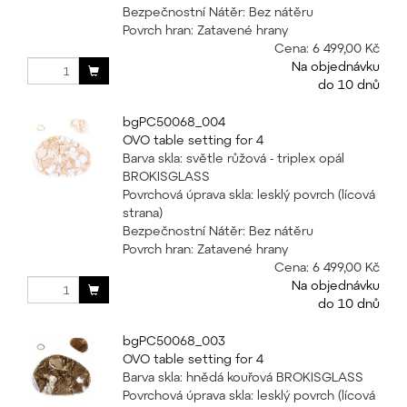
Bezpečnostní Nátěr: Bez nátěru
Povrch hran: Zatavené hrany
Cena:
6 499,00 Kč
Na objednávku
do 10 dnů
bgPC50068_004
OVO table setting for 4
Barva skla: světle růžová - triplex opál
BROKISGLASS
Povrchová úprava skla: lesklý povrch (lícová
strana)
Bezpečnostní Nátěr: Bez nátěru
Povrch hran: Zatavené hrany
Cena:
6 499,00 Kč
Na objednávku
do 10 dnů
bgPC50068_003
OVO table setting for 4
Barva skla: hnědá kouřová BROKISGLASS
Povrchová úprava skla: lesklý povrch (lícová