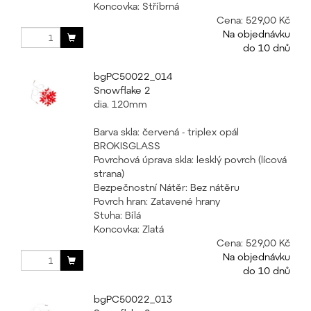
Koncovka: Stříbrná
Cena:
529,00 Kč
Na objednávku
do 10 dnů
bgPC50022_014
Snowflake 2
dia. 120mm
Barva skla: červená - triplex opál
BROKISGLASS
Povrchová úprava skla: lesklý povrch (lícová
strana)
Bezpečnostní Nátěr: Bez nátěru
Povrch hran: Zatavené hrany
Stuha: Bílá
Koncovka: Zlatá
Cena:
529,00 Kč
Na objednávku
do 10 dnů
bgPC50022_013