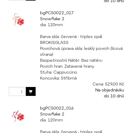
do 10 dnů
bgPC50022_017
Snowflake 2
dia. 120mm
Barva skla: červená - triplex opál
BROKISGLASS
Povrchová úprava skla: lesklý povrch (lícová
strana)
Bezpečnostní Nátěr: Bez nátěru
Povrch hran: Zatavené hrany
Stuha: Cappuccino
Koncovka: Stříbrná
Cena:
529,00 Kč
Na objednávku
do 10 dnů
bgPC50022_016
Snowflake 2
dia. 120mm
Barva skla: červená - triplex opál