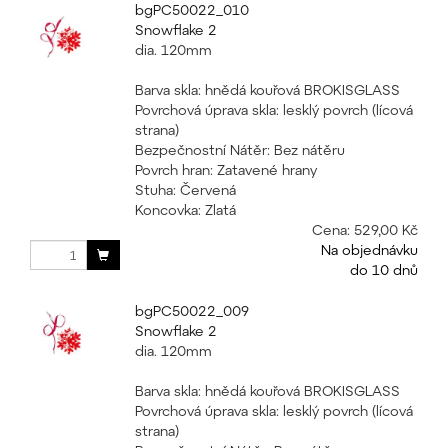
bgPC50022_010
Snowflake 2
dia. 120mm
Barva skla: hnědá kouřová BROKISGLASS
Povrchová úprava skla: lesklý povrch (lícová
strana)
Bezpečnostní Nátěr: Bez nátěru
Povrch hran: Zatavené hrany
Stuha: Červená
Koncovka: Zlatá
Cena:
529,00 Kč
Na objednávku
do 10 dnů
bgPC50022_009
Snowflake 2
dia. 120mm
Barva skla: hnědá kouřová BROKISGLASS
Povrchová úprava skla: lesklý povrch (lícová
strana)