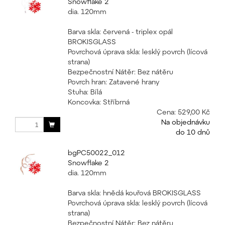
Snowflake 2
dia. 120mm
Barva skla: červená - triplex opál
BROKISGLASS
Povrchová úprava skla: lesklý povrch (lícová
strana)
Bezpečnostní Nátěr: Bez nátěru
Povrch hran: Zatavené hrany
Stuha: Bílá
Koncovka: Stříbrná
Cena:
529,00 Kč
Na objednávku
do 10 dnů
bgPC50022_012
Snowflake 2
dia. 120mm
Barva skla: hnědá kouřová BROKISGLASS
Povrchová úprava skla: lesklý povrch (lícová
strana)
Bezpečnostní Nátěr: Bez nátěru