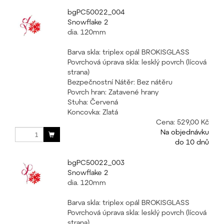
bgPC50022_004
Snowflake 2
dia. 120mm
Barva skla: triplex opál BROKISGLASS
Povrchová úprava skla: lesklý povrch (lícová
strana)
Bezpečnostní Nátěr: Bez nátěru
Povrch hran: Zatavené hrany
Stuha: Červená
Koncovka: Zlatá
Cena:
529,00 Kč
Na objednávku
do 10 dnů
bgPC50022_003
Snowflake 2
dia. 120mm
Barva skla: triplex opál BROKISGLASS
Povrchová úprava skla: lesklý povrch (lícová
strana)