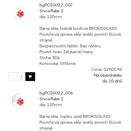
bgPC50022_007
Snowflake 2
dia. 120mm
Barva skla: hnědá kouřová BROKISGLASS
Povrchová úprava skla: lesklý povrch (lícová
strana)
Bezpečnostní Nátěr: Bez nátěru
Povrch hran: Zatavené hrany
Stuha: Bílá
Koncovka: Stříbrná
Cena:
529,00 Kč
Na objednávku
do 10 dnů
bgPC50022_006
Snowflake 2
dia. 120mm
Barva skla: triplex opál BROKISGLASS
Povrchová úprava skla: lesklý povrch (lícová
strana)