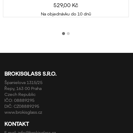
529,00 Kč
Na objednávku do 10 dnů
BROKISGLASS S.R.O.
Španielova 1315/25
Řepy, 163 00 Praha
Czech Republic
IČO: 08889295
DIČ: CZ08889295
www.brokisglass.cz
KONTAKT
E-mail:
info@brokisglass.cz