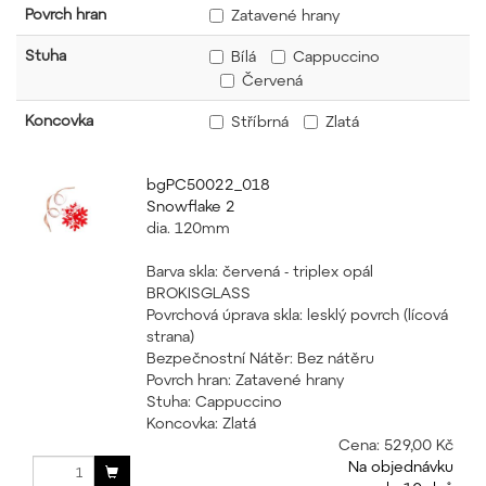
Povrch hran
Zatavené hrany
Stuha
Bílá
Cappuccino
Červená
Koncovka
Stříbrná
Zlatá
bgPC50022_018
Snowflake 2
dia. 120mm
Barva skla: červená - triplex opál
BROKISGLASS
Povrchová úprava skla: lesklý povrch (lícová
strana)
Bezpečnostní Nátěr: Bez nátěru
Povrch hran: Zatavené hrany
Stuha: Cappuccino
Koncovka: Zlatá
Cena:
529,00 Kč
Na objednávku