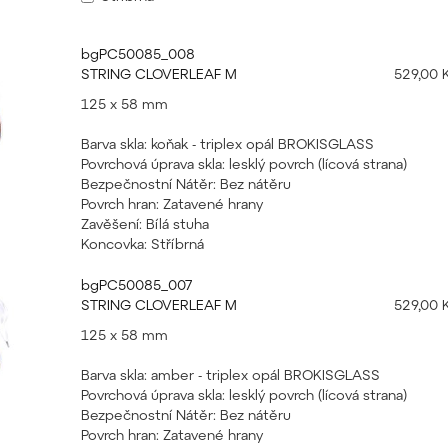
bgPC50085_008
STRING CLOVERLEAF M
529,00 
125 x 58 mm
Barva skla: koňak - triplex opál BROKISGLASS
Povrchová úprava skla: lesklý povrch (lícová strana)
Bezpečnostní Nátěr: Bez nátěru
Povrch hran: Zatavené hrany
Zavěšení: Bílá stuha
Koncovka: Stříbrná
bgPC50085_007
STRING CLOVERLEAF M
529,00 
125 x 58 mm
Barva skla: amber - triplex opál BROKISGLASS
Povrchová úprava skla: lesklý povrch (lícová strana)
Bezpečnostní Nátěr: Bez nátěru
Povrch hran: Zatavené hrany