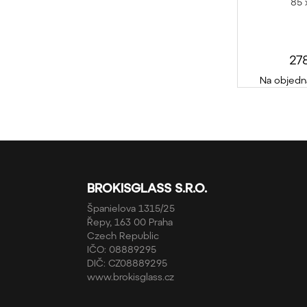
85 
27
Na objedn
BROKISGLASS S.R.O.
Španielova 1315/25
Řepy, 163 00 Praha
Czech Republic
IČO: 08889295
DIČ: CZ08889295
www.brokisglass.cz