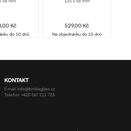
x 58 mm
125 x 58 mm
8,00 Kč
529,00 Kč
ávku do 10 dnů
Na objednávku do 10 dnů
KONTAKT
E-mail:
info@brokisglass.cz
Telefon:
+420 567 211 728