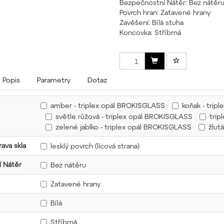
Bezpečnostní Nátěr: Bez nátěr
Povrch hran: Zatavené hrany
Zavěšení: Bílá stuha
Koncovka: Stříbrná
Popis
Parametry
Dotaz
amber - triplex opál BROKISGLASS
koňak - trip
světle růžová - triplex opál BROKISGLASS
trip
zelené jablko - triplex opál BROKISGLASS
žlut
ava skla
lesklý povrch (lícová strana)
 Nátěr
Bez nátěru
Zatavené hrany
Bílá
Stříbrná