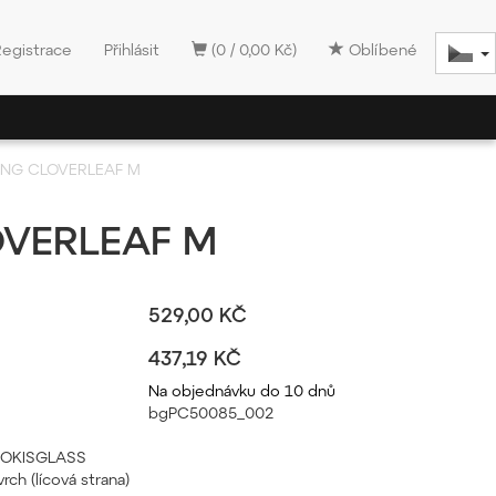
Registrace
Přihlásit
(0 / 0,00 Kč)
Oblíbené
ING CLOVERLEAF M
OVERLEAF M
529,00 KČ
437,19 KČ
Na objednávku do 10 dnů
bgPC50085_002
 BROKISGLASS
rch (lícová strana)