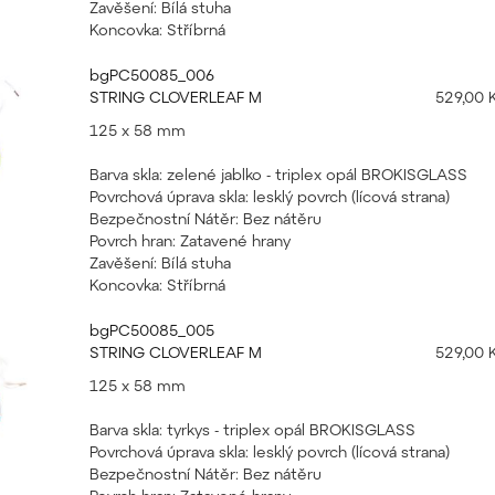
Zavěšení: Bílá stuha
Koncovka: Stříbrná
bgPC50085_006
STRING CLOVERLEAF M
529,00 
125 x 58 mm
Barva skla: zelené jablko - triplex opál BROKISGLASS
Povrchová úprava skla: lesklý povrch (lícová strana)
Bezpečnostní Nátěr: Bez nátěru
Povrch hran: Zatavené hrany
Zavěšení: Bílá stuha
Koncovka: Stříbrná
bgPC50085_005
STRING CLOVERLEAF M
529,00 
125 x 58 mm
Barva skla: tyrkys - triplex opál BROKISGLASS
Povrchová úprava skla: lesklý povrch (lícová strana)
Bezpečnostní Nátěr: Bez nátěru