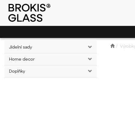
Výrobk
Jídelní sady
Home decor
Doplňky