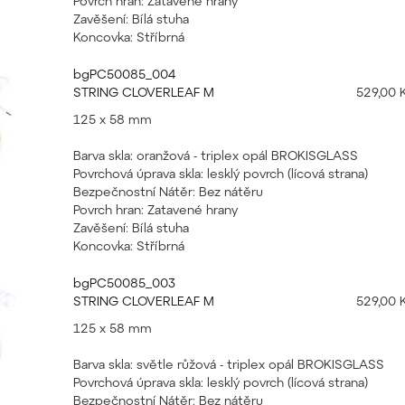
Povrch hran: Zatavené hrany
Zavěšení: Bílá stuha
Koncovka: Stříbrná
bgPC50085_004
STRING CLOVERLEAF M
529,00 
125 x 58 mm
Barva skla: oranžová - triplex opál BROKISGLASS
Povrchová úprava skla: lesklý povrch (lícová strana)
Bezpečnostní Nátěr: Bez nátěru
Povrch hran: Zatavené hrany
Zavěšení: Bílá stuha
Koncovka: Stříbrná
bgPC50085_003
STRING CLOVERLEAF M
529,00 
125 x 58 mm
Barva skla: světle růžová - triplex opál BROKISGLASS
Povrchová úprava skla: lesklý povrch (lícová strana)
Bezpečnostní Nátěr: Bez nátěru