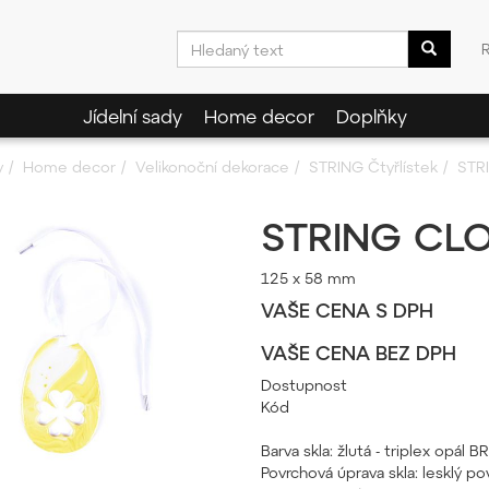
Jídelní sady
Home decor
Doplňky
y
Home decor
Velikonoční dekorace
STRING Čtyřlístek
STR
STRING CL
125 x 58 mm
VAŠE CENA S DPH
VAŠE CENA BEZ DPH
Dostupnost
Kód
Barva skla: žlutá - triplex opál
Povrchová úprava skla: lesklý pov