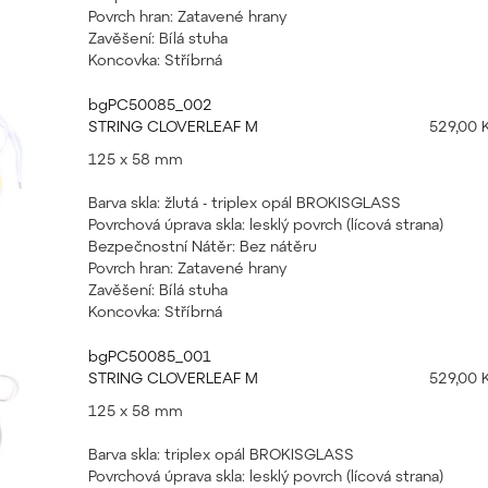
Povrch hran: Zatavené hrany
Zavěšení: Bílá stuha
Koncovka: Stříbrná
bgPC50085_002
STRING CLOVERLEAF M
529,00 
125 x 58 mm
Barva skla: žlutá - triplex opál BROKISGLASS
Povrchová úprava skla: lesklý povrch (lícová strana)
Bezpečnostní Nátěr: Bez nátěru
Povrch hran: Zatavené hrany
Zavěšení: Bílá stuha
Koncovka: Stříbrná
bgPC50085_001
STRING CLOVERLEAF M
529,00 
125 x 58 mm
Barva skla: triplex opál BROKISGLASS
Povrchová úprava skla: lesklý povrch (lícová strana)