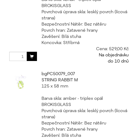
BROKISGLASS
Povrchová úprava skla: lesklý povrch (lícová
strana)
Bezpečnostní Nátěr: Bez nátěru
Povrch hran: Zatavené hrany
Zavěšení: Bílá stuha
Koncovka: Stříbrná
Cena:
529,00 Kč
Na objednávku
do 10 dnů
bgPC50079_007
STRING RABBIT M
125 x 58 mm
Barva skla: amber - triplex opál
BROKISGLASS
Povrchová úprava skla: lesklý povrch (lícová
strana)
Bezpečnostní Nátěr: Bez nátěru
Povrch hran: Zatavené hrany
Zavěšení: Bílá stuha