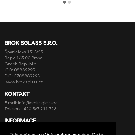
BROKISGLASS S.R.O.
Španielova 1315/25
Řepy, 163 00 Praha
Czech Republic
IČO: 08889295
DIČ: CZ08889295
www.brokisglass.cz
KONTAKT
E-mail:
info@brokisglass.cz
Telefon:
+420 567 211 728
INFORMACE
Obchodní podmínky a reklamační řád