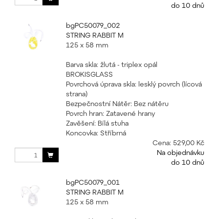
do 10 dnů
bgPC50079_002
STRING RABBIT M
125 x 58 mm
Barva skla: žlutá - triplex opál
BROKISGLASS
Povrchová úprava skla: lesklý povrch (lícová
strana)
Bezpečnostní Nátěr: Bez nátěru
Povrch hran: Zatavené hrany
Zavěšení: Bílá stuha
Koncovka: Stříbrná
Cena:
529,00 Kč
Na objednávku
do 10 dnů
bgPC50079_001
STRING RABBIT M
125 x 58 mm