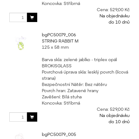
Koncovka: Stříbrná
Cena:
529,00 Kč
Na objednávku
do 10 dnů
bgPC50079_006
STRING RABBIT M
125 x 58 mm
Barva skla: zelené jablko - triplex opál
BROKISGLASS
Povrchová úprava skla: lesklý povrch (lícová
strana)
Bezpečnostní Nátěr: Bez nátěru
Povrch hran: Zatavené hrany
Zavěšení: Bílá stuha
Koncovka: Stříbrná
Cena:
529,00 Kč
Na objednávku
do 10 dnů
bgPC50079_005