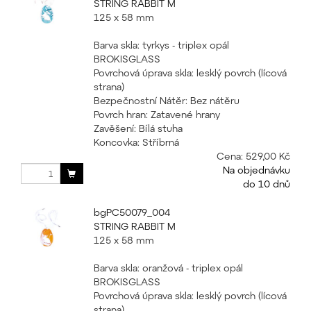
STRING RABBIT M
125 x 58 mm
Barva skla: tyrkys - triplex opál
BROKISGLASS
Povrchová úprava skla: lesklý povrch (lícová
strana)
Bezpečnostní Nátěr: Bez nátěru
Povrch hran: Zatavené hrany
Zavěšení: Bílá stuha
Koncovka: Stříbrná
Cena:
529,00 Kč
Na objednávku
do 10 dnů
bgPC50079_004
STRING RABBIT M
125 x 58 mm
Barva skla: oranžová - triplex opál
BROKISGLASS
Povrchová úprava skla: lesklý povrch (lícová
strana)