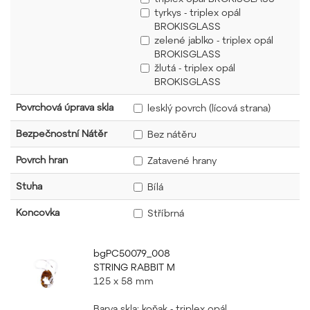
tyrkys - triplex opál
BROKISGLASS
zelené jablko - triplex opál
BROKISGLASS
žlutá - triplex opál
BROKISGLASS
Povrchová úprava skla
lesklý povrch (lícová strana)
Bezpečnostní Nátěr
Bez nátěru
Povrch hran
Zatavené hrany
Stuha
Bílá
Koncovka
Stříbrná
bgPC50079_008
STRING RABBIT M
125 x 58 mm
Barva skla: koňak - triplex opál