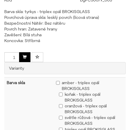
Barva skla: tyrkys - triplex opál BROKISGLASS
Povrchová úprava skla: lesklý povrch (lícová strana)
Bezpečnostní Nátěr: Bez nátěru
Povrch hran: Zatavené hrany
Zavěšení: Bílá stuha
Koncovka: Stříbrná
Varianty
Barva skla
amber - triplex opál
BROKISGLASS
koňak - triplex opál
BROKISGLASS
oranžová - triplex opál
BROKISGLASS
světle růžová - triplex opál
BROKISGLASS
triplex opál BROKISGLASS