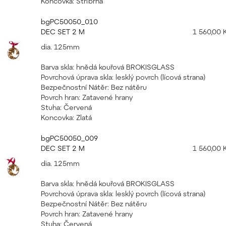
Koncovka: Stříbrná
bgPC50050_010
DEC SET 2 M
1 560,00 
dia. 125mm
Barva skla: hnědá kouřová BROKISGLASS
Povrchová úprava skla: lesklý povrch (lícová strana)
Bezpečnostní Nátěr: Bez nátěru
Povrch hran: Zatavené hrany
Stuha: Červená
Koncovka: Zlatá
bgPC50050_009
DEC SET 2 M
1 560,00 
dia. 125mm
Barva skla: hnědá kouřová BROKISGLASS
Povrchová úprava skla: lesklý povrch (lícová strana)
Bezpečnostní Nátěr: Bez nátěru
Povrch hran: Zatavené hrany
Stuha: Červená