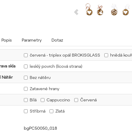
Popis
Parametry
Dotaz
červená - triplex opál BROKISGLASS
hnědá kou
ava skla
lesklý povrch (lícová strana)
 Nátěr
Bez nátěru
Zatavené hrany
Bílá
Cappuccino
Červená
Stříbrná
Zlatá
bgPC50050_018