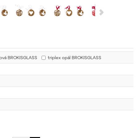
řová BROKISGLASS
triplex opál BROKISGLASS