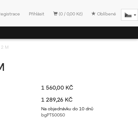
Registrace
Přihlásit
(0 / 0,00 Kč)
Oblíbené
 2 M
M
1 560,00 KČ
1 289,26 KČ
Na objednávku do 10 dnů
bgPT50050