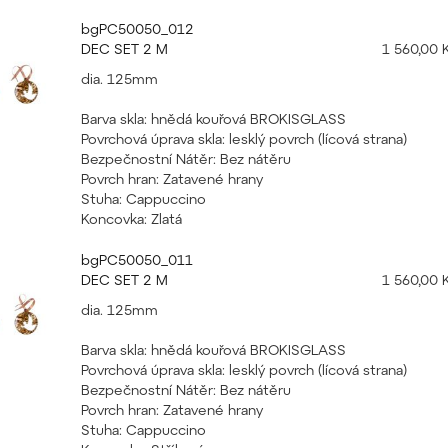
bgPC50050_012
DEC SET 2 M
1 560,00 
dia. 125mm
Barva skla: hnědá kouřová BROKISGLASS
Povrchová úprava skla: lesklý povrch (lícová strana)
Bezpečnostní Nátěr: Bez nátěru
Povrch hran: Zatavené hrany
Stuha: Cappuccino
Koncovka: Zlatá
bgPC50050_011
DEC SET 2 M
1 560,00 
dia. 125mm
Barva skla: hnědá kouřová BROKISGLASS
Povrchová úprava skla: lesklý povrch (lícová strana)
Bezpečnostní Nátěr: Bez nátěru
Povrch hran: Zatavené hrany
Stuha: Cappuccino