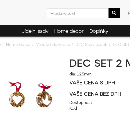
Jídelní sady
Home decor
Doplňky
y
Home decor
Vánoční dekorace
DEC Sady ozdob
DEC SET
DEC SET 2 
dia. 125mm
VAŠE CENA S DPH
VAŠE CENA BEZ DPH
Dostupnost
Kód