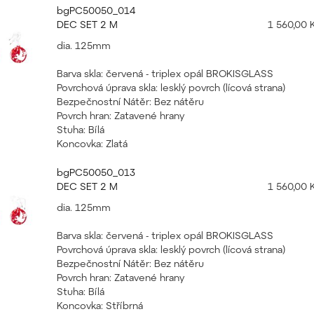
bgPC50050_014
DEC SET 2 M
1 560,00 
dia. 125mm
Barva skla: červená - triplex opál BROKISGLASS
Povrchová úprava skla: lesklý povrch (lícová strana)
Bezpečnostní Nátěr: Bez nátěru
Povrch hran: Zatavené hrany
Stuha: Bílá
Koncovka: Zlatá
bgPC50050_013
DEC SET 2 M
1 560,00 
dia. 125mm
Barva skla: červená - triplex opál BROKISGLASS
Povrchová úprava skla: lesklý povrch (lícová strana)
Bezpečnostní Nátěr: Bez nátěru
Povrch hran: Zatavené hrany
Stuha: Bílá
Koncovka: Stříbrná