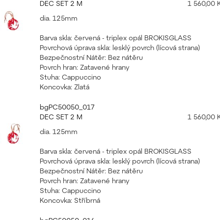
DEC SET 2 M
1 560,00 
dia. 125mm
Barva skla: červená - triplex opál BROKISGLASS
Povrchová úprava skla: lesklý povrch (lícová strana)
Bezpečnostní Nátěr: Bez nátěru
Povrch hran: Zatavené hrany
Stuha: Cappuccino
Koncovka: Zlatá
bgPC50050_017
DEC SET 2 M
1 560,00 
dia. 125mm
Barva skla: červená - triplex opál BROKISGLASS
Povrchová úprava skla: lesklý povrch (lícová strana)
Bezpečnostní Nátěr: Bez nátěru
Povrch hran: Zatavené hrany
Stuha: Cappuccino
Koncovka: Stříbrná