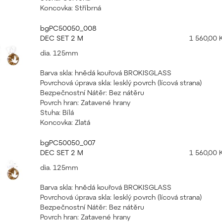
Koncovka: Stříbrná
bgPC50050_008
DEC SET 2 M
1 560,00 
dia. 125mm
Barva skla: hnědá kouřová BROKISGLASS
Povrchová úprava skla: lesklý povrch (lícová strana)
Bezpečnostní Nátěr: Bez nátěru
Povrch hran: Zatavené hrany
Stuha: Bílá
Koncovka: Zlatá
bgPC50050_007
DEC SET 2 M
1 560,00 
dia. 125mm
Barva skla: hnědá kouřová BROKISGLASS
Povrchová úprava skla: lesklý povrch (lícová strana)
Bezpečnostní Nátěr: Bez nátěru
Povrch hran: Zatavené hrany