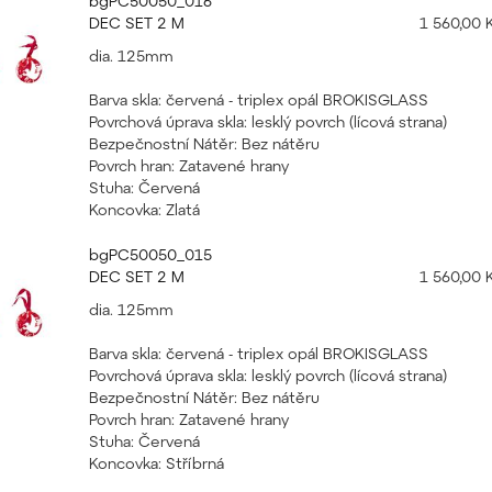
bgPC50050_016
DEC SET 2 M
1 560,00 
dia. 125mm
Barva skla: červená - triplex opál BROKISGLASS
Povrchová úprava skla: lesklý povrch (lícová strana)
Bezpečnostní Nátěr: Bez nátěru
Povrch hran: Zatavené hrany
Stuha: Červená
Koncovka: Zlatá
bgPC50050_015
DEC SET 2 M
1 560,00 
dia. 125mm
Barva skla: červená - triplex opál BROKISGLASS
Povrchová úprava skla: lesklý povrch (lícová strana)
Bezpečnostní Nátěr: Bez nátěru
Povrch hran: Zatavené hrany
Stuha: Červená
Koncovka: Stříbrná