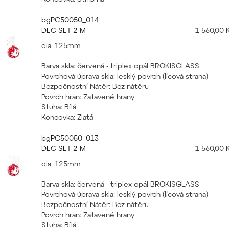
bgPC50050_014
DEC SET 2 M
1 560,00 
dia. 125mm
Barva skla: červená - triplex opál BROKISGLASS
Povrchová úprava skla: lesklý povrch (lícová strana)
Bezpečnostní Nátěr: Bez nátěru
Povrch hran: Zatavené hrany
Stuha: Bílá
Koncovka: Zlatá
bgPC50050_013
DEC SET 2 M
1 560,00 
dia. 125mm
Barva skla: červená - triplex opál BROKISGLASS
Povrchová úprava skla: lesklý povrch (lícová strana)
Bezpečnostní Nátěr: Bez nátěru
Povrch hran: Zatavené hrany
Stuha: Bílá