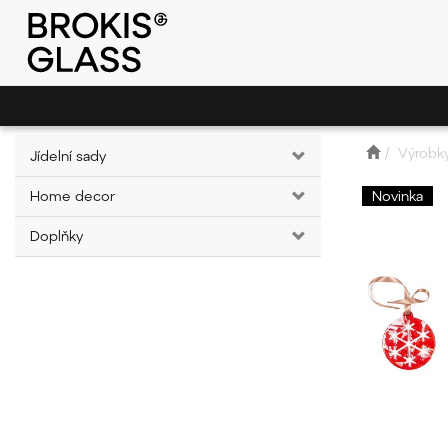
Výrobk
Jídelní sady
Home decor
Novinka
Doplňky