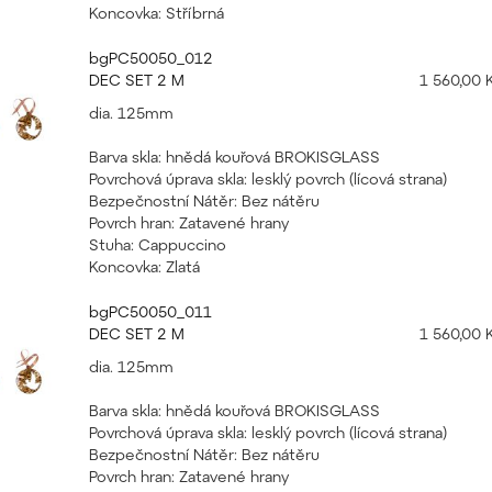
Koncovka: Stříbrná
bgPC50050_012
DEC SET 2 M
1 560,00 
dia. 125mm
Barva skla: hnědá kouřová BROKISGLASS
Povrchová úprava skla: lesklý povrch (lícová strana)
Bezpečnostní Nátěr: Bez nátěru
Povrch hran: Zatavené hrany
Stuha: Cappuccino
Koncovka: Zlatá
bgPC50050_011
DEC SET 2 M
1 560,00 
dia. 125mm
Barva skla: hnědá kouřová BROKISGLASS
Povrchová úprava skla: lesklý povrch (lícová strana)
Bezpečnostní Nátěr: Bez nátěru
Povrch hran: Zatavené hrany