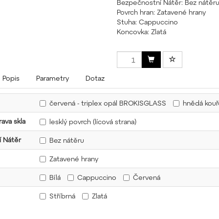
Bezpečnostní Nátěr: Bez nátěr
Povrch hran: Zatavené hrany
Stuha: Cappuccino
Koncovka: Zlatá
Popis
Parametry
Dotaz
červená - triplex opál BROKISGLASS
hnědá kou
ava skla
lesklý povrch (lícová strana)
 Nátěr
Bez nátěru
Zatavené hrany
Bílá
Cappuccino
Červená
Stříbrná
Zlatá