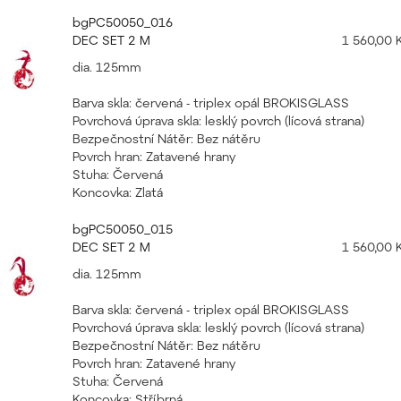
bgPC50050_016
DEC SET 2 M
1 560,00 
dia. 125mm
Barva skla: červená - triplex opál BROKISGLASS
Povrchová úprava skla: lesklý povrch (lícová strana)
Bezpečnostní Nátěr: Bez nátěru
Povrch hran: Zatavené hrany
Stuha: Červená
Koncovka: Zlatá
bgPC50050_015
DEC SET 2 M
1 560,00 
dia. 125mm
Barva skla: červená - triplex opál BROKISGLASS
Povrchová úprava skla: lesklý povrch (lícová strana)
Bezpečnostní Nátěr: Bez nátěru
Povrch hran: Zatavené hrany
Stuha: Červená
Koncovka: Stříbrná