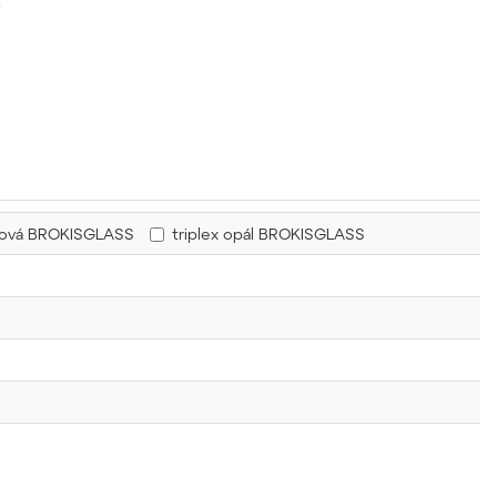
u
řová BROKISGLASS
triplex opál BROKISGLASS