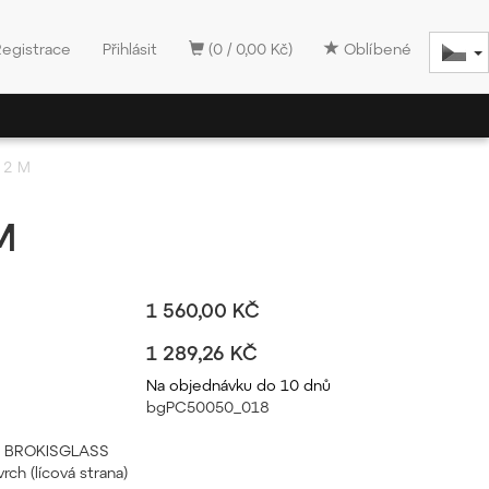
Registrace
Přihlásit
(0 / 0,00 Kč)
Oblíbené
 2 M
M
1 560,00 KČ
1 289,26 KČ
Na objednávku do 10 dnů
bgPC50050_018
pál BROKISGLASS
rch (lícová strana)