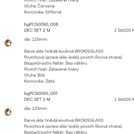
Stuha: Červená
Koncovka: Stříbrná
bgPC50050_008
DEC SET 2 M
1 560,00 
dia. 125mm
Barva skla: hnědá kouřová BROKISGLASS
Povrchová úprava skla: lesklý povrch (lícová strana)
Bezpečnostní Nátěr: Bez nátěru
Povrch hran: Zatavené hrany
Stuha: Bílá
Koncovka: Zlatá
bgPC50050_007
DEC SET 2 M
1 560,00 
dia. 125mm
Barva skla: hnědá kouřová BROKISGLASS
Povrchová úprava skla: lesklý povrch (lícová strana)
Bezpečnostní Nátěr: Bez nátěru