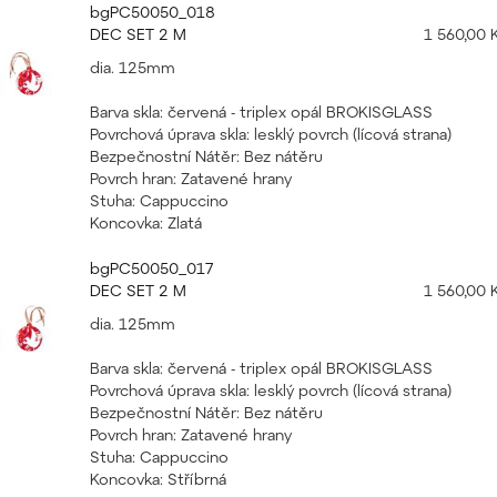
bgPC50050_018
DEC SET 2 M
1 560,00 
dia. 125mm
Barva skla: červená - triplex opál BROKISGLASS
Povrchová úprava skla: lesklý povrch (lícová strana)
Bezpečnostní Nátěr: Bez nátěru
Povrch hran: Zatavené hrany
Stuha: Cappuccino
Koncovka: Zlatá
bgPC50050_017
DEC SET 2 M
1 560,00 
dia. 125mm
Barva skla: červená - triplex opál BROKISGLASS
Povrchová úprava skla: lesklý povrch (lícová strana)
Bezpečnostní Nátěr: Bez nátěru
Povrch hran: Zatavené hrany
Stuha: Cappuccino
Koncovka: Stříbrná