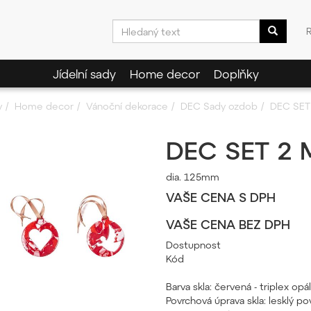
Jídelní sady
Home decor
Doplňky
y
Home decor
Vánoční dekorace
DEC Sady ozdob
DEC SET
DEC SET 2 
dia. 125mm
VAŠE CENA S DPH
VAŠE CENA BEZ DPH
Dostupnost
Kód
Barva skla: červená - triplex o
Povrchová úprava skla: lesklý pov