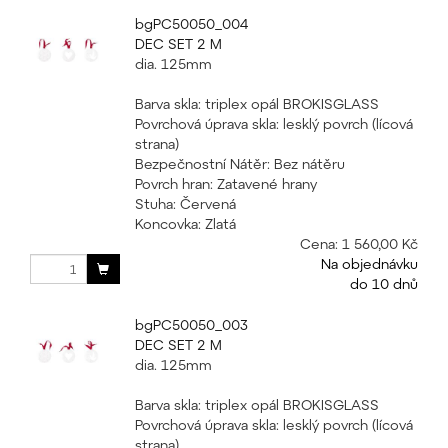
bgPC50050_004
DEC SET 2 M
dia. 125mm
Barva skla: triplex opál BROKISGLASS
Povrchová úprava skla: lesklý povrch (lícová
strana)
Bezpečnostní Nátěr: Bez nátěru
Povrch hran: Zatavené hrany
Stuha: Červená
Koncovka: Zlatá
Cena:
1 560,00 Kč
Na objednávku
do 10 dnů
bgPC50050_003
DEC SET 2 M
dia. 125mm
Barva skla: triplex opál BROKISGLASS
Povrchová úprava skla: lesklý povrch (lícová
strana)