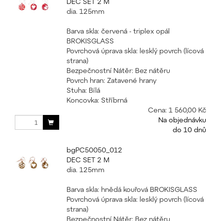
DEC SET 2 M
dia. 125mm
Barva skla: červená - triplex opál
BROKISGLASS
Povrchová úprava skla: lesklý povrch (lícová
strana)
Bezpečnostní Nátěr: Bez nátěru
Povrch hran: Zatavené hrany
Stuha: Bílá
Koncovka: Stříbrná
Cena:
1 560,00 Kč
Na objednávku
do 10 dnů
bgPC50050_012
DEC SET 2 M
dia. 125mm
Barva skla: hnědá kouřová BROKISGLASS
Povrchová úprava skla: lesklý povrch (lícová
strana)
Bezpečnostní Nátěr: Bez nátěru