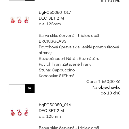
do 10 dnů
bgPC50050_017
DEC SET 2 M
dia. 125mm
Barva skla: červená - triplex opál
BROKISGLASS
Povrchová úprava skla: lesklý povrch (lícová
strana)
Bezpečnostní Nátěr: Bez nátěru
Povrch hran: Zatavené hrany
Stuha: Cappuccino
Koncovka: Stříbrná
Cena:
1 560,00 Kč
Na objednávku
do 10 dnů
bgPC50050_016
DEC SET 2 M
dia. 125mm
Barva skla: červená - triplex opál