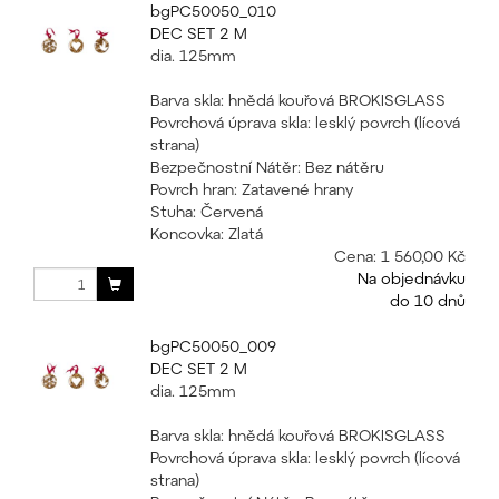
bgPC50050_010
DEC SET 2 M
dia. 125mm
Barva skla: hnědá kouřová BROKISGLASS
Povrchová úprava skla: lesklý povrch (lícová
strana)
Bezpečnostní Nátěr: Bez nátěru
Povrch hran: Zatavené hrany
Stuha: Červená
Koncovka: Zlatá
Cena:
1 560,00 Kč
Na objednávku
do 10 dnů
bgPC50050_009
DEC SET 2 M
dia. 125mm
Barva skla: hnědá kouřová BROKISGLASS
Povrchová úprava skla: lesklý povrch (lícová
strana)