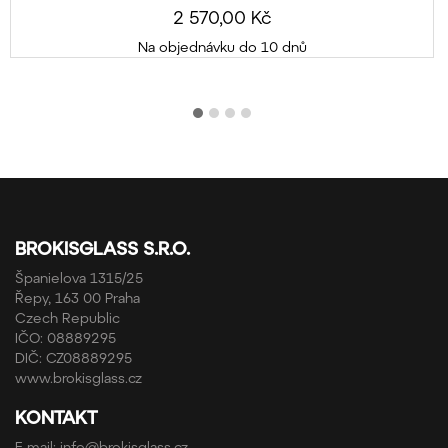
2 570,00 Kč
Na objednávku do 10 dnů
BROKISGLASS S.R.O.
Španielova 1315/25
Řepy, 163 00 Praha
Czech Republic
IČO: 08889295
DIČ: CZ08889295
www.brokisglass.cz
KONTAKT
E-mail:
info@brokisglass.cz