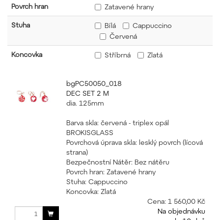
Povrch hran
Zatavené hrany
Stuha
Bílá
Cappuccino
Červená
Koncovka
Stříbrná
Zlatá
bgPC50050_018
DEC SET 2 M
dia. 125mm
Barva skla: červená - triplex opál
BROKISGLASS
Povrchová úprava skla: lesklý povrch (lícová
strana)
Bezpečnostní Nátěr: Bez nátěru
Povrch hran: Zatavené hrany
Stuha: Cappuccino
Koncovka: Zlatá
Cena:
1 560,00 Kč
Na objednávku