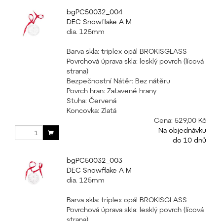
bgPC50032_004
DEC Snowflake A M
dia. 125mm
Barva skla: triplex opál BROKISGLASS
Povrchová úprava skla: lesklý povrch (lícová
strana)
Bezpečnostní Nátěr: Bez nátěru
Povrch hran: Zatavené hrany
Stuha: Červená
Koncovka: Zlatá
Cena:
529,00 Kč
Na objednávku
do 10 dnů
bgPC50032_003
DEC Snowflake A M
dia. 125mm
Barva skla: triplex opál BROKISGLASS
Povrchová úprava skla: lesklý povrch (lícová
strana)