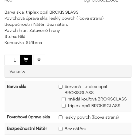
Barva skla: triplex opál BROKISGLASS
Povrchová úprava skla: lesklý povrch (lícová strana)
Bezpečnostní Nátěr: Bez nátěru
Povrch hran: Zatavené hrany
Stuha: Bílá
Koncovka: Stříbrná
Varianty
Barva skla
červená - triplex opál
BROKISGLASS
hnědá kouřová BROKISGLASS
triplex opál BROKISGLASS
Povrchová úprava skla
lesklý povrch (lícová strana)
Bezpečnostní Nátěr
Bez nátěru