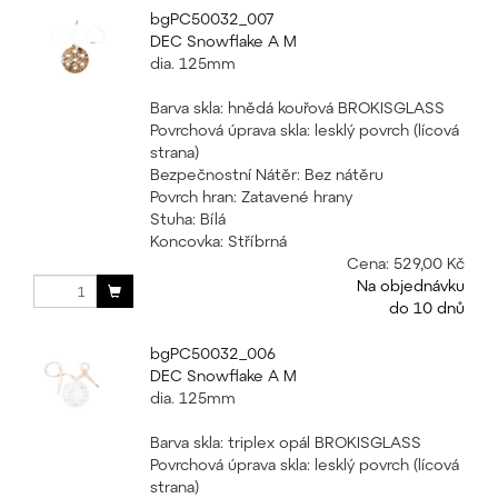
bgPC50032_007
DEC Snowflake A M
dia. 125mm
Barva skla: hnědá kouřová BROKISGLASS
Povrchová úprava skla: lesklý povrch (lícová
strana)
Bezpečnostní Nátěr: Bez nátěru
Povrch hran: Zatavené hrany
Stuha: Bílá
Koncovka: Stříbrná
Cena:
529,00 Kč
Na objednávku
do 10 dnů
bgPC50032_006
DEC Snowflake A M
dia. 125mm
Barva skla: triplex opál BROKISGLASS
Povrchová úprava skla: lesklý povrch (lícová
strana)