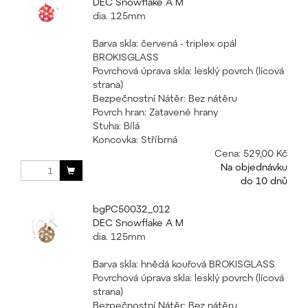
DEC Snowflake A M
dia. 125mm
Barva skla: červená - triplex opál
BROKISGLASS
Povrchová úprava skla: lesklý povrch (lícová
strana)
Bezpečnostní Nátěr: Bez nátěru
Povrch hran: Zatavené hrany
Stuha: Bílá
Koncovka: Stříbrná
Cena:
529,00 Kč
Na objednávku
do 10 dnů
bgPC50032_012
DEC Snowflake A M
dia. 125mm
Barva skla: hnědá kouřová BROKISGLASS
Povrchová úprava skla: lesklý povrch (lícová
strana)
Bezpečnostní Nátěr: Bez nátěru