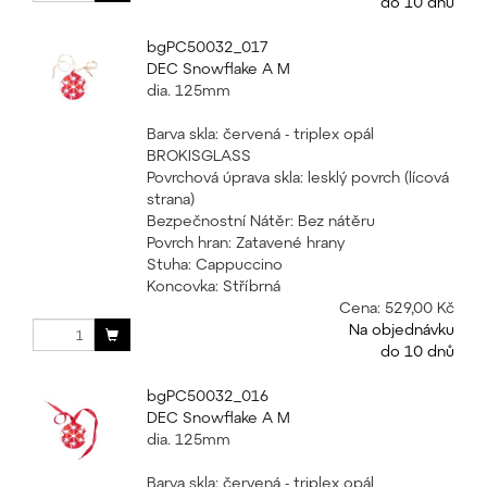
do 10 dnů
bgPC50032_017
DEC Snowflake A M
dia. 125mm
Barva skla: červená - triplex opál
BROKISGLASS
Povrchová úprava skla: lesklý povrch (lícová
strana)
Bezpečnostní Nátěr: Bez nátěru
Povrch hran: Zatavené hrany
Stuha: Cappuccino
Koncovka: Stříbrná
Cena:
529,00 Kč
Na objednávku
do 10 dnů
bgPC50032_016
DEC Snowflake A M
dia. 125mm
Barva skla: červená - triplex opál