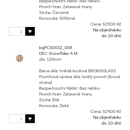
Bezpečnostní Nátěr: Bez nátěru
Povrch hran: Zatavené hrany
Stuha: Červená
Koncovka: Stříbrná
Cena:
529,00 Kč
Na objednávku
do 10 dnů
bgPC50032_008
DEC Snowflake A M
dia. 125mm
Barva skla: hnědá kouřová BROKISGLASS
Povrchová úprava skla: lesklý povrch (lícová
strana)
Bezpečnostní Nátěr: Bez nátěru
Povrch hran: Zatavené hrany
Stuha: Bílá
Koncovka: Zlatá
Cena:
529,00 Kč
Na objednávku
do 10 dnů