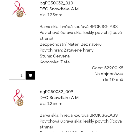
bgPC50032_010
DEC Snowflake A M
dia. 125mm
Barva skla: hnědá kouřová BROKISGLASS
Povrchová úprava skla: lesklý povrch (lícová
strana)
Bezpečnostní Nátěr: Bez nátěru
Povrch hran: Zatavené hrany
Stuha: Červená
Koncovka: Zlatá
Cena:
529,00 Kč
Na objednávku
do 10 dnů
bgPC50032_009
DEC Snowflake A M
dia. 125mm
Barva skla: hnědá kouřová BROKISGLASS
Povrchová úprava skla: lesklý povrch (lícová
strana)