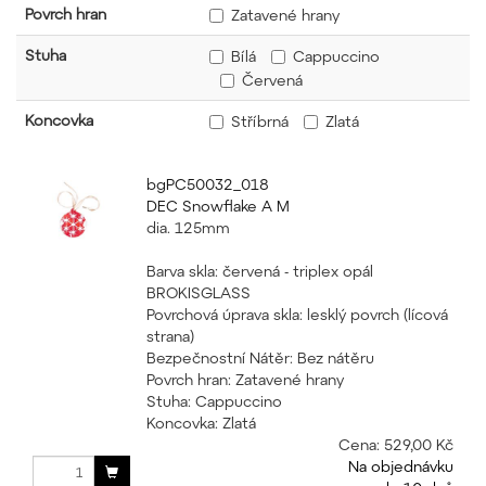
Povrch hran
Zatavené hrany
Stuha
Bílá
Cappuccino
Červená
Koncovka
Stříbrná
Zlatá
bgPC50032_018
DEC Snowflake A M
dia. 125mm
Barva skla: červená - triplex opál
BROKISGLASS
Povrchová úprava skla: lesklý povrch (lícová
strana)
Bezpečnostní Nátěr: Bez nátěru
Povrch hran: Zatavené hrany
Stuha: Cappuccino
Koncovka: Zlatá
Cena:
529,00 Kč
Na objednávku