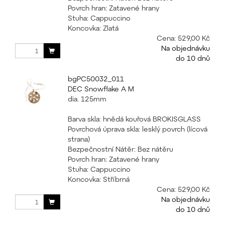
Povrch hran: Zatavené hrany
Stuha: Cappuccino
Koncovka: Zlatá
Cena:
529,00 Kč
Na objednávku
do 10 dnů
bgPC50032_011
DEC Snowflake A M
dia. 125mm
Barva skla: hnědá kouřová BROKISGLASS
Povrchová úprava skla: lesklý povrch (lícová
strana)
Bezpečnostní Nátěr: Bez nátěru
Povrch hran: Zatavené hrany
Stuha: Cappuccino
Koncovka: Stříbrná
Cena:
529,00 Kč
Na objednávku
do 10 dnů