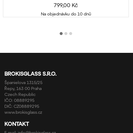
799,00 Kč
Na objednávku do 10 dnů
BROKISGLASS S.R.O.
Španielova 1315/25
Řepy, 163 00 Praha
Czech Republic
IČO: 08889295
DIČ: CZ08889295
www.brokisglass.cz
KONTAKT
E-mail:
info@brokisglass.cz