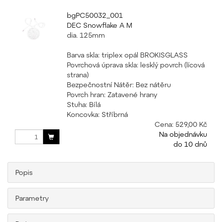
bgPC50032_001
DEC Snowflake A M
dia. 125mm
Barva skla: triplex opál BROKISGLASS
Povrchová úprava skla: lesklý povrch (lícová
strana)
Bezpečnostní Nátěr: Bez nátěru
Povrch hran: Zatavené hrany
Stuha: Bílá
Koncovka: Stříbrná
Cena:
529,00 Kč
Na objednávku
do 10 dnů
Popis
Parametry