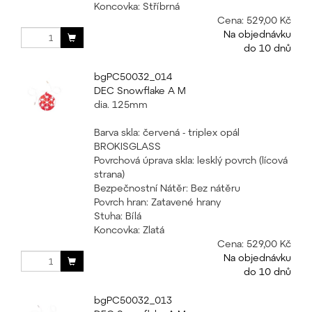
Koncovka: Stříbrná
Cena:
529,00 Kč
Na objednávku
do 10 dnů
bgPC50032_014
DEC Snowflake A M
dia. 125mm
Barva skla: červená - triplex opál
BROKISGLASS
Povrchová úprava skla: lesklý povrch (lícová
strana)
Bezpečnostní Nátěr: Bez nátěru
Povrch hran: Zatavené hrany
Stuha: Bílá
Koncovka: Zlatá
Cena:
529,00 Kč
Na objednávku
do 10 dnů
bgPC50032_013