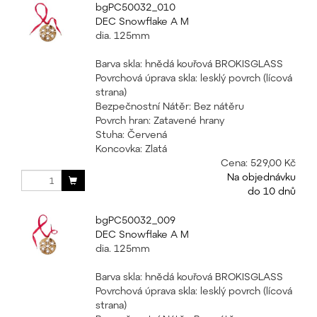
bgPC50032_010
DEC Snowflake A M
dia. 125mm
Barva skla: hnědá kouřová BROKISGLASS
Povrchová úprava skla: lesklý povrch (lícová
strana)
Bezpečnostní Nátěr: Bez nátěru
Povrch hran: Zatavené hrany
Stuha: Červená
Koncovka: Zlatá
Cena:
529,00 Kč
Na objednávku
do 10 dnů
bgPC50032_009
DEC Snowflake A M
dia. 125mm
Barva skla: hnědá kouřová BROKISGLASS
Povrchová úprava skla: lesklý povrch (lícová
strana)