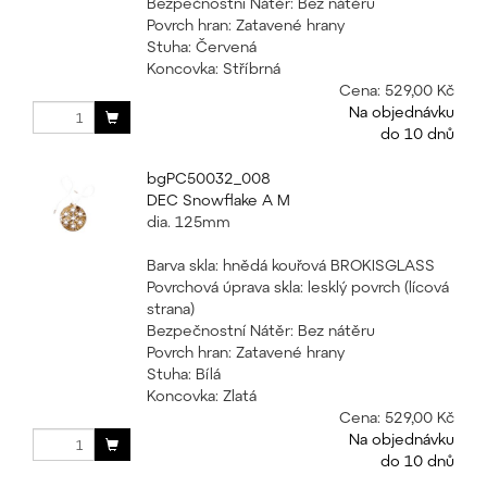
Bezpečnostní Nátěr: Bez nátěru
Povrch hran: Zatavené hrany
Stuha: Červená
Koncovka: Stříbrná
Cena:
529,00 Kč
Na objednávku
do 10 dnů
bgPC50032_008
DEC Snowflake A M
dia. 125mm
Barva skla: hnědá kouřová BROKISGLASS
Povrchová úprava skla: lesklý povrch (lícová
strana)
Bezpečnostní Nátěr: Bez nátěru
Povrch hran: Zatavené hrany
Stuha: Bílá
Koncovka: Zlatá
Cena:
529,00 Kč
Na objednávku
do 10 dnů