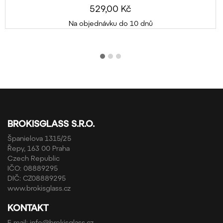
529,00 Kč
Na objednávku do 10 dnů
BROKISGLASS S.R.O.
Španielova 1315/25
Řepy, 163 00 Praha
Czech Republic
IČO: 08889295
DIČ: CZ08889295
www.brokisglass.cz
KONTAKT
E-mail:
info@brokisglass.cz