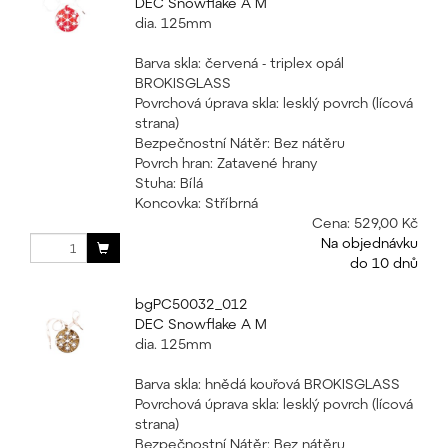
DEC Snowflake A M
dia. 125mm
Barva skla: červená - triplex opál
BROKISGLASS
Povrchová úprava skla: lesklý povrch (lícová
strana)
Bezpečnostní Nátěr: Bez nátěru
Povrch hran: Zatavené hrany
Stuha: Bílá
Koncovka: Stříbrná
Cena:
529,00 Kč
Na objednávku
do 10 dnů
bgPC50032_012
DEC Snowflake A M
dia. 125mm
Barva skla: hnědá kouřová BROKISGLASS
Povrchová úprava skla: lesklý povrch (lícová
strana)
Bezpečnostní Nátěr: Bez nátěru