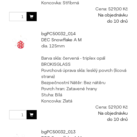
Koncovka: Stříbrná
Cena:
529,00 Kč
Na objednávku
do 10 dnů
bgPC50032_014
DEC Snowflake A M
dia. 125mm
Barva skla: červená - triplex opál
BROKISGLASS
Povrchová úprava skla: lesklý povrch (lícová
strana)
Bezpečnostní Nátěr: Bez nátěru
Povrch hran: Zatavené hrany
Stuha: Bílá
Koncovka: Zlatá
Cena:
529,00 Kč
Na objednávku
do 10 dnů
bgPC50032_013