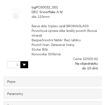
bgPC50032_001
DEC Snowflake A M
dia. 125mm
Barva skla: triplex opál BROKISGLASS
Povrchová úprava skla: lesklý povrch (lícová
strana)
Bezpečnostní Nátěr: Bez nátěru
Povrch hran: Zatavené hrany
Stuha: Bílá
Koncovka: Stříbrná
Cena:
529,00 Kč
Na objednávku
do 10 dnů
Popis
Parametry