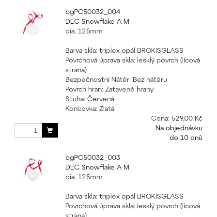
bgPC50032_004
DEC Snowflake A M
dia. 125mm
Barva skla: triplex opál BROKISGLASS
Povrchová úprava skla: lesklý povrch (lícová
strana)
Bezpečnostní Nátěr: Bez nátěru
Povrch hran: Zatavené hrany
Stuha: Červená
Koncovka: Zlatá
Cena:
529,00 Kč
Na objednávku
do 10 dnů
bgPC50032_003
DEC Snowflake A M
dia. 125mm
Barva skla: triplex opál BROKISGLASS
Povrchová úprava skla: lesklý povrch (lícová
strana)