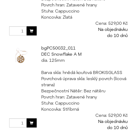
Povrch hran: Zatavené hrany
Stuha: Cappuccino
Koncovka: Zlatá
Cena:
529,00 Kč
Na objednávku
do 10 dnů
bgPC50032_011
DEC Snowflake A M
dia. 125mm
Barva skla: hnědá kouřová BROKISGLASS
Povrchová úprava skla: lesklý povrch (lícová
strana)
Bezpečnostní Nátěr: Bez nátěru
Povrch hran: Zatavené hrany
Stuha: Cappuccino
Koncovka: Stříbrná
Cena:
529,00 Kč
Na objednávku
do 10 dnů