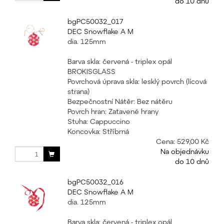
do 10 dnů
bgPC50032_017
DEC Snowflake A M
dia. 125mm
Barva skla: červená - triplex opál
BROKISGLASS
Povrchová úprava skla: lesklý povrch (lícová
strana)
Bezpečnostní Nátěr: Bez nátěru
Povrch hran: Zatavené hrany
Stuha: Cappuccino
Koncovka: Stříbrná
Cena:
529,00 Kč
Na objednávku
do 10 dnů
bgPC50032_016
DEC Snowflake A M
dia. 125mm
Barva skla: červená - triplex opál