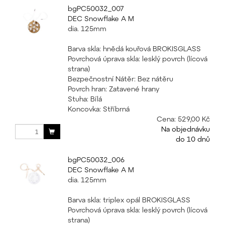
bgPC50032_007
DEC Snowflake A M
dia. 125mm
Barva skla: hnědá kouřová BROKISGLASS
Povrchová úprava skla: lesklý povrch (lícová
strana)
Bezpečnostní Nátěr: Bez nátěru
Povrch hran: Zatavené hrany
Stuha: Bílá
Koncovka: Stříbrná
Cena:
529,00 Kč
Na objednávku
do 10 dnů
bgPC50032_006
DEC Snowflake A M
dia. 125mm
Barva skla: triplex opál BROKISGLASS
Povrchová úprava skla: lesklý povrch (lícová
strana)