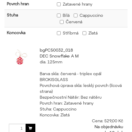
Povrch hran
Zatavené hrany
Stuha
Bílá
Cappuccino
Červená
Koncovka
Stříbrná
Zlatá
bgPC50032_018
DEC Snowflake A M
dia. 125mm
Barva skla: červená - triplex opál
BROKISGLASS
Povrchová úprava skla: lesklý povrch (lícová
strana)
Bezpečnostní Nátěr: Bez nátěru
Povrch hran: Zatavené hrany
Stuha: Cappuccino
Koncovka: Zlatá
Cena:
529,00 Kč
Na objednávku