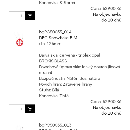
Koncovka: Stříbrná
Cena:
529,00 Kč
Na objednávku
do 10 dnů
bgPC50035_014
DEC Snowflake B M
dia. 125mm
Barva skla: červená - triplex opál
BROKISGLASS
Povrchová úprava skla: lesklý povrch (lícová
strana)
Bezpečnostní Nátěr: Bez nátěru
Povrch hran: Zatavené hrany
Stuha: Bílá
Koncovka: Zlatá
Cena:
529,00 Kč
Na objednávku
do 10 dnů
bgPC50035_013