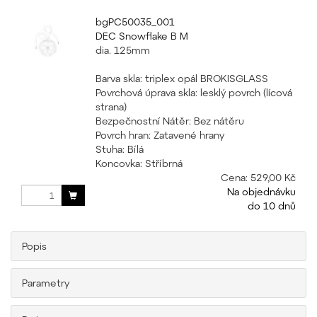
bgPC50035_001
DEC Snowflake B M
dia. 125mm
Barva skla: triplex opál BROKISGLASS
Povrchová úprava skla: lesklý povrch (lícová
strana)
Bezpečnostní Nátěr: Bez nátěru
Povrch hran: Zatavené hrany
Stuha: Bílá
Koncovka: Stříbrná
Cena:
529,00 Kč
Na objednávku
do 10 dnů
Popis
Parametry