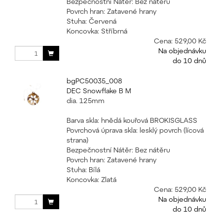
Bezpečnostní Nátěr: Bez nátěru
Povrch hran: Zatavené hrany
Stuha: Červená
Koncovka: Stříbrná
Cena:
529,00 Kč
Na objednávku
do 10 dnů
bgPC50035_008
DEC Snowflake B M
dia. 125mm
Barva skla: hnědá kouřová BROKISGLASS
Povrchová úprava skla: lesklý povrch (lícová
strana)
Bezpečnostní Nátěr: Bez nátěru
Povrch hran: Zatavené hrany
Stuha: Bílá
Koncovka: Zlatá
Cena:
529,00 Kč
Na objednávku
do 10 dnů