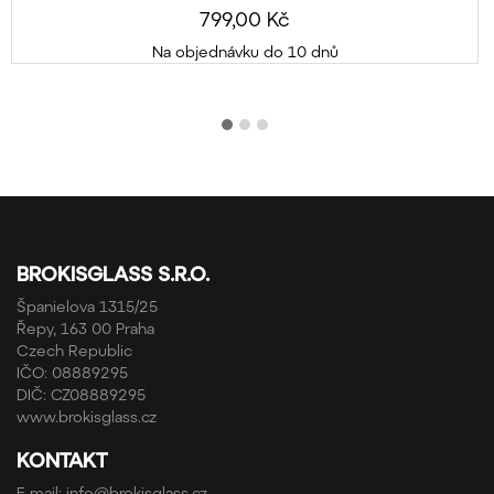
799,00 Kč
Na objednávku do 10 dnů
BROKISGLASS S.R.O.
Španielova 1315/25
Řepy, 163 00 Praha
Czech Republic
IČO: 08889295
DIČ: CZ08889295
www.brokisglass.cz
KONTAKT
E-mail:
info@brokisglass.cz