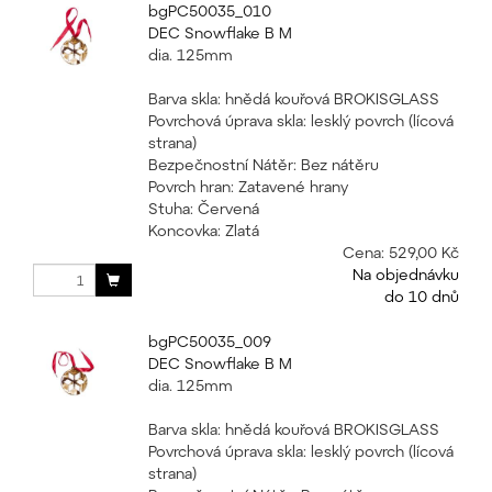
bgPC50035_010
DEC Snowflake B M
dia. 125mm
Barva skla: hnědá kouřová BROKISGLASS
Povrchová úprava skla: lesklý povrch (lícová
strana)
Bezpečnostní Nátěr: Bez nátěru
Povrch hran: Zatavené hrany
Stuha: Červená
Koncovka: Zlatá
Cena:
529,00 Kč
Na objednávku
do 10 dnů
bgPC50035_009
DEC Snowflake B M
dia. 125mm
Barva skla: hnědá kouřová BROKISGLASS
Povrchová úprava skla: lesklý povrch (lícová
strana)