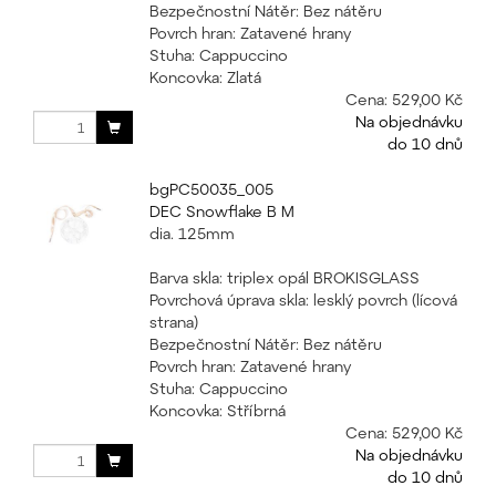
Bezpečnostní Nátěr: Bez nátěru
Povrch hran: Zatavené hrany
Stuha: Cappuccino
Koncovka: Zlatá
Cena:
529,00 Kč
Na objednávku
do 10 dnů
bgPC50035_005
DEC Snowflake B M
dia. 125mm
Barva skla: triplex opál BROKISGLASS
Povrchová úprava skla: lesklý povrch (lícová
strana)
Bezpečnostní Nátěr: Bez nátěru
Povrch hran: Zatavené hrany
Stuha: Cappuccino
Koncovka: Stříbrná
Cena:
529,00 Kč
Na objednávku
do 10 dnů