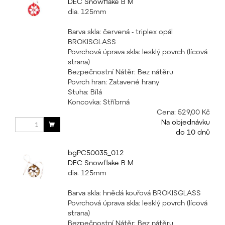
DEC Snowflake B M
dia. 125mm
Barva skla: červená - triplex opál
BROKISGLASS
Povrchová úprava skla: lesklý povrch (lícová
strana)
Bezpečnostní Nátěr: Bez nátěru
Povrch hran: Zatavené hrany
Stuha: Bílá
Koncovka: Stříbrná
Cena:
529,00 Kč
Na objednávku
do 10 dnů
bgPC50035_012
DEC Snowflake B M
dia. 125mm
Barva skla: hnědá kouřová BROKISGLASS
Povrchová úprava skla: lesklý povrch (lícová
strana)
Bezpečnostní Nátěr: Bez nátěru