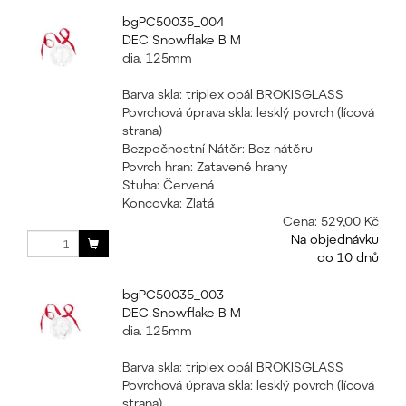
bgPC50035_004
DEC Snowflake B M
dia. 125mm
Barva skla: triplex opál BROKISGLASS
Povrchová úprava skla: lesklý povrch (lícová
strana)
Bezpečnostní Nátěr: Bez nátěru
Povrch hran: Zatavené hrany
Stuha: Červená
Koncovka: Zlatá
Cena:
529,00 Kč
Na objednávku
do 10 dnů
bgPC50035_003
DEC Snowflake B M
dia. 125mm
Barva skla: triplex opál BROKISGLASS
Povrchová úprava skla: lesklý povrch (lícová
strana)