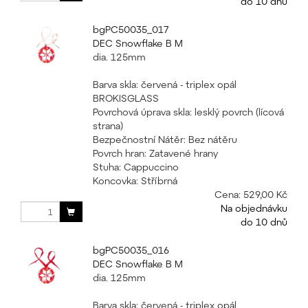
do 10 dnů
bgPC50035_017
DEC Snowflake B M
dia. 125mm
Barva skla: červená - triplex opál
BROKISGLASS
Povrchová úprava skla: lesklý povrch (lícová
strana)
Bezpečnostní Nátěr: Bez nátěru
Povrch hran: Zatavené hrany
Stuha: Cappuccino
Koncovka: Stříbrná
Cena:
529,00 Kč
Na objednávku
do 10 dnů
bgPC50035_016
DEC Snowflake B M
dia. 125mm
Barva skla: červená - triplex opál