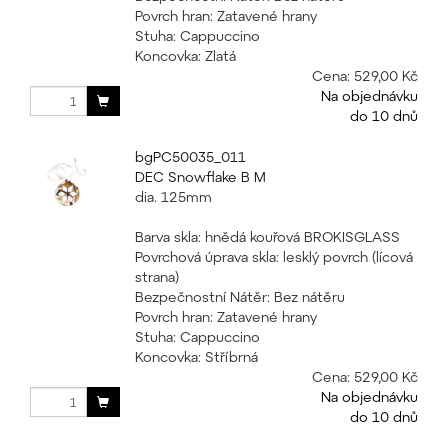
Povrch hran: Zatavené hrany
Stuha: Cappuccino
Koncovka: Zlatá
Cena:
529,00 Kč
Na objednávku
do 10 dnů
bgPC50035_011
DEC Snowflake B M
dia. 125mm
Barva skla: hnědá kouřová BROKISGLASS
Povrchová úprava skla: lesklý povrch (lícová
strana)
Bezpečnostní Nátěr: Bez nátěru
Povrch hran: Zatavené hrany
Stuha: Cappuccino
Koncovka: Stříbrná
Cena:
529,00 Kč
Na objednávku
do 10 dnů