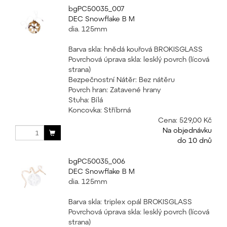
bgPC50035_007
DEC Snowflake B M
dia. 125mm
Barva skla: hnědá kouřová BROKISGLASS
Povrchová úprava skla: lesklý povrch (lícová
strana)
Bezpečnostní Nátěr: Bez nátěru
Povrch hran: Zatavené hrany
Stuha: Bílá
Koncovka: Stříbrná
Cena:
529,00 Kč
Na objednávku
do 10 dnů
bgPC50035_006
DEC Snowflake B M
dia. 125mm
Barva skla: triplex opál BROKISGLASS
Povrchová úprava skla: lesklý povrch (lícová
strana)