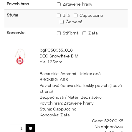
Povrch hran
Zatavené hrany
Stuha
Bílá
Cappuccino
Červená
Koncovka
Stříbrná
Zlatá
bgPC50035_018
DEC Snowflake B M
dia. 125mm
Barva skla: červená - triplex opál
BROKISGLASS
Povrchová úprava skla: lesklý povrch (lícová
strana)
Bezpečnostní Nátěr: Bez nátěru
Povrch hran: Zatavené hrany
Stuha: Cappuccino
Koncovka: Zlatá
Cena:
529,00 Kč
Na objednávku