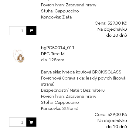
Povrch hran: Zatavené hrany
Stuha: Cappuccino
Koncovka: Zlatá
Cena:
529,00 Kč
Na objednávku
do 10 dnů
bgPC50014_011
DEC Tree M
dia. 125mm
Barva skla: hnědá kouřová BROKISGLASS
Povrchová úprava skla: lesklý povrch (lícová
strana)
Bezpečnostní Nátěr: Bez nátěru
Povrch hran: Zatavené hrany
Stuha: Cappuccino
Koncovka: Stříbrná
Cena:
529,00 Kč
Na objednávku
do 10 dnů