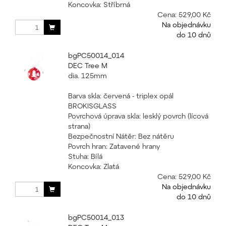
Koncovka: Stříbrná
Cena:
529,00 Kč
Na objednávku
do 10 dnů
bgPC50014_014
DEC Tree M
dia. 125mm
Barva skla: červená - triplex opál
BROKISGLASS
Povrchová úprava skla: lesklý povrch (lícová
strana)
Bezpečnostní Nátěr: Bez nátěru
Povrch hran: Zatavené hrany
Stuha: Bílá
Koncovka: Zlatá
Cena:
529,00 Kč
Na objednávku
do 10 dnů
bgPC50014_013