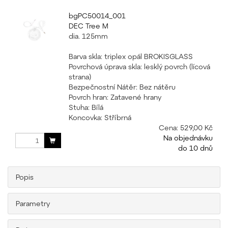
bgPC50014_001
DEC Tree M
dia. 125mm
Barva skla: triplex opál BROKISGLASS
Povrchová úprava skla: lesklý povrch (lícová
strana)
Bezpečnostní Nátěr: Bez nátěru
Povrch hran: Zatavené hrany
Stuha: Bílá
Koncovka: Stříbrná
Cena:
529,00 Kč
Na objednávku
do 10 dnů
Popis
Parametry