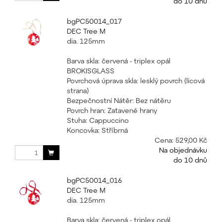
do 10 dnů
bgPC50014_017
DEC Tree M
dia. 125mm
Barva skla: červená - triplex opál
BROKISGLASS
Povrchová úprava skla: lesklý povrch (lícová
strana)
Bezpečnostní Nátěr: Bez nátěru
Povrch hran: Zatavené hrany
Stuha: Cappuccino
Koncovka: Stříbrná
Cena:
529,00 Kč
Na objednávku
do 10 dnů
bgPC50014_016
DEC Tree M
dia. 125mm
Barva skla: červená - triplex opál