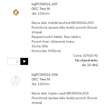
bgPC50014_007
DEC Tree M
dia. 125mm
Barva skla: hnědá kouřová BROKISGLASS
Povrchová úprava skla: lesklý povrch (lícová
strana)
Bezpečnostní Nátěr: Bez nátěru
Povrch hran: Zatavené hrany
Stuha: Bílá
Koncovka: Stříbrná
Cena:
529,00 Kč
Na objednávku
do 10 dnů
bgPC50014_006
DEC Tree M
dia. 125mm
Barva skla: triplex opál BROKISGLASS
Povrchová úprava skla: lesklý povrch (lícová
strana)