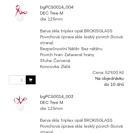
bgPC50014_004
DEC Tree M
dia. 125mm
Barva skla: triplex opál BROKISGLASS
Povrchová úprava skla: lesklý povrch (lícová
strana)
Bezpečnostní Nátěr: Bez nátěru
Povrch hran: Zatavené hrany
Stuha: Červená
Koncovka: Zlatá
Cena:
529,00 Kč
Na objednávku
do 10 dnů
bgPC50014_003
DEC Tree M
dia. 125mm
Barva skla: triplex opál BROKISGLASS
Povrchová úprava skla: lesklý povrch (lícová
strana)