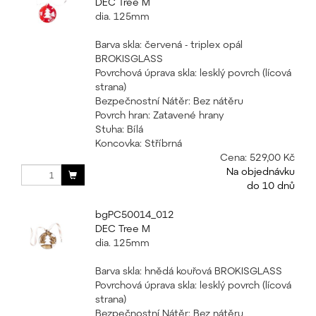
DEC Tree M
dia. 125mm
Barva skla: červená - triplex opál
BROKISGLASS
Povrchová úprava skla: lesklý povrch (lícová
strana)
Bezpečnostní Nátěr: Bez nátěru
Povrch hran: Zatavené hrany
Stuha: Bílá
Koncovka: Stříbrná
Cena:
529,00 Kč
Na objednávku
do 10 dnů
bgPC50014_012
DEC Tree M
dia. 125mm
Barva skla: hnědá kouřová BROKISGLASS
Povrchová úprava skla: lesklý povrch (lícová
strana)
Bezpečnostní Nátěr: Bez nátěru