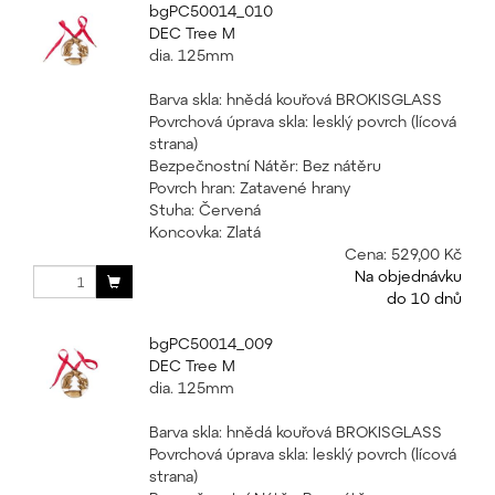
bgPC50014_010
DEC Tree M
dia. 125mm
Barva skla: hnědá kouřová BROKISGLASS
Povrchová úprava skla: lesklý povrch (lícová
strana)
Bezpečnostní Nátěr: Bez nátěru
Povrch hran: Zatavené hrany
Stuha: Červená
Koncovka: Zlatá
Cena:
529,00 Kč
Na objednávku
do 10 dnů
bgPC50014_009
DEC Tree M
dia. 125mm
Barva skla: hnědá kouřová BROKISGLASS
Povrchová úprava skla: lesklý povrch (lícová
strana)