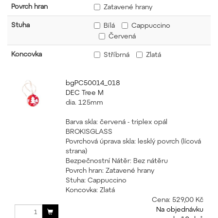
Povrch hran
Zatavené hrany
Stuha
Bílá
Cappuccino
Červená
Koncovka
Stříbrná
Zlatá
bgPC50014_018
DEC Tree M
dia. 125mm
Barva skla: červená - triplex opál
BROKISGLASS
Povrchová úprava skla: lesklý povrch (lícová
strana)
Bezpečnostní Nátěr: Bez nátěru
Povrch hran: Zatavené hrany
Stuha: Cappuccino
Koncovka: Zlatá
Cena:
529,00 Kč
Na objednávku