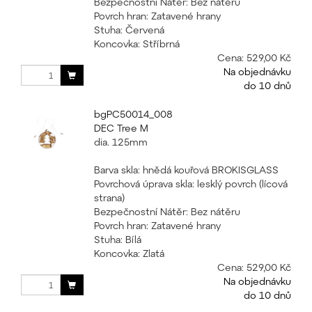
Bezpečnostní Nátěr: Bez nátěru
Povrch hran: Zatavené hrany
Stuha: Červená
Koncovka: Stříbrná
Cena:
529,00 Kč
Na objednávku
do 10 dnů
bgPC50014_008
DEC Tree M
dia. 125mm
Barva skla: hnědá kouřová BROKISGLASS
Povrchová úprava skla: lesklý povrch (lícová
strana)
Bezpečnostní Nátěr: Bez nátěru
Povrch hran: Zatavené hrany
Stuha: Bílá
Koncovka: Zlatá
Cena:
529,00 Kč
Na objednávku
do 10 dnů