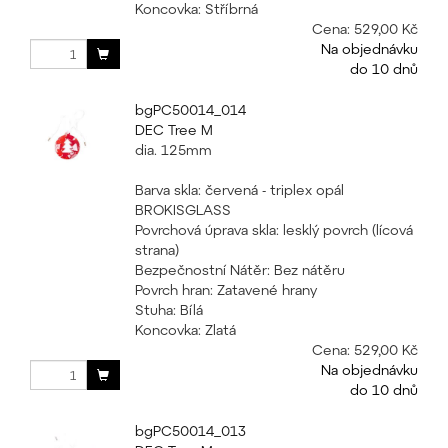
Koncovka: Stříbrná
Cena:
529,00 Kč
Na objednávku
do 10 dnů
bgPC50014_014
DEC Tree M
dia. 125mm
Barva skla: červená - triplex opál
BROKISGLASS
Povrchová úprava skla: lesklý povrch (lícová
strana)
Bezpečnostní Nátěr: Bez nátěru
Povrch hran: Zatavené hrany
Stuha: Bílá
Koncovka: Zlatá
Cena:
529,00 Kč
Na objednávku
do 10 dnů
bgPC50014_013