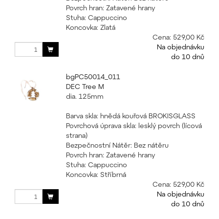
Povrch hran: Zatavené hrany
Stuha: Cappuccino
Koncovka: Zlatá
Cena:
529,00 Kč
Na objednávku
do 10 dnů
bgPC50014_011
DEC Tree M
dia. 125mm
Barva skla: hnědá kouřová BROKISGLASS
Povrchová úprava skla: lesklý povrch (lícová
strana)
Bezpečnostní Nátěr: Bez nátěru
Povrch hran: Zatavené hrany
Stuha: Cappuccino
Koncovka: Stříbrná
Cena:
529,00 Kč
Na objednávku
do 10 dnů