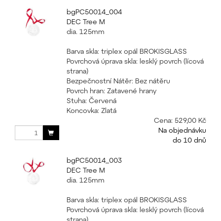
bgPC50014_004
DEC Tree M
dia. 125mm
Barva skla: triplex opál BROKISGLASS
Povrchová úprava skla: lesklý povrch (lícová
strana)
Bezpečnostní Nátěr: Bez nátěru
Povrch hran: Zatavené hrany
Stuha: Červená
Koncovka: Zlatá
Cena:
529,00 Kč
Na objednávku
do 10 dnů
bgPC50014_003
DEC Tree M
dia. 125mm
Barva skla: triplex opál BROKISGLASS
Povrchová úprava skla: lesklý povrch (lícová
strana)