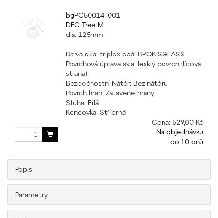
bgPC50014_001
DEC Tree M
dia. 125mm
Barva skla: triplex opál BROKISGLASS
Povrchová úprava skla: lesklý povrch (lícová
strana)
Bezpečnostní Nátěr: Bez nátěru
Povrch hran: Zatavené hrany
Stuha: Bílá
Koncovka: Stříbrná
Cena:
529,00 Kč
Na objednávku
do 10 dnů
Popis
Parametry