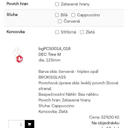
Povrch hran
Zatavené hrany
Stuha
Bílá
Cappuccino
Červená
Koncovka
Stříbrná
Zlatá
bgPC50014_018
DEC Tree M
dia. 125mm
Barva skla: červená - triplex opál
BROKISGLASS
Povrchová úprava skla: lesklý povrch (lícová
strana)
Bezpečnostní Nátěr: Bez nátěru
Povrch hran: Zatavené hrany
Stuha: Cappuccino
Koncovka: Zlatá
Cena:
529,00 Kč
Na objednávku