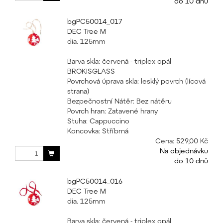
do 10 dnů
bgPC50014_017
DEC Tree M
dia. 125mm
Barva skla: červená - triplex opál
BROKISGLASS
Povrchová úprava skla: lesklý povrch (lícová
strana)
Bezpečnostní Nátěr: Bez nátěru
Povrch hran: Zatavené hrany
Stuha: Cappuccino
Koncovka: Stříbrná
Cena:
529,00 Kč
Na objednávku
do 10 dnů
bgPC50014_016
DEC Tree M
dia. 125mm
Barva skla: červená - triplex opál