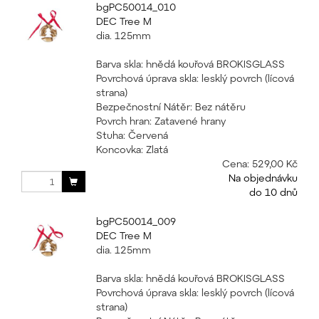
bgPC50014_010
DEC Tree M
dia. 125mm
Barva skla: hnědá kouřová BROKISGLASS
Povrchová úprava skla: lesklý povrch (lícová
strana)
Bezpečnostní Nátěr: Bez nátěru
Povrch hran: Zatavené hrany
Stuha: Červená
Koncovka: Zlatá
Cena:
529,00 Kč
Na objednávku
do 10 dnů
bgPC50014_009
DEC Tree M
dia. 125mm
Barva skla: hnědá kouřová BROKISGLASS
Povrchová úprava skla: lesklý povrch (lícová
strana)