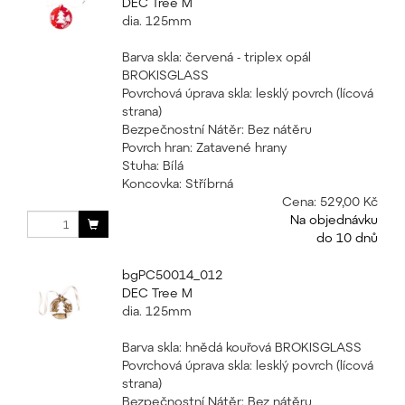
DEC Tree M
dia. 125mm
Barva skla: červená - triplex opál
BROKISGLASS
Povrchová úprava skla: lesklý povrch (lícová
strana)
Bezpečnostní Nátěr: Bez nátěru
Povrch hran: Zatavené hrany
Stuha: Bílá
Koncovka: Stříbrná
Cena:
529,00 Kč
Na objednávku
do 10 dnů
bgPC50014_012
DEC Tree M
dia. 125mm
Barva skla: hnědá kouřová BROKISGLASS
Povrchová úprava skla: lesklý povrch (lícová
strana)
Bezpečnostní Nátěr: Bez nátěru