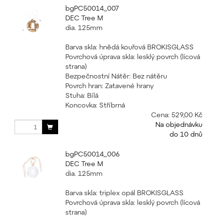
bgPC50014_007
DEC Tree M
dia. 125mm
Barva skla: hnědá kouřová BROKISGLASS
Povrchová úprava skla: lesklý povrch (lícová
strana)
Bezpečnostní Nátěr: Bez nátěru
Povrch hran: Zatavené hrany
Stuha: Bílá
Koncovka: Stříbrná
Cena:
529,00 Kč
Na objednávku
do 10 dnů
bgPC50014_006
DEC Tree M
dia. 125mm
Barva skla: triplex opál BROKISGLASS
Povrchová úprava skla: lesklý povrch (lícová
strana)