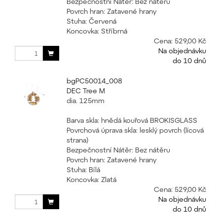
Bezpečnostní Nátěr: Bez nátěru
Povrch hran: Zatavené hrany
Stuha: Červená
Koncovka: Stříbrná
Cena:
529,00 Kč
Na objednávku
do 10 dnů
bgPC50014_008
DEC Tree M
dia. 125mm
Barva skla: hnědá kouřová BROKISGLASS
Povrchová úprava skla: lesklý povrch (lícová
strana)
Bezpečnostní Nátěr: Bez nátěru
Povrch hran: Zatavené hrany
Stuha: Bílá
Koncovka: Zlatá
Cena:
529,00 Kč
Na objednávku
do 10 dnů