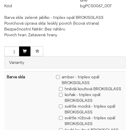
Kód
bgPC50067_007
Barva skla: zelené jablko - triplex opál BROKISGLASS
Povrchová úprava skla: lesklý povrch (lícová strana)
Bezpečnostní Nátěr: Bez nátěru
Povrch hran: Zatavené hrany
Varianty
Barva skla
amber - triplex opál
BROKISGLASS
hnědá kouřová BROKISGLASS
koňak - triplex opál
BROKISGLASS
světle modrá - triplex opál
BROKISGLASS
světle růžová - triplex opál
BROKISGLASS
šedá kouřová BROKISGLASS