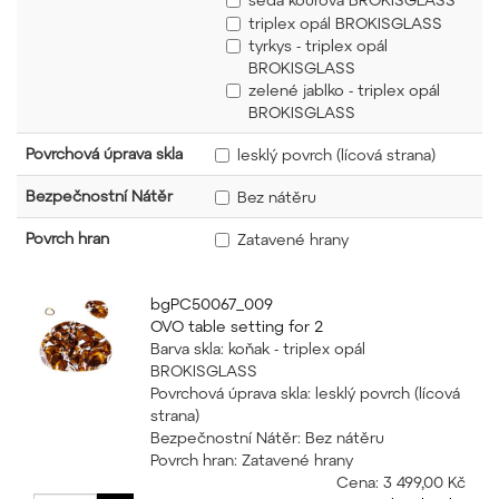
triplex opál BROKISGLASS
tyrkys - triplex opál
BROKISGLASS
zelené jablko - triplex opál
BROKISGLASS
Povrchová úprava skla
lesklý povrch (lícová strana)
Bezpečnostní Nátěr
Bez nátěru
Povrch hran
Zatavené hrany
bgPC50067_009
OVO table setting for 2
Barva skla: koňak - triplex opál
BROKISGLASS
Povrchová úprava skla: lesklý povrch (lícová
strana)
Bezpečnostní Nátěr: Bez nátěru
Povrch hran: Zatavené hrany
Cena:
3 499,00 Kč