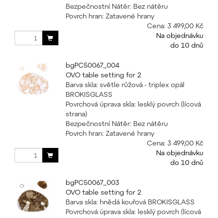
Bezpečnostní Nátěr: Bez nátěru
Povrch hran: Zatavené hrany
Cena:
3 499,00 Kč
Na objednávku
do 10 dnů
bgPC50067_004
OVO table setting for 2
Barva skla: světle růžová - triplex opál
BROKISGLASS
Povrchová úprava skla: lesklý povrch (lícová
strana)
Bezpečnostní Nátěr: Bez nátěru
Povrch hran: Zatavené hrany
Cena:
3 499,00 Kč
Na objednávku
do 10 dnů
bgPC50067_003
OVO table setting for 2
Barva skla: hnědá kouřová BROKISGLASS
Povrchová úprava skla: lesklý povrch (lícová