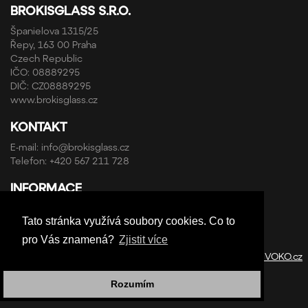
BROKISGLASS S.R.O.
Španielova 1315/25
Řepy, 163 00 Praha
Czech Republic
IČO: 08889295
DIČ: CZ08889295
www.brokisglass.cz
KONTAKT
E-mail:
info@brokisglass.cz
Telefon:
+420 567 211 728
INFORMACE
Obchodní podmínky a reklamační řád
Tato stránka využívá soubory cookies. Co to
Ochrana osobních údajů
pro Vás znamená?
Zjistit více
Copyright © ABRA Software a.s. 2020 | Design by
StudioVOKO.cz
Rozumím