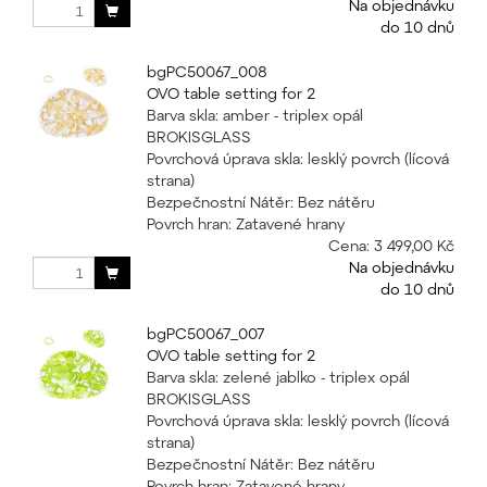
Na objednávku
do 10 dnů
bgPC50067_008
OVO table setting for 2
Barva skla: amber - triplex opál
BROKISGLASS
Povrchová úprava skla: lesklý povrch (lícová
strana)
Bezpečnostní Nátěr: Bez nátěru
Povrch hran: Zatavené hrany
Cena:
3 499,00 Kč
Na objednávku
do 10 dnů
bgPC50067_007
OVO table setting for 2
Barva skla: zelené jablko - triplex opál
BROKISGLASS
Povrchová úprava skla: lesklý povrch (lícová
strana)
Bezpečnostní Nátěr: Bez nátěru
Povrch hran: Zatavené hrany