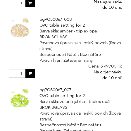
Na objednávku
do 10 dnů
bgPC50067_008
OVO table setting for 2
Barva skla: amber - triplex opál
BROKISGLASS
Povrchová úprava skla: lesklý povrch (lícová
strana)
Bezpečnostní Nátěr: Bez nátěru
Povrch hran: Zatavené hrany
Cena:
3 499,00 Kč
Na objednávku
do 10 dnů
bgPC50067_007
OVO table setting for 2
Barva skla: zelené jablko - triplex opál
BROKISGLASS
Povrchová úprava skla: lesklý povrch (lícová
strana)
Bezpečnostní Nátěr: Bez nátěru
Povrch hran: Zatavené hrany