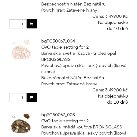
Bezpečnostní Nátěr: Bez nátěru
Povrch hran: Zatavené hrany
Cena:
3 499,00 Kč
Na objednávku
do 10 dnů
bgPC50067_004
OVO table setting for 2
Barva skla: světle růžová - triplex opál
BROKISGLASS
Povrchová úprava skla: lesklý povrch (lícová
strana)
Bezpečnostní Nátěr: Bez nátěru
Povrch hran: Zatavené hrany
Cena:
3 499,00 Kč
Na objednávku
do 10 dnů
bgPC50067_003
OVO table setting for 2
Barva skla: hnědá kouřová BROKISGLASS
Povrchová úprava skla: lesklý povrch (lícová