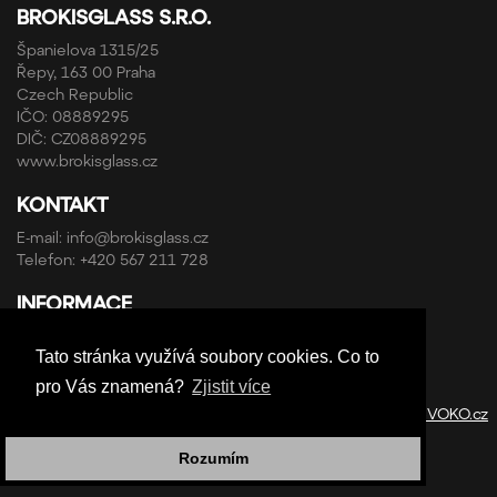
BROKISGLASS S.R.O.
Španielova 1315/25
Řepy, 163 00 Praha
Czech Republic
IČO: 08889295
DIČ: CZ08889295
www.brokisglass.cz
KONTAKT
E-mail:
info@brokisglass.cz
Telefon:
+420 567 211 728
INFORMACE
Obchodní podmínky a reklamační řád
Tato stránka využívá soubory cookies. Co to
Ochrana osobních údajů
pro Vás znamená?
Zjistit více
Copyright © ABRA Software a.s. 2020 | Design by
StudioVOKO.cz
Rozumím