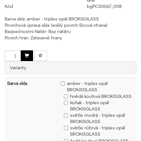
Kód
bgPC50067_008
Barva skla: amber - triplex opál BROKISGLASS
Povrchová úprava skla: lesklý povrch (lícová strana)
Bezpečnostní Nátěr: Bez nátěru
Povrch hran: Zatavené hrany
Varianty
Barva skla
amber - triplex opál
BROKISGLASS
hnědá kouřová BROKISGLASS
koňak - triplex opál
BROKISGLASS
světle modrá - triplex opál
BROKISGLASS
světle růžová - triplex opál
BROKISGLASS
šedá kouřová BROKISGLASS