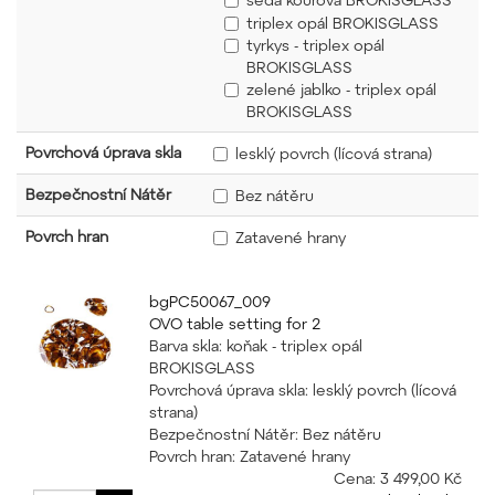
triplex opál BROKISGLASS
tyrkys - triplex opál
BROKISGLASS
zelené jablko - triplex opál
BROKISGLASS
Povrchová úprava skla
lesklý povrch (lícová strana)
Bezpečnostní Nátěr
Bez nátěru
Povrch hran
Zatavené hrany
bgPC50067_009
OVO table setting for 2
Barva skla: koňak - triplex opál
BROKISGLASS
Povrchová úprava skla: lesklý povrch (lícová
strana)
Bezpečnostní Nátěr: Bez nátěru
Povrch hran: Zatavené hrany
Cena:
3 499,00 Kč