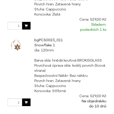
Povrch hran: Zatavené hrany
Stuha: Cappuccino
Koncovka: Zlatá
Cena:
529,00 Kč
Skladem:
posledních 1 ks
bgPC50023_011
Snowflake 1
dia. 120mm
Barva skla: hnědá kouřová BROKISGLASS
Povrchová úprava skla: lesklý povrch (lícová
strana)
Bezpečnostní Nátěr: Bez nátěru
Povrch hran: Zatavené hrany
Stuha: Cappuccino
Koncovka: Stříbrná
Cena:
529,00 Kč
Na objednávku
do 10 dnů