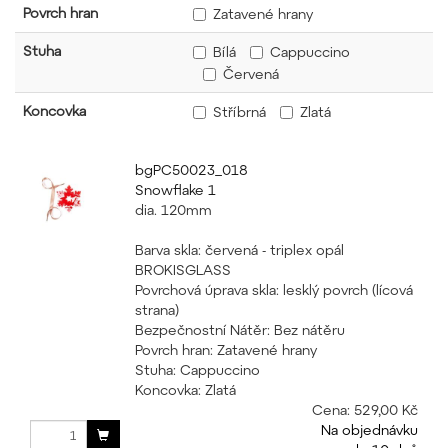
Povrch hran
Zatavené hrany
Stuha
Bílá
Cappuccino
Červená
Koncovka
Stříbrná
Zlatá
bgPC50023_018
Snowflake 1
dia. 120mm
Barva skla: červená - triplex opál
BROKISGLASS
Povrchová úprava skla: lesklý povrch (lícová
strana)
Bezpečnostní Nátěr: Bez nátěru
Povrch hran: Zatavené hrany
Stuha: Cappuccino
Koncovka: Zlatá
Cena:
529,00 Kč
Na objednávku