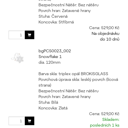
Bezpečnostní Nátěr: Bez nátěru
Povrch hran: Zatavené hrany
Stuha: Červená
Koncovka: Stříbrná
Cena:
529,00 Kč
Na objednávku
do 10 dnů
bgPC50023_002
Snowflake 1
dia. 120mm
Barva skla: triplex opál BROKISGLASS
Povrchová úprava skla: lesklý povrch (lícová
strana)
Bezpečnostní Nátěr: Bez nátěru
Povrch hran: Zatavené hrany
Stuha: Bílá
Koncovka: Zlatá
Cena:
529,00 Kč
Skladem:
posledních 1 ks