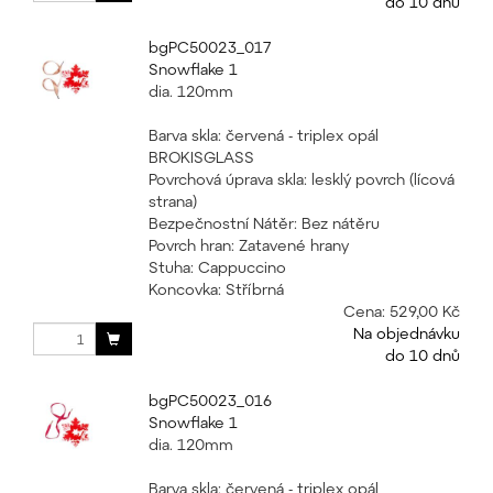
do 10 dnů
bgPC50023_017
Snowflake 1
dia. 120mm
Barva skla: červená - triplex opál
BROKISGLASS
Povrchová úprava skla: lesklý povrch (lícová
strana)
Bezpečnostní Nátěr: Bez nátěru
Povrch hran: Zatavené hrany
Stuha: Cappuccino
Koncovka: Stříbrná
Cena:
529,00 Kč
Na objednávku
do 10 dnů
bgPC50023_016
Snowflake 1
dia. 120mm
Barva skla: červená - triplex opál