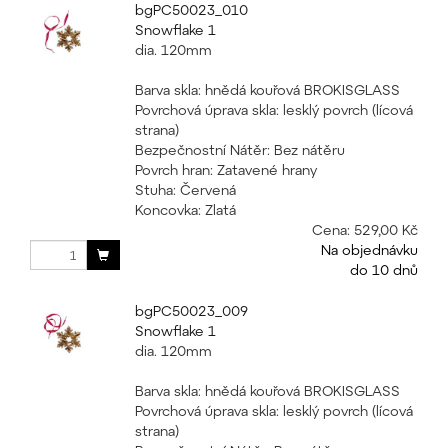
bgPC50023_010
Snowflake 1
dia. 120mm
Barva skla: hnědá kouřová BROKISGLASS
Povrchová úprava skla: lesklý povrch (lícová
strana)
Bezpečnostní Nátěr: Bez nátěru
Povrch hran: Zatavené hrany
Stuha: Červená
Koncovka: Zlatá
Cena:
529,00 Kč
Na objednávku
do 10 dnů
bgPC50023_009
Snowflake 1
dia. 120mm
Barva skla: hnědá kouřová BROKISGLASS
Povrchová úprava skla: lesklý povrch (lícová
strana)