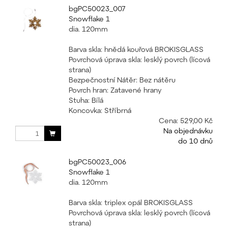
bgPC50023_007
Snowflake 1
dia. 120mm
Barva skla: hnědá kouřová BROKISGLASS
Povrchová úprava skla: lesklý povrch (lícová
strana)
Bezpečnostní Nátěr: Bez nátěru
Povrch hran: Zatavené hrany
Stuha: Bílá
Koncovka: Stříbrná
Cena:
529,00 Kč
Na objednávku
do 10 dnů
bgPC50023_006
Snowflake 1
dia. 120mm
Barva skla: triplex opál BROKISGLASS
Povrchová úprava skla: lesklý povrch (lícová
strana)