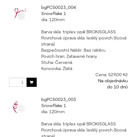
bgPC50023_004
Snowflake 1
dia. 120mm
Barva skla: triplex opál BROKISGLASS
Povrchová úprava skla: lesklý povrch (lícová
strana)
Bezpečnostní Nátěr: Bez nátěru
Povrch hran: Zatavené hrany
Stuha: Červená
Koncovka: Zlatá
Cena:
529,00 Kč
Na objednávku
do 10 dnů
bgPC50023_003
Snowflake 1
dia. 120mm
Barva skla: triplex opál BROKISGLASS
Povrchová úprava skla: lesklý povrch (lícová
strana)