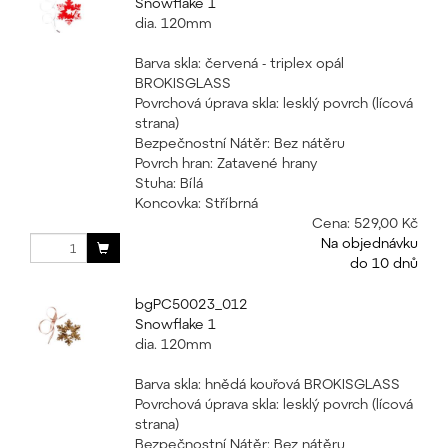
Snowflake 1
dia. 120mm
Barva skla: červená - triplex opál
BROKISGLASS
Povrchová úprava skla: lesklý povrch (lícová
strana)
Bezpečnostní Nátěr: Bez nátěru
Povrch hran: Zatavené hrany
Stuha: Bílá
Koncovka: Stříbrná
Cena:
529,00 Kč
Na objednávku
do 10 dnů
bgPC50023_012
Snowflake 1
dia. 120mm
Barva skla: hnědá kouřová BROKISGLASS
Povrchová úprava skla: lesklý povrch (lícová
strana)
Bezpečnostní Nátěr: Bez nátěru