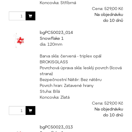
Koncovka: Stříbrná
Cena:
529,00 Kč
Na objednávku
do 10 dnů
bgPC50023_014
Snowflake 1
dia. 120mm
Barva skla: červená - triplex opál
BROKISGLASS
Povrchová úprava skla: lesklý povrch (lícová
strana)
Bezpečnostní Nátěr: Bez nátěru
Povrch hran: Zatavené hrany
Stuha: Bílá
Koncovka: Zlatá
Cena:
529,00 Kč
Na objednávku
do 10 dnů
bgPC50023_013