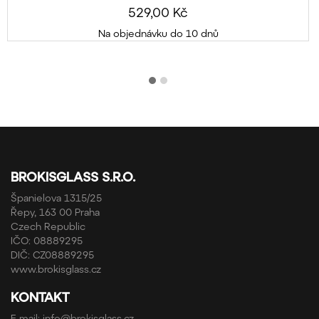
529,00 Kč
Na objednávku do 10 dnů
BROKISGLASS S.R.O.
Španielova 1315/25
Řepy, 163 00 Praha
Czech Republic
IČO: 08889295
DIČ: CZ08889295
www.brokisglass.cz
KONTAKT
E-mail:
info@brokisglass.cz