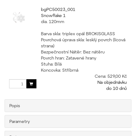
bgPC50023_001
Snowflake 1
dia. 120mm
Barva skla: triplex opál BROKISGLASS
Povrchová úprava skla: lesklý povrch (lícová
strana)
Bezpečnostní Nátěr: Bez nátěru
Povrch hran: Zatavené hrany
Stuha: Bílá
Koncovka: Stříbrná
Cena:
529,00 Kč
Na objednávku
do 10 dnů
Popis
Parametry