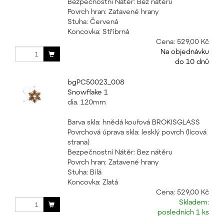
Bezpečnostní Nátěr: Bez nátěru
Povrch hran: Zatavené hrany
Stuha: Červená
Koncovka: Stříbrná
Cena:
529,00 Kč
Na objednávku
do 10 dnů
bgPC50023_008
Snowflake 1
dia. 120mm
Barva skla: hnědá kouřová BROKISGLASS
Povrchová úprava skla: lesklý povrch (lícová
strana)
Bezpečnostní Nátěr: Bez nátěru
Povrch hran: Zatavené hrany
Stuha: Bílá
Koncovka: Zlatá
Cena:
529,00 Kč
Skladem:
posledních 1 ks