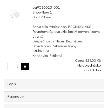
bgPC50023_001
Snowflake 1
dia. 120mm
Barva skla: triplex opál BROKISGLASS
Povrchová úprava skla: lesklý povrch (lícová
strana)
Bezpečnostní Nátěr: Bez nátěru
Povrch hran: Zatavené hrany
Stuha: Bílá
Koncovka: Stříbrná
Cena:
529,00 Kč
Na objednávku
do 10 dnů
Popis
Parametry