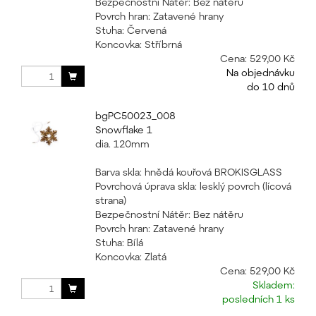
Bezpečnostní Nátěr: Bez nátěru
Povrch hran: Zatavené hrany
Stuha: Červená
Koncovka: Stříbrná
Cena:
529,00 Kč
Na objednávku
do 10 dnů
bgPC50023_008
Snowflake 1
dia. 120mm
Barva skla: hnědá kouřová BROKISGLASS
Povrchová úprava skla: lesklý povrch (lícová
strana)
Bezpečnostní Nátěr: Bez nátěru
Povrch hran: Zatavené hrany
Stuha: Bílá
Koncovka: Zlatá
Cena:
529,00 Kč
Skladem:
posledních 1 ks