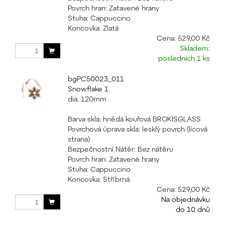
Povrch hran: Zatavené hrany
Stuha: Cappuccino
Koncovka: Zlatá
Cena:
529,00 Kč
Skladem:
posledních 1 ks
bgPC50023_011
Snowflake 1
dia. 120mm
Barva skla: hnědá kouřová BROKISGLASS
Povrchová úprava skla: lesklý povrch (lícová
strana)
Bezpečnostní Nátěr: Bez nátěru
Povrch hran: Zatavené hrany
Stuha: Cappuccino
Koncovka: Stříbrná
Cena:
529,00 Kč
Na objednávku
do 10 dnů