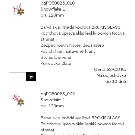
bgPC50023_010
Snowflake 1
dia. 120mm
Barva skla: hnědá kouřová BROKISGLASS
Povrchová úprava skla: lesklý povrch (lícová
strana)
Bezpečnostní Nátěr: Bez nátěru
Povrch hran: Zatavené hrany
Stuha: Červená
Koncovka: Zlatá
Cena:
529,00 Kč
Na objednávku
do 10 dnů
bgPC50023_009
Snowflake 1
dia. 120mm
Barva skla: hnědá kouřová BROKISGLASS
Povrchová úprava skla: lesklý povrch (lícová
strana)