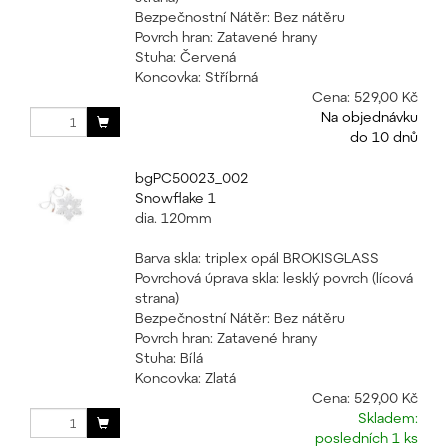
Bezpečnostní Nátěr: Bez nátěru
Povrch hran: Zatavené hrany
Stuha: Červená
Koncovka: Stříbrná
Cena:
529,00 Kč
Na objednávku
do 10 dnů
bgPC50023_002
Snowflake 1
dia. 120mm
Barva skla: triplex opál BROKISGLASS
Povrchová úprava skla: lesklý povrch (lícová
strana)
Bezpečnostní Nátěr: Bez nátěru
Povrch hran: Zatavené hrany
Stuha: Bílá
Koncovka: Zlatá
Cena:
529,00 Kč
Skladem:
posledních 1 ks