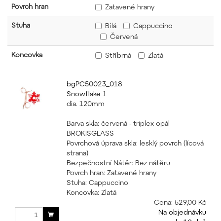
Povrch hran
Zatavené hrany
Stuha
Bílá
Cappuccino
Červená
Koncovka
Stříbrná
Zlatá
bgPC50023_018
Snowflake 1
dia. 120mm
Barva skla: červená - triplex opál
BROKISGLASS
Povrchová úprava skla: lesklý povrch (lícová
strana)
Bezpečnostní Nátěr: Bez nátěru
Povrch hran: Zatavené hrany
Stuha: Cappuccino
Koncovka: Zlatá
Cena:
529,00 Kč
Na objednávku