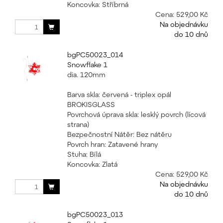
Koncovka: Stříbrná
Cena:
529,00 Kč
Na objednávku
do 10 dnů
bgPC50023_014
Snowflake 1
dia. 120mm
Barva skla: červená - triplex opál
BROKISGLASS
Povrchová úprava skla: lesklý povrch (lícová
strana)
Bezpečnostní Nátěr: Bez nátěru
Povrch hran: Zatavené hrany
Stuha: Bílá
Koncovka: Zlatá
Cena:
529,00 Kč
Na objednávku
do 10 dnů
bgPC50023_013