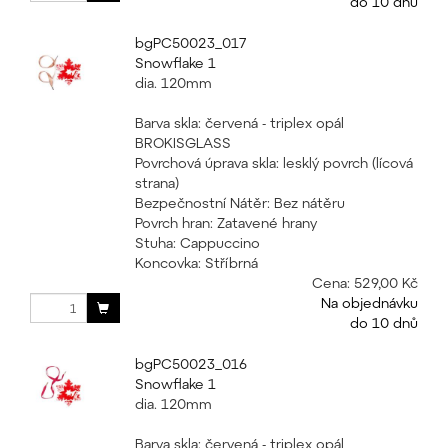
do 10 dnů
bgPC50023_017
Snowflake 1
dia. 120mm
Barva skla: červená - triplex opál
BROKISGLASS
Povrchová úprava skla: lesklý povrch (lícová
strana)
Bezpečnostní Nátěr: Bez nátěru
Povrch hran: Zatavené hrany
Stuha: Cappuccino
Koncovka: Stříbrná
Cena:
529,00 Kč
Na objednávku
do 10 dnů
bgPC50023_016
Snowflake 1
dia. 120mm
Barva skla: červená - triplex opál