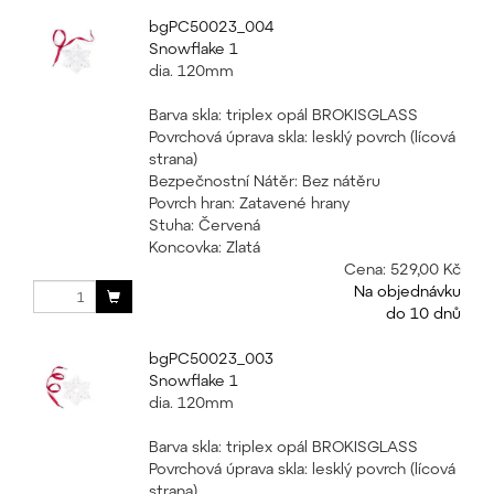
bgPC50023_004
Snowflake 1
dia. 120mm
Barva skla: triplex opál BROKISGLASS
Povrchová úprava skla: lesklý povrch (lícová
strana)
Bezpečnostní Nátěr: Bez nátěru
Povrch hran: Zatavené hrany
Stuha: Červená
Koncovka: Zlatá
Cena:
529,00 Kč
Na objednávku
do 10 dnů
bgPC50023_003
Snowflake 1
dia. 120mm
Barva skla: triplex opál BROKISGLASS
Povrchová úprava skla: lesklý povrch (lícová
strana)