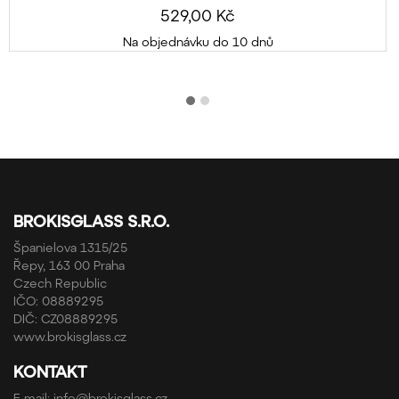
529,00 Kč
Na objednávku do 10 dnů
BROKISGLASS S.R.O.
Španielova 1315/25
Řepy, 163 00 Praha
Czech Republic
IČO: 08889295
DIČ: CZ08889295
www.brokisglass.cz
KONTAKT
E-mail:
info@brokisglass.cz