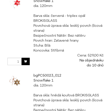
Snowflake 1
dia. 120mm
Barva skla: červená - triplex opál
BROKISGLASS
Povrchová úprava skla: lesklý povrch (lícová
strana)
Bezpečnostní Nátěr: Bez nátěru
Povrch hran: Zatavené hrany
Stuha: Bílá
Koncovka: Stříbrná
Cena:
529,00 Kč
Na objednávku
do 10 dnů
bgPC50023_012
Snowflake 1
dia. 120mm
Barva skla: hnědá kouřová BROKISGLASS
Povrchová úprava skla: lesklý povrch (lícová
strana)
Bezpečnostní Nátěr: Bez nátěru