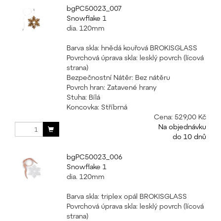
bgPC50023_007
Snowflake 1
dia. 120mm
Barva skla: hnědá kouřová BROKISGLASS
Povrchová úprava skla: lesklý povrch (lícová
strana)
Bezpečnostní Nátěr: Bez nátěru
Povrch hran: Zatavené hrany
Stuha: Bílá
Koncovka: Stříbrná
Cena:
529,00 Kč
Na objednávku
do 10 dnů
bgPC50023_006
Snowflake 1
dia. 120mm
Barva skla: triplex opál BROKISGLASS
Povrchová úprava skla: lesklý povrch (lícová
strana)