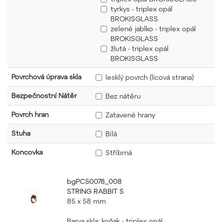
tyrkys - triplex opál
BROKISGLASS
zelené jablko - triplex opál
BROKISGLASS
žlutá - triplex opál
BROKISGLASS
Povrchová úprava skla
lesklý povrch (lícová strana)
Bezpečnostní Nátěr
Bez nátěru
Povrch hran
Zatavené hrany
Stuha
Bílá
Koncovka
Stříbrná
bgPC50078_008
STRING RABBIT S
85 x 58 mm
Barva skla: koňak - triplex opál