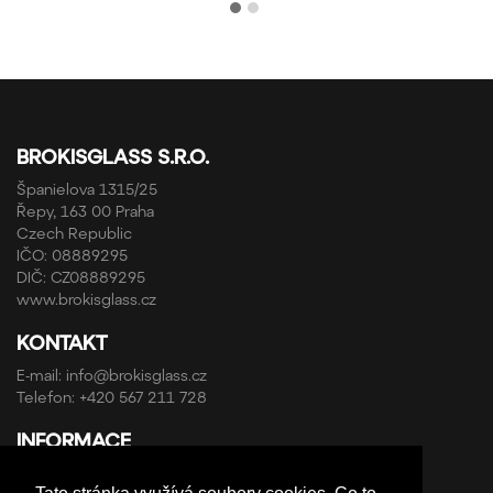
BROKISGLASS S.R.O.
Španielova 1315/25
Řepy, 163 00 Praha
Czech Republic
IČO: 08889295
DIČ: CZ08889295
www.brokisglass.cz
KONTAKT
E-mail:
info@brokisglass.cz
Telefon:
+420 567 211 728
INFORMACE
Obchodní podmínky a reklamační řád