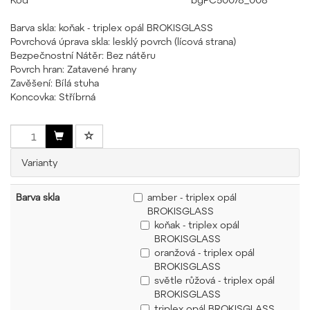
Barva skla: koňak - triplex opál BROKISGLASS
Povrchová úprava skla: lesklý povrch (lícová strana)
Bezpečnostní Nátěr: Bez nátěru
Povrch hran: Zatavené hrany
Zavěšení: Bílá stuha
Koncovka: Stříbrná
Varianty
Barva skla
amber - triplex opál
BROKISGLASS
koňak - triplex opál
BROKISGLASS
oranžová - triplex opál
BROKISGLASS
světle růžová - triplex opál
BROKISGLASS
triplex opál BROKISGLASS