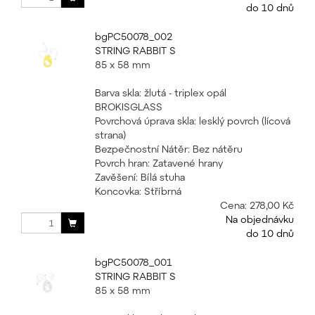
do 10 dnů
bgPC50078_002
STRING RABBIT S
85 x 58 mm
Barva skla: žlutá - triplex opál
BROKISGLASS
Povrchová úprava skla: lesklý povrch (lícová
strana)
Bezpečnostní Nátěr: Bez nátěru
Povrch hran: Zatavené hrany
Zavěšení: Bílá stuha
Koncovka: Stříbrná
Cena:
278,00 Kč
Na objednávku
do 10 dnů
bgPC50078_001
STRING RABBIT S
85 x 58 mm