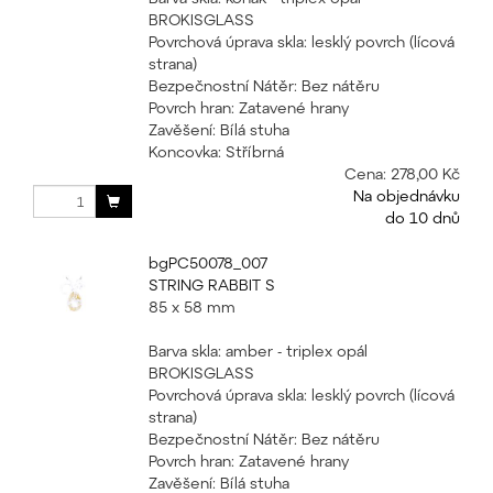
BROKISGLASS
Povrchová úprava skla: lesklý povrch (lícová
strana)
Bezpečnostní Nátěr: Bez nátěru
Povrch hran: Zatavené hrany
Zavěšení: Bílá stuha
Koncovka: Stříbrná
Cena:
278,00 Kč
Na objednávku
do 10 dnů
bgPC50078_007
STRING RABBIT S
85 x 58 mm
Barva skla: amber - triplex opál
BROKISGLASS
Povrchová úprava skla: lesklý povrch (lícová
strana)
Bezpečnostní Nátěr: Bez nátěru
Povrch hran: Zatavené hrany
Zavěšení: Bílá stuha