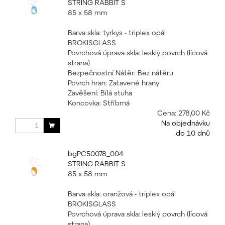
STRING RABBIT S
85 x 58 mm
Barva skla: tyrkys - triplex opál
BROKISGLASS
Povrchová úprava skla: lesklý povrch (lícová
strana)
Bezpečnostní Nátěr: Bez nátěru
Povrch hran: Zatavené hrany
Zavěšení: Bílá stuha
Koncovka: Stříbrná
Cena:
278,00 Kč
Na objednávku
do 10 dnů
bgPC50078_004
STRING RABBIT S
85 x 58 mm
Barva skla: oranžová - triplex opál
BROKISGLASS
Povrchová úprava skla: lesklý povrch (lícová
strana)