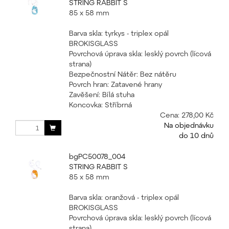
STRING RABBIT S
85 x 58 mm
Barva skla: tyrkys - triplex opál
BROKISGLASS
Povrchová úprava skla: lesklý povrch (lícová
strana)
Bezpečnostní Nátěr: Bez nátěru
Povrch hran: Zatavené hrany
Zavěšení: Bílá stuha
Koncovka: Stříbrná
Cena:
278,00 Kč
Na objednávku
do 10 dnů
bgPC50078_004
STRING RABBIT S
85 x 58 mm
Barva skla: oranžová - triplex opál
BROKISGLASS
Povrchová úprava skla: lesklý povrch (lícová
strana)