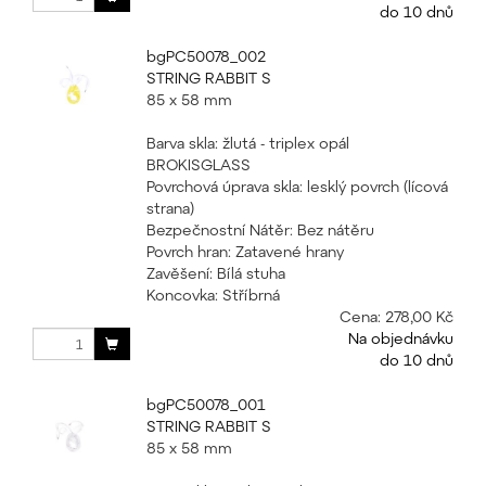
do 10 dnů
bgPC50078_002
STRING RABBIT S
85 x 58 mm
Barva skla: žlutá - triplex opál
BROKISGLASS
Povrchová úprava skla: lesklý povrch (lícová
strana)
Bezpečnostní Nátěr: Bez nátěru
Povrch hran: Zatavené hrany
Zavěšení: Bílá stuha
Koncovka: Stříbrná
Cena:
278,00 Kč
Na objednávku
do 10 dnů
bgPC50078_001
STRING RABBIT S
85 x 58 mm