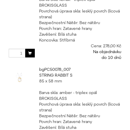
BROKISGLASS
Povrchová úprava skla: lesklý povrch (lícová
strana)
Bezpečnostní Nátěr: Bez nátěru
Povrch hran: Zatavené hrany
Zavěšení: Bílá stuha
Koncovka: Stříbrná
Cena:
278,00 Kč
Na objednávku
do 10 dnů
bgPC50078_007
STRING RABBIT S
85 x 58 mm
Barva skla: amber - triplex opál
BROKISGLASS
Povrchová úprava skla: lesklý povrch (lícová
strana)
Bezpečnostní Nátěr: Bez nátěru
Povrch hran: Zatavené hrany
Zavěšení: Bílá stuha