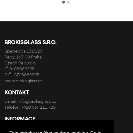
BROKISGLASS S.R.O.
Španielova 1315/25
Řepy, 163 00 Praha
Czech Republic
IČO: 08889295
DIČ: CZ08889295
www.brokisglass.cz
KONTAKT
E-mail:
info@brokisglass.cz
Telefon:
+420 567 211 728
INFORMACE
Obchodní podmínky a reklamační řád