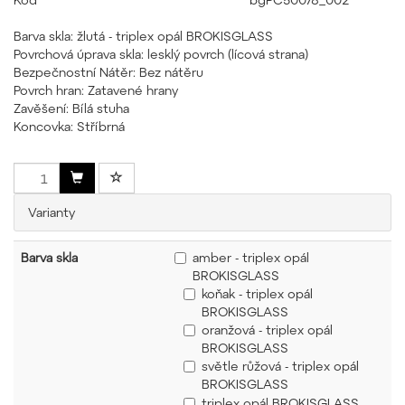
Barva skla: žlutá - triplex opál BROKISGLASS
Povrchová úprava skla: lesklý povrch (lícová strana)
Bezpečnostní Nátěr: Bez nátěru
Povrch hran: Zatavené hrany
Zavěšení: Bílá stuha
Koncovka: Stříbrná
Varianty
Barva skla
amber - triplex opál
BROKISGLASS
koňak - triplex opál
BROKISGLASS
oranžová - triplex opál
BROKISGLASS
světle růžová - triplex opál
BROKISGLASS
triplex opál BROKISGLASS