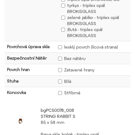
tyrkys - triplex opál
BROKISGLASS
zelené jablko - triplex opál
BROKISGLASS
žlutá - triplex opál
BROKISGLASS
Povrchová úprava skla
lesklý povrch (lícová strana)
Bezpečnostní Nátěr
Bez nátěru
Povrch hran
Zatavené hrany
Stuha
Bílá
Koncovka
Stříbrná
bgPC50078_008
STRING RABBIT S
85 x 58 mm
Barva skla: koňak - triplex opál