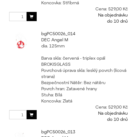
Koncovka: Stříbrná
Cena:
529,00 Kč
Na objednávku
do 10 dnů
bgPC50026_014
DEC Angel M
dia. 125mm
Barva skla: červená - triplex opál
BROKISGLASS
Povrchová úprava skla: lesklý povrch (lícová
strana)
Bezpečnostní Nátěr: Bez nátěru
Povrch hran: Zatavené hrany
Stuha: Bílá
Koncovka: Zlatá
Cena:
529,00 Kč
Na objednávku
do 10 dnů
bgPC50026_013