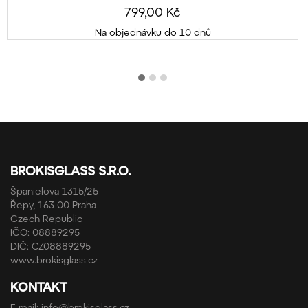
799,00 Kč
Na objednávku do 10 dnů
BROKISGLASS S.R.O.
Španielova 1315/25
Řepy, 163 00 Praha
Czech Republic
IČO: 08889295
DIČ: CZ08889295
www.brokisglass.cz
KONTAKT
E-mail:
info@brokisglass.cz