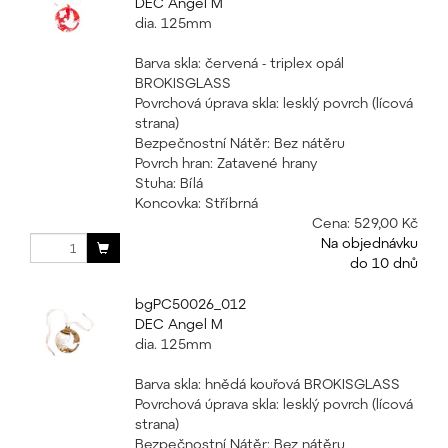
DEC Angel M
dia. 125mm
Barva skla: červená - triplex opál
BROKISGLASS
Povrchová úprava skla: lesklý povrch (lícová
strana)
Bezpečnostní Nátěr: Bez nátěru
Povrch hran: Zatavené hrany
Stuha: Bílá
Koncovka: Stříbrná
Cena:
529,00 Kč
Na objednávku
do 10 dnů
bgPC50026_012
DEC Angel M
dia. 125mm
Barva skla: hnědá kouřová BROKISGLASS
Povrchová úprava skla: lesklý povrch (lícová
strana)
Bezpečnostní Nátěr: Bez nátěru