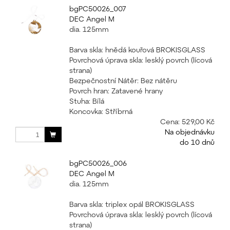
bgPC50026_007
DEC Angel M
dia. 125mm
Barva skla: hnědá kouřová BROKISGLASS
Povrchová úprava skla: lesklý povrch (lícová
strana)
Bezpečnostní Nátěr: Bez nátěru
Povrch hran: Zatavené hrany
Stuha: Bílá
Koncovka: Stříbrná
Cena:
529,00 Kč
Na objednávku
do 10 dnů
bgPC50026_006
DEC Angel M
dia. 125mm
Barva skla: triplex opál BROKISGLASS
Povrchová úprava skla: lesklý povrch (lícová
strana)