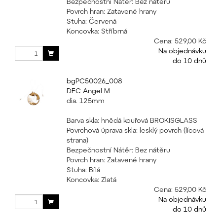
Bezpečnostní Nátěr: Bez nátěru
Povrch hran: Zatavené hrany
Stuha: Červená
Koncovka: Stříbrná
Cena:
529,00 Kč
Na objednávku
do 10 dnů
bgPC50026_008
DEC Angel M
dia. 125mm
Barva skla: hnědá kouřová BROKISGLASS
Povrchová úprava skla: lesklý povrch (lícová
strana)
Bezpečnostní Nátěr: Bez nátěru
Povrch hran: Zatavené hrany
Stuha: Bílá
Koncovka: Zlatá
Cena:
529,00 Kč
Na objednávku
do 10 dnů