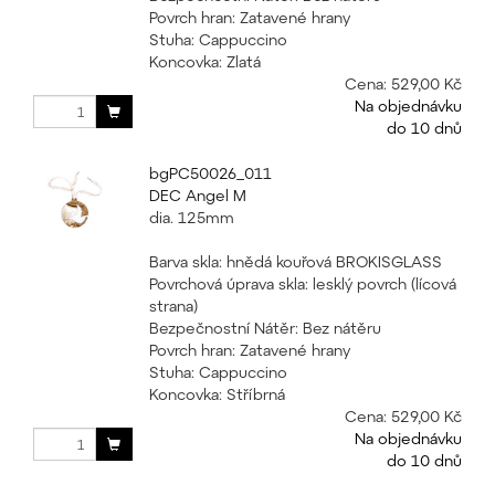
Povrch hran: Zatavené hrany
Stuha: Cappuccino
Koncovka: Zlatá
Cena:
529,00 Kč
Na objednávku
do 10 dnů
bgPC50026_011
DEC Angel M
dia. 125mm
Barva skla: hnědá kouřová BROKISGLASS
Povrchová úprava skla: lesklý povrch (lícová
strana)
Bezpečnostní Nátěr: Bez nátěru
Povrch hran: Zatavené hrany
Stuha: Cappuccino
Koncovka: Stříbrná
Cena:
529,00 Kč
Na objednávku
do 10 dnů