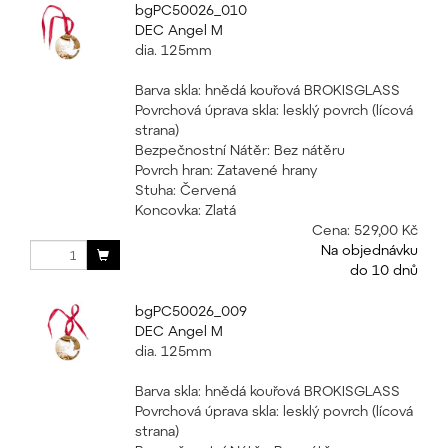
bgPC50026_010
DEC Angel M
dia. 125mm
Barva skla: hnědá kouřová BROKISGLASS
Povrchová úprava skla: lesklý povrch (lícová
strana)
Bezpečnostní Nátěr: Bez nátěru
Povrch hran: Zatavené hrany
Stuha: Červená
Koncovka: Zlatá
Cena:
529,00 Kč
Na objednávku
do 10 dnů
bgPC50026_009
DEC Angel M
dia. 125mm
Barva skla: hnědá kouřová BROKISGLASS
Povrchová úprava skla: lesklý povrch (lícová
strana)