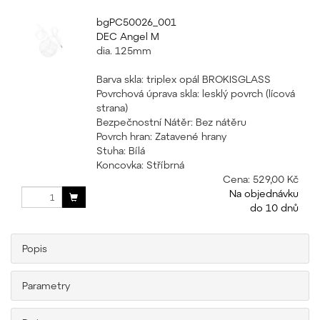
bgPC50026_001
DEC Angel M
dia. 125mm
Barva skla: triplex opál BROKISGLASS
Povrchová úprava skla: lesklý povrch (lícová
strana)
Bezpečnostní Nátěr: Bez nátěru
Povrch hran: Zatavené hrany
Stuha: Bílá
Koncovka: Stříbrná
Cena:
529,00 Kč
Na objednávku
do 10 dnů
Popis
Parametry