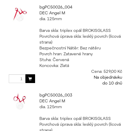
bgPC50026_004
DEC Angel M
dia. 125mm
Barva skla: triplex opál BROKISGLASS
Povrchová úprava skla: lesklý povrch (lícová
strana)
Bezpečnostní Nátěr: Bez nátěru
Povrch hran: Zatavené hrany
Stuha: Červená
Koncovka: Zlatá
Cena:
529,00 Kč
Na objednávku
do 10 dnů
bgPC50026_003
DEC Angel M
dia. 125mm
Barva skla: triplex opál BROKISGLASS
Povrchová úprava skla: lesklý povrch (lícová
strana)