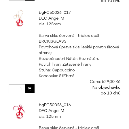
do 10 dnů
bgPC50026_017
DEC Angel M
dia. 125mm
Barva skla: červená - triplex opál
BROKISGLASS
Povrchová úprava skla: lesklý povrch (lícová
strana)
Bezpečnostní Nátěr: Bez nátěru
Povrch hran: Zatavené hrany
Stuha: Cappuccino
Koncovka: Stříbrná
Cena:
529,00 Kč
Na objednávku
do 10 dnů
bgPC50026_016
DEC Angel M
dia. 125mm
Barva skla: červená - triplex opál