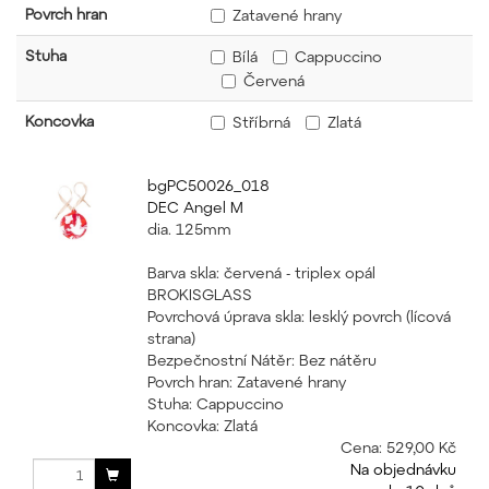
Povrch hran
Zatavené hrany
Stuha
Bílá
Cappuccino
Červená
Koncovka
Stříbrná
Zlatá
bgPC50026_018
DEC Angel M
dia. 125mm
Barva skla: červená - triplex opál
BROKISGLASS
Povrchová úprava skla: lesklý povrch (lícová
strana)
Bezpečnostní Nátěr: Bez nátěru
Povrch hran: Zatavené hrany
Stuha: Cappuccino
Koncovka: Zlatá
Cena:
529,00 Kč
Na objednávku