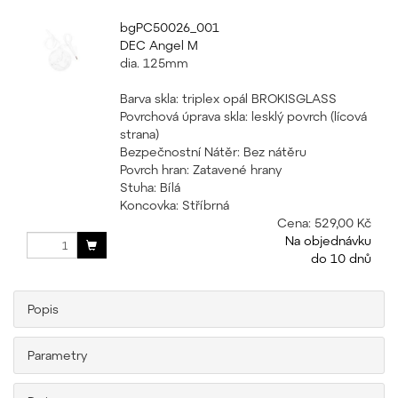
bgPC50026_001
DEC Angel M
dia. 125mm
Barva skla: triplex opál BROKISGLASS
Povrchová úprava skla: lesklý povrch (lícová
strana)
Bezpečnostní Nátěr: Bez nátěru
Povrch hran: Zatavené hrany
Stuha: Bílá
Koncovka: Stříbrná
Cena:
529,00 Kč
Na objednávku
do 10 dnů
Popis
Parametry