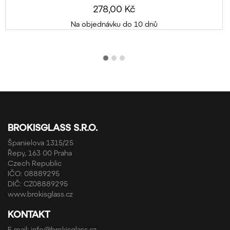
278,00 Kč
Na objednávku do 10 dnů
BROKISGLASS S.R.O.
Španielova 1315/25
Řepy, 163 00 Praha
Czech Republic
IČO: 08889295
DIČ: CZ08889295
www.brokisglass.cz
KONTAKT
E-mail:
info@brokisglass.cz