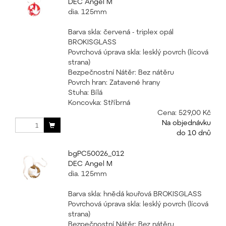
DEC Angel M
dia. 125mm
Barva skla: červená - triplex opál
BROKISGLASS
Povrchová úprava skla: lesklý povrch (lícová
strana)
Bezpečnostní Nátěr: Bez nátěru
Povrch hran: Zatavené hrany
Stuha: Bílá
Koncovka: Stříbrná
Cena:
529,00 Kč
Na objednávku
do 10 dnů
bgPC50026_012
DEC Angel M
dia. 125mm
Barva skla: hnědá kouřová BROKISGLASS
Povrchová úprava skla: lesklý povrch (lícová
strana)
Bezpečnostní Nátěr: Bez nátěru