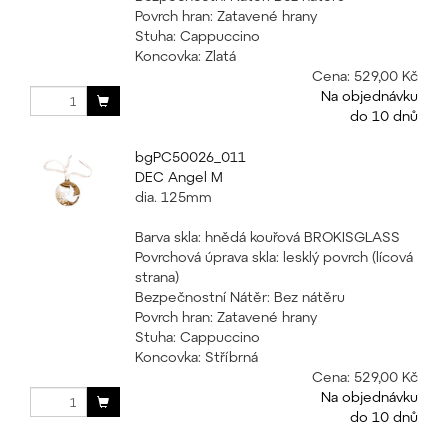
Povrch hran: Zatavené hrany
Stuha: Cappuccino
Koncovka: Zlatá
Cena:
529,00 Kč
Na objednávku
do 10 dnů
bgPC50026_011
DEC Angel M
dia. 125mm
Barva skla: hnědá kouřová BROKISGLASS
Povrchová úprava skla: lesklý povrch (lícová
strana)
Bezpečnostní Nátěr: Bez nátěru
Povrch hran: Zatavené hrany
Stuha: Cappuccino
Koncovka: Stříbrná
Cena:
529,00 Kč
Na objednávku
do 10 dnů