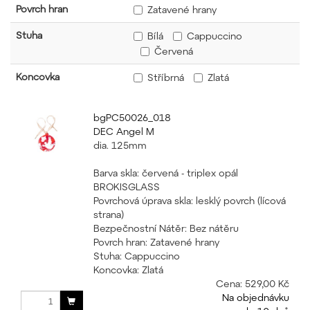
Povrch hran
Zatavené hrany
Stuha
Bílá
Cappuccino
Červená
Koncovka
Stříbrná
Zlatá
bgPC50026_018
DEC Angel M
dia. 125mm
Barva skla: červená - triplex opál
BROKISGLASS
Povrchová úprava skla: lesklý povrch (lícová
strana)
Bezpečnostní Nátěr: Bez nátěru
Povrch hran: Zatavené hrany
Stuha: Cappuccino
Koncovka: Zlatá
Cena:
529,00 Kč
Na objednávku