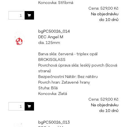
Koncovka: Stříbrná
Cena:
529,00 Kč
Na objednávku
do 10 dnů
bgPC50026_014
DEC Angel M
dia. 125mm
Barva skla: červená - triplex opál
BROKISGLASS
Povrchová úprava skla: lesklý povrch (lícová
strana)
Bezpečnostní Nátěr: Bez nátěru
Povrch hran: Zatavené hrany
Stuha: Bílá
Koncovka: Zlatá
Cena:
529,00 Kč
Na objednávku
do 10 dnů
bgPC50026_013