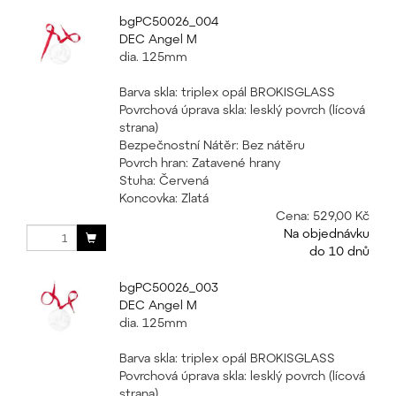
bgPC50026_004
DEC Angel M
dia. 125mm
Barva skla: triplex opál BROKISGLASS
Povrchová úprava skla: lesklý povrch (lícová
strana)
Bezpečnostní Nátěr: Bez nátěru
Povrch hran: Zatavené hrany
Stuha: Červená
Koncovka: Zlatá
Cena:
529,00 Kč
Na objednávku
do 10 dnů
bgPC50026_003
DEC Angel M
dia. 125mm
Barva skla: triplex opál BROKISGLASS
Povrchová úprava skla: lesklý povrch (lícová
strana)