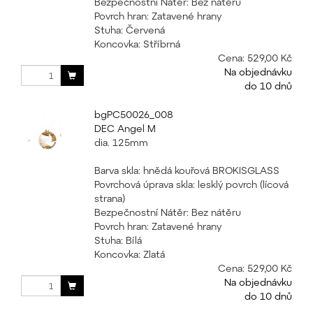
Bezpečnostní Nátěr: Bez nátěru
Povrch hran: Zatavené hrany
Stuha: Červená
Koncovka: Stříbrná
Cena:
529,00 Kč
Na objednávku
do 10 dnů
bgPC50026_008
DEC Angel M
dia. 125mm
Barva skla: hnědá kouřová BROKISGLASS
Povrchová úprava skla: lesklý povrch (lícová
strana)
Bezpečnostní Nátěr: Bez nátěru
Povrch hran: Zatavené hrany
Stuha: Bílá
Koncovka: Zlatá
Cena:
529,00 Kč
Na objednávku
do 10 dnů