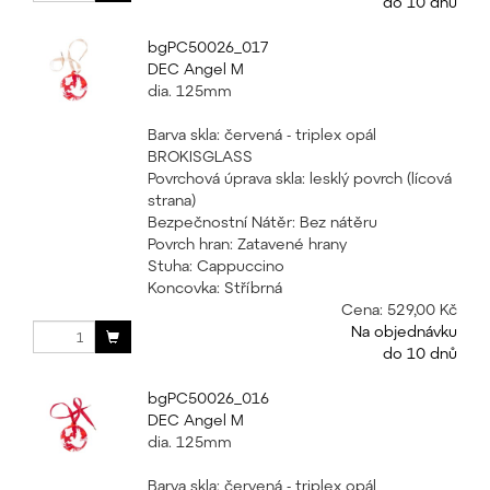
do 10 dnů
bgPC50026_017
DEC Angel M
dia. 125mm
Barva skla: červená - triplex opál
BROKISGLASS
Povrchová úprava skla: lesklý povrch (lícová
strana)
Bezpečnostní Nátěr: Bez nátěru
Povrch hran: Zatavené hrany
Stuha: Cappuccino
Koncovka: Stříbrná
Cena:
529,00 Kč
Na objednávku
do 10 dnů
bgPC50026_016
DEC Angel M
dia. 125mm
Barva skla: červená - triplex opál