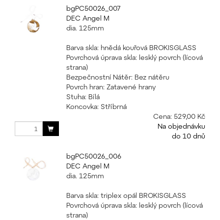
bgPC50026_007
DEC Angel M
dia. 125mm
Barva skla: hnědá kouřová BROKISGLASS
Povrchová úprava skla: lesklý povrch (lícová
strana)
Bezpečnostní Nátěr: Bez nátěru
Povrch hran: Zatavené hrany
Stuha: Bílá
Koncovka: Stříbrná
Cena:
529,00 Kč
Na objednávku
do 10 dnů
bgPC50026_006
DEC Angel M
dia. 125mm
Barva skla: triplex opál BROKISGLASS
Povrchová úprava skla: lesklý povrch (lícová
strana)