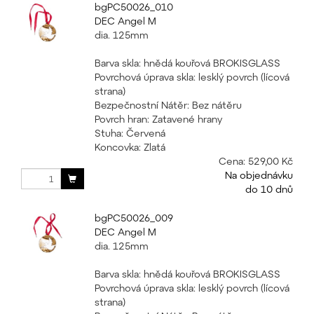
bgPC50026_010
DEC Angel M
dia. 125mm
Barva skla: hnědá kouřová BROKISGLASS
Povrchová úprava skla: lesklý povrch (lícová
strana)
Bezpečnostní Nátěr: Bez nátěru
Povrch hran: Zatavené hrany
Stuha: Červená
Koncovka: Zlatá
Cena:
529,00 Kč
Na objednávku
do 10 dnů
bgPC50026_009
DEC Angel M
dia. 125mm
Barva skla: hnědá kouřová BROKISGLASS
Povrchová úprava skla: lesklý povrch (lícová
strana)