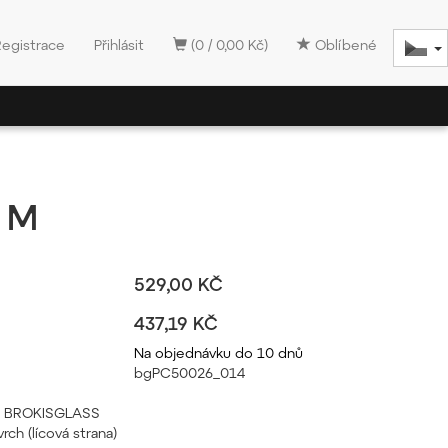
Registrace
Přihlásit
(0 / 0,00 Kč)
Oblíbené
 M
529,00 KČ
437,19 KČ
Na objednávku do 10 dnů
bgPC50026_014
pál BROKISGLASS
rch (lícová strana)