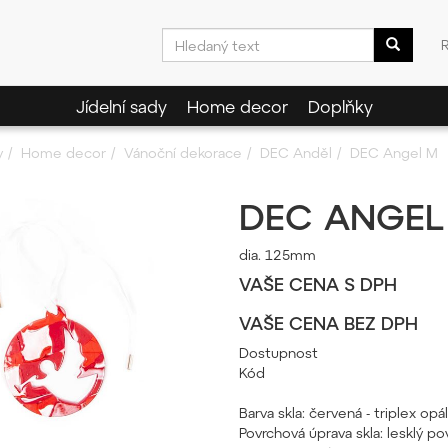
Jídelní sady
Home decor
Doplňky
y
Home decor
Vánoční dekorace
DEC Anděl
DEC Angel M
DEC ANGEL
dia. 125mm
VAŠE CENA S DPH
VAŠE CENA BEZ DPH
Dostupnost
Kód
Barva skla: červená - triplex o
Povrchová úprava skla: lesklý pov