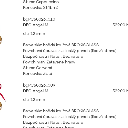
Stuha: Cappuccino
Koncovka: Stříbrná
bgPC50026_010
DEC Angel M
529,00 
dia. 125mm
Barva skla: hnědá kouřová BROKISGLASS
Povrchová úprava skla: lesklý povrch (lícová strana)
Bezpečnostní Nátěr: Bez nátěru
Povrch hran: Zatavené hrany
Stuha: Červená
Koncovka: Zlatá
bgPC50026_009
DEC Angel M
529,00 
dia. 125mm
Barva skla: hnědá kouřová BROKISGLASS
Povrchová úprava skla: lesklý povrch (lícová strana)
Bezpečnostní Nátěr: Bez nátěru
Povrch hran: Zatavené hrany