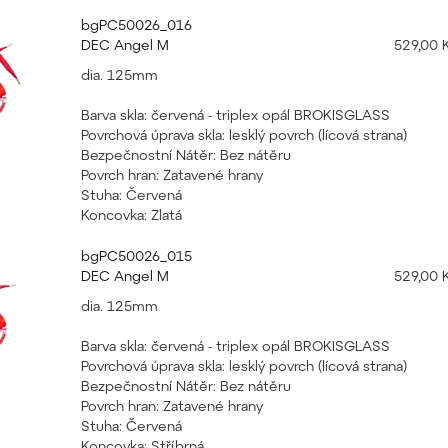
bgPC50026_016
DEC Angel M
529,00 
dia. 125mm
Barva skla: červená - triplex opál BROKISGLASS
Povrchová úprava skla: lesklý povrch (lícová strana)
Bezpečnostní Nátěr: Bez nátěru
Povrch hran: Zatavené hrany
Stuha: Červená
Koncovka: Zlatá
bgPC50026_015
DEC Angel M
529,00 
dia. 125mm
Barva skla: červená - triplex opál BROKISGLASS
Povrchová úprava skla: lesklý povrch (lícová strana)
Bezpečnostní Nátěr: Bez nátěru
Povrch hran: Zatavené hrany
Stuha: Červená
Koncovka: Stříbrná