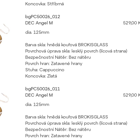
Koncovka: Stříbrná
bgPC50026_012
DEC Angel M
529,00 
dia. 125mm
Barva skla: hnědá kouřová BROKISGLASS
Povrchová úprava skla: lesklý povrch (lícová strana)
Bezpečnostní Nátěr: Bez nátěru
Povrch hran: Zatavené hrany
Stuha: Cappuccino
Koncovka: Zlatá
bgPC50026_011
DEC Angel M
529,00 
dia. 125mm
Barva skla: hnědá kouřová BROKISGLASS
Povrchová úprava skla: lesklý povrch (lícová strana)
Bezpečnostní Nátěr: Bez nátěru
Povrch hran: Zatavené hrany