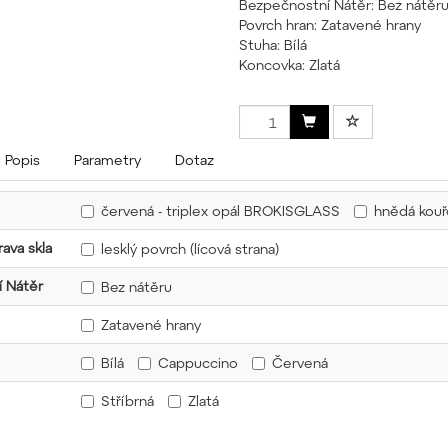
Bezpečnostní Nátěr: Bez nátěr
Povrch hran: Zatavené hrany
Stuha: Bílá
Koncovka: Zlatá
Popis
Parametry
Dotaz
červená - triplex opál BROKISGLASS
hnědá kou
ava skla
lesklý povrch (lícová strana)
 Nátěr
Bez nátěru
Zatavené hrany
Bílá
Cappuccino
Červená
Stříbrná
Zlatá