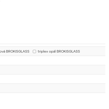
u
řová BROKISGLASS
triplex opál BROKISGLASS