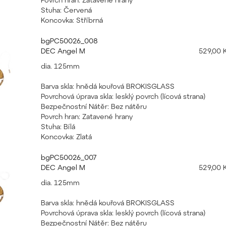
Stuha: Červená
Koncovka: Stříbrná
bgPC50026_008
DEC Angel M
529,00 
dia. 125mm
Barva skla: hnědá kouřová BROKISGLASS
Povrchová úprava skla: lesklý povrch (lícová strana)
Bezpečnostní Nátěr: Bez nátěru
Povrch hran: Zatavené hrany
Stuha: Bílá
Koncovka: Zlatá
bgPC50026_007
DEC Angel M
529,00 
dia. 125mm
Barva skla: hnědá kouřová BROKISGLASS
Povrchová úprava skla: lesklý povrch (lícová strana)
Bezpečnostní Nátěr: Bez nátěru