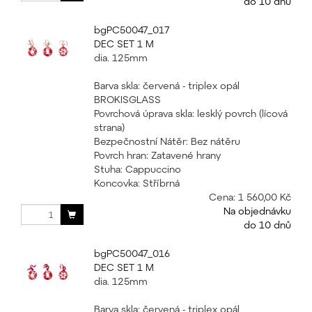
do 10 dnů
bgPC50047_017
DEC SET 1 M
dia. 125mm
Barva skla: červená - triplex opál
BROKISGLASS
Povrchová úprava skla: lesklý povrch (lícová
strana)
Bezpečnostní Nátěr: Bez nátěru
Povrch hran: Zatavené hrany
Stuha: Cappuccino
Koncovka: Stříbrná
Cena:
1 560,00 Kč
Na objednávku
do 10 dnů
bgPC50047_016
DEC SET 1 M
dia. 125mm
Barva skla: červená - triplex opál