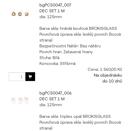
bgPC50047_007
DEC SET 1 M
dia. 125mm
Barva skla: hnědá kouřová BROKISGLASS
Povrchová úprava skla: lesklý povrch (lícová
strana)
Bezpečnostní Nátěr: Bez nátěru
Povrch hran: Zatavené hrany
Stuha: Bílá
Koncovka: Stříbrná
Cena:
1 560,00 Kč
Na objednávku
do 10 dnů
bgPC50047_006
DEC SET 1 M
dia. 125mm
Barva skla: triplex opál BROKISGLASS
Povrchová úprava skla: lesklý povrch (lícová
strana)