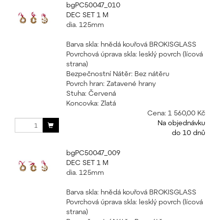
bgPC50047_010
DEC SET 1 M
dia. 125mm
Barva skla: hnědá kouřová BROKISGLASS
Povrchová úprava skla: lesklý povrch (lícová
strana)
Bezpečnostní Nátěr: Bez nátěru
Povrch hran: Zatavené hrany
Stuha: Červená
Koncovka: Zlatá
Cena:
1 560,00 Kč
Na objednávku
do 10 dnů
bgPC50047_009
DEC SET 1 M
dia. 125mm
Barva skla: hnědá kouřová BROKISGLASS
Povrchová úprava skla: lesklý povrch (lícová
strana)