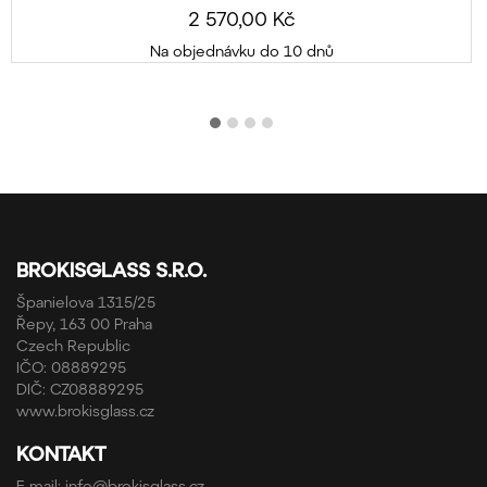
2 570,00 Kč
Na objednávku do 10 dnů
BROKISGLASS S.R.O.
Španielova 1315/25
Řepy, 163 00 Praha
Czech Republic
IČO: 08889295
DIČ: CZ08889295
www.brokisglass.cz
KONTAKT
E-mail:
info@brokisglass.cz