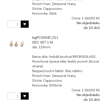
Povrch hran: Zatavené hrany
Stuha: Cappuccino
Koncovka: Zlatá
Cena:
1 560,00 Kč
Na objednávku
do 10 dnů
bgPC50047_011
DEC SET 1 M
dia. 125mm
Barva skla: hnědá kouřová BROKISGLASS
Povrchová úprava skla: lesklý povrch (lícová
strana)
Bezpečnostní Nátěr: Bez nátěru
Povrch hran: Zatavené hrany
Stuha: Cappuccino
Koncovka: Stříbrná
Cena:
1 560,00 Kč
Na objednávku
do 10 dnů