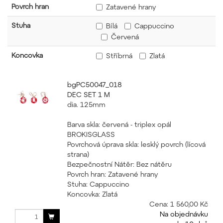
Povrch hran
Zatavené hrany
Stuha
Bílá
Cappuccino
Červená
Koncovka
Stříbrná
Zlatá
bgPC50047_018
DEC SET 1 M
dia. 125mm
Barva skla: červená - triplex opál
BROKISGLASS
Povrchová úprava skla: lesklý povrch (lícová
strana)
Bezpečnostní Nátěr: Bez nátěru
Povrch hran: Zatavené hrany
Stuha: Cappuccino
Koncovka: Zlatá
Cena:
1 560,00 Kč
Na objednávku