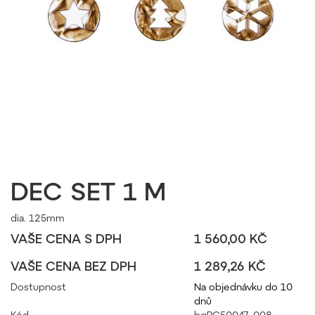
DEC SET 1 M
dia. 125mm
VAŠE CENA S DPH
1 560,00 KČ
VAŠE CENA BEZ DPH
1 289,26 KČ
Dostupnost
Na objednávku do 10
dnů
Kód
bgPC50047_008