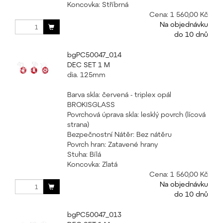
Koncovka: Stříbrná
Cena:
1 560,00 Kč
Na objednávku
do 10 dnů
bgPC50047_014
DEC SET 1 M
dia. 125mm
Barva skla: červená - triplex opál
BROKISGLASS
Povrchová úprava skla: lesklý povrch (lícová
strana)
Bezpečnostní Nátěr: Bez nátěru
Povrch hran: Zatavené hrany
Stuha: Bílá
Koncovka: Zlatá
Cena:
1 560,00 Kč
Na objednávku
do 10 dnů
bgPC50047_013