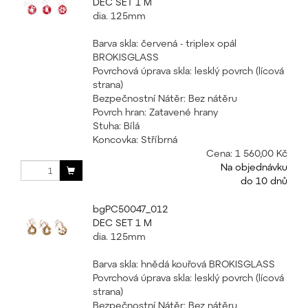
DEC SET 1 M
dia. 125mm
Barva skla: červená - triplex opál
BROKISGLASS
Povrchová úprava skla: lesklý povrch (lícová
strana)
Bezpečnostní Nátěr: Bez nátěru
Povrch hran: Zatavené hrany
Stuha: Bílá
Koncovka: Stříbrná
Cena:
1 560,00 Kč
Na objednávku
do 10 dnů
bgPC50047_012
DEC SET 1 M
dia. 125mm
Barva skla: hnědá kouřová BROKISGLASS
Povrchová úprava skla: lesklý povrch (lícová
strana)
Bezpečnostní Nátěr: Bez nátěru