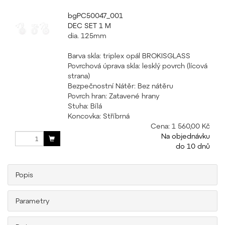
bgPC50047_001
DEC SET 1 M
dia. 125mm
Barva skla: triplex opál BROKISGLASS
Povrchová úprava skla: lesklý povrch (lícová
strana)
Bezpečnostní Nátěr: Bez nátěru
Povrch hran: Zatavené hrany
Stuha: Bílá
Koncovka: Stříbrná
Cena:
1 560,00 Kč
Na objednávku
do 10 dnů
Popis
Parametry