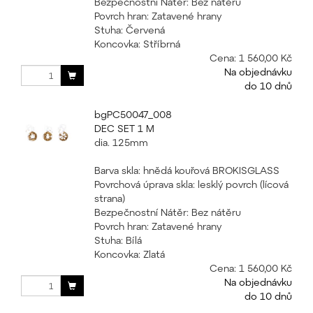
Bezpečnostní Nátěr: Bez nátěru
Povrch hran: Zatavené hrany
Stuha: Červená
Koncovka: Stříbrná
Cena:
1 560,00 Kč
Na objednávku
do 10 dnů
bgPC50047_008
DEC SET 1 M
dia. 125mm
Barva skla: hnědá kouřová BROKISGLASS
Povrchová úprava skla: lesklý povrch (lícová
strana)
Bezpečnostní Nátěr: Bez nátěru
Povrch hran: Zatavené hrany
Stuha: Bílá
Koncovka: Zlatá
Cena:
1 560,00 Kč
Na objednávku
do 10 dnů