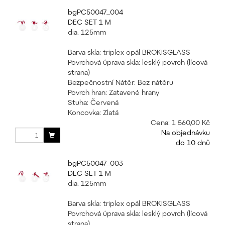
bgPC50047_004
DEC SET 1 M
dia. 125mm
Barva skla: triplex opál BROKISGLASS
Povrchová úprava skla: lesklý povrch (lícová
strana)
Bezpečnostní Nátěr: Bez nátěru
Povrch hran: Zatavené hrany
Stuha: Červená
Koncovka: Zlatá
Cena:
1 560,00 Kč
Na objednávku
do 10 dnů
bgPC50047_003
DEC SET 1 M
dia. 125mm
Barva skla: triplex opál BROKISGLASS
Povrchová úprava skla: lesklý povrch (lícová
strana)