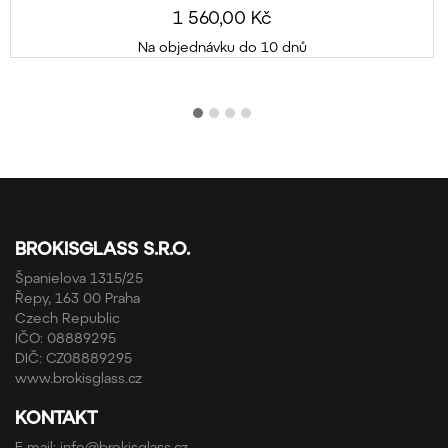
1 560,00 Kč
Na objednávku do 10 dnů
BROKISGLASS S.R.O.
Španielova 1315/25
Řepy, 163 00 Praha
Czech Republic
IČO: 08889295
DIČ: CZ08889295
www.brokisglass.cz
KONTAKT
E-mail:
info@brokisglass.cz