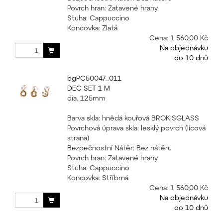
Povrch hran: Zatavené hrany
Stuha: Cappuccino
Koncovka: Zlatá
Cena:
1 560,00 Kč
Na objednávku
do 10 dnů
bgPC50047_011
DEC SET 1 M
dia. 125mm
Barva skla: hnědá kouřová BROKISGLASS
Povrchová úprava skla: lesklý povrch (lícová
strana)
Bezpečnostní Nátěr: Bez nátěru
Povrch hran: Zatavené hrany
Stuha: Cappuccino
Koncovka: Stříbrná
Cena:
1 560,00 Kč
Na objednávku
do 10 dnů