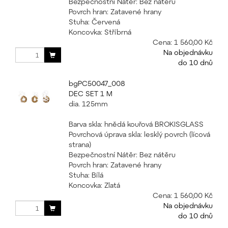
Bezpečnostní Nátěr: Bez nátěru
Povrch hran: Zatavené hrany
Stuha: Červená
Koncovka: Stříbrná
Cena:
1 560,00 Kč
Na objednávku
do 10 dnů
bgPC50047_008
DEC SET 1 M
dia. 125mm
Barva skla: hnědá kouřová BROKISGLASS
Povrchová úprava skla: lesklý povrch (lícová
strana)
Bezpečnostní Nátěr: Bez nátěru
Povrch hran: Zatavené hrany
Stuha: Bílá
Koncovka: Zlatá
Cena:
1 560,00 Kč
Na objednávku
do 10 dnů