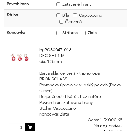
Povrch hran
Zatavené hrany
Stuha
Bílá
Cappuccino
Červená
Koncovka
Stříbrná
Zlatá
bgPC50047_018
DEC SET 1 M
dia. 125mm
Barva skla: červená - triplex opál
BROKISGLASS
Povrchová úprava skla: lesklý povrch (lícová
strana)
Bezpečnostní Nátěr: Bez nátěru
Povrch hran: Zatavené hrany
Stuha: Cappuccino
Koncovka: Zlatá
Cena:
1 560,00 Kč
Na objednávku