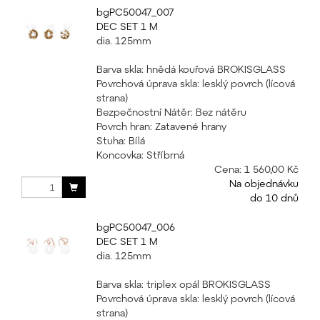
bgPC50047_007
DEC SET 1 M
dia. 125mm
Barva skla: hnědá kouřová BROKISGLASS
Povrchová úprava skla: lesklý povrch (lícová
strana)
Bezpečnostní Nátěr: Bez nátěru
Povrch hran: Zatavené hrany
Stuha: Bílá
Koncovka: Stříbrná
Cena:
1 560,00 Kč
Na objednávku
do 10 dnů
bgPC50047_006
DEC SET 1 M
dia. 125mm
Barva skla: triplex opál BROKISGLASS
Povrchová úprava skla: lesklý povrch (lícová
strana)