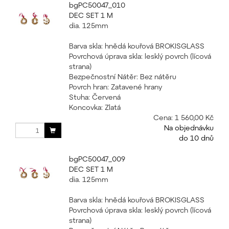
bgPC50047_010
DEC SET 1 M
dia. 125mm
Barva skla: hnědá kouřová BROKISGLASS
Povrchová úprava skla: lesklý povrch (lícová
strana)
Bezpečnostní Nátěr: Bez nátěru
Povrch hran: Zatavené hrany
Stuha: Červená
Koncovka: Zlatá
Cena:
1 560,00 Kč
Na objednávku
do 10 dnů
bgPC50047_009
DEC SET 1 M
dia. 125mm
Barva skla: hnědá kouřová BROKISGLASS
Povrchová úprava skla: lesklý povrch (lícová
strana)