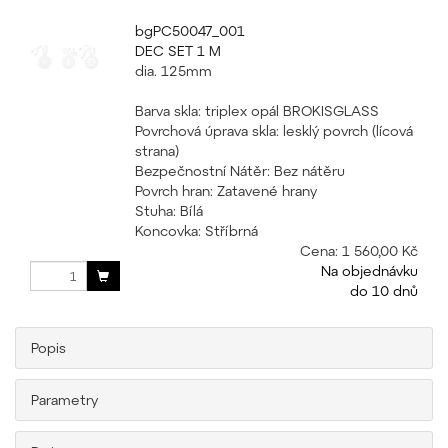
bgPC50047_001
DEC SET 1 M
dia. 125mm
Barva skla: triplex opál BROKISGLASS
Povrchová úprava skla: lesklý povrch (lícová
strana)
Bezpečnostní Nátěr: Bez nátěru
Povrch hran: Zatavené hrany
Stuha: Bílá
Koncovka: Stříbrná
Cena:
1 560,00 Kč
Na objednávku
do 10 dnů
Popis
Parametry