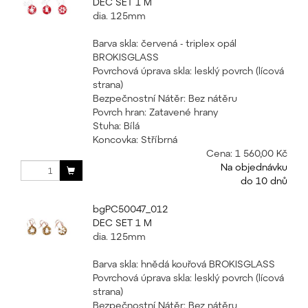
DEC SET 1 M
dia. 125mm
Barva skla: červená - triplex opál
BROKISGLASS
Povrchová úprava skla: lesklý povrch (lícová
strana)
Bezpečnostní Nátěr: Bez nátěru
Povrch hran: Zatavené hrany
Stuha: Bílá
Koncovka: Stříbrná
Cena:
1 560,00 Kč
Na objednávku
do 10 dnů
bgPC50047_012
DEC SET 1 M
dia. 125mm
Barva skla: hnědá kouřová BROKISGLASS
Povrchová úprava skla: lesklý povrch (lícová
strana)
Bezpečnostní Nátěr: Bez nátěru