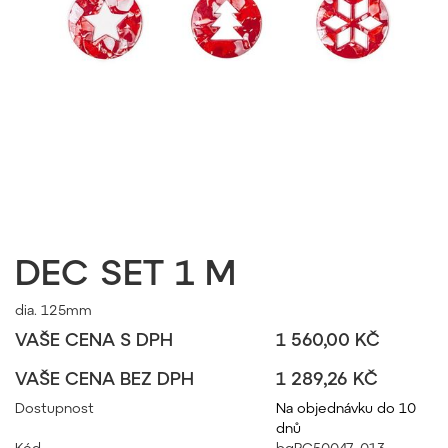
DEC SET 1 M
dia. 125mm
VAŠE CENA S DPH
1 560,00 KČ
VAŠE CENA BEZ DPH
1 289,26 KČ
Dostupnost
Na objednávku do 10
dnů
Kód
bgPC50047_013