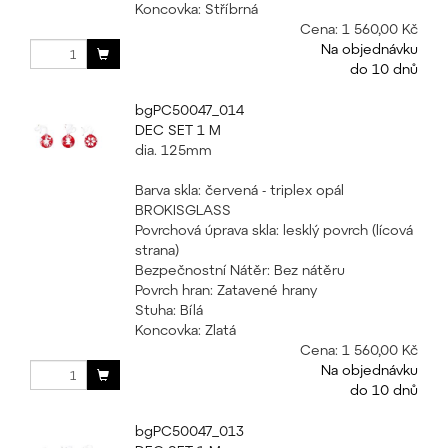
Koncovka: Stříbrná
Cena:
1 560,00 Kč
Na objednávku
do 10 dnů
bgPC50047_014
DEC SET 1 M
dia. 125mm
Barva skla: červená - triplex opál
BROKISGLASS
Povrchová úprava skla: lesklý povrch (lícová
strana)
Bezpečnostní Nátěr: Bez nátěru
Povrch hran: Zatavené hrany
Stuha: Bílá
Koncovka: Zlatá
Cena:
1 560,00 Kč
Na objednávku
do 10 dnů
bgPC50047_013