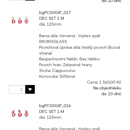
do 10 dnů
bgPC50047_017
DEC SET 1 M
dia. 125mm
Barva skla: červená - triplex opál
BROKISGLASS
Povrchová úprava skla: lesklý povrch (lícová
strana)
Bezpečnostní Nátěr: Bez nátěru
Povrch hran: Zatavené hrany
Stuha: Cappuccino
Koncovka: Stříbrná
Cena:
1 560,00 Kč
Na objednávku
do 10 dnů
bgPC50047_016
DEC SET 1 M
dia. 125mm
Barva skla: červená - triplex opál