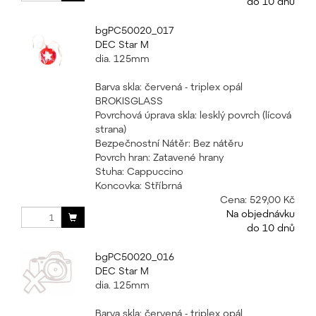
do 10 dnů
bgPC50020_017
DEC Star M
dia. 125mm
Barva skla: červená - triplex opál
BROKISGLASS
Povrchová úprava skla: lesklý povrch (lícová
strana)
Bezpečnostní Nátěr: Bez nátěru
Povrch hran: Zatavené hrany
Stuha: Cappuccino
Koncovka: Stříbrná
Cena:
529,00 Kč
Na objednávku
do 10 dnů
bgPC50020_016
DEC Star M
dia. 125mm
Barva skla: červená - triplex opál