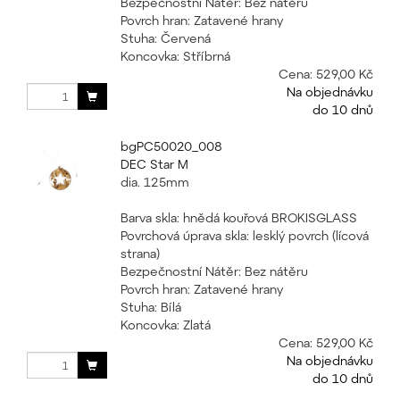
Bezpečnostní Nátěr: Bez nátěru
Povrch hran: Zatavené hrany
Stuha: Červená
Koncovka: Stříbrná
Cena:
529,00 Kč
Na objednávku
do 10 dnů
bgPC50020_008
DEC Star M
dia. 125mm
Barva skla: hnědá kouřová BROKISGLASS
Povrchová úprava skla: lesklý povrch (lícová
strana)
Bezpečnostní Nátěr: Bez nátěru
Povrch hran: Zatavené hrany
Stuha: Bílá
Koncovka: Zlatá
Cena:
529,00 Kč
Na objednávku
do 10 dnů