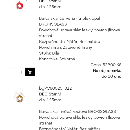
DEC Star M
dia. 125mm
Barva skla: červená - triplex opál
BROKISGLASS
Povrchová úprava skla: lesklý povrch (lícová
strana)
Bezpečnostní Nátěr: Bez nátěru
Povrch hran: Zatavené hrany
Stuha: Bílá
Koncovka: Stříbrná
Cena:
529,00 Kč
Na objednávku
do 10 dnů
bgPC50020_012
DEC Star M
dia. 125mm
Barva skla: hnědá kouřová BROKISGLASS
Povrchová úprava skla: lesklý povrch (lícová
strana)
Bezpečnostní Nátěr: Bez nátěru