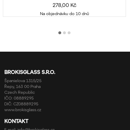
278,00 Kč
Na objednávku do 10 dnů
BROKISGLASS S.R.O.
Španielova 1315/25
Řepy, 163 00 Praha
Czech Republic
IČO: 08889295
DIČ: CZ08889295
www.brokisglass.cz
KONTAKT
E-mail:
info@brokisglass.cz