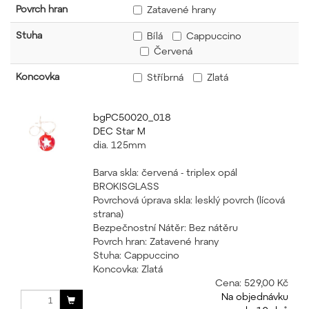
Povrch hran
Zatavené hrany
Stuha
Bílá
Cappuccino
Červená
Koncovka
Stříbrná
Zlatá
bgPC50020_018
DEC Star M
dia. 125mm
Barva skla: červená - triplex opál
BROKISGLASS
Povrchová úprava skla: lesklý povrch (lícová
strana)
Bezpečnostní Nátěr: Bez nátěru
Povrch hran: Zatavené hrany
Stuha: Cappuccino
Koncovka: Zlatá
Cena:
529,00 Kč
Na objednávku