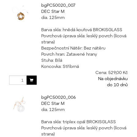
bgPC50020_007
DEC Star M
dia. 125mm
Barva skla: hnědá kouřová BROKISGLASS
Povrchová úprava skla: lesklý povrch (lícová
strana)
Bezpečnostní Nátěr: Bez nátěru
Povrch hran: Zatavené hrany
Stuha: Bílá
Koncovka: Stříbrná
Cena:
529,00 Kč
Na objednávku
do 10 dnů
bgPC50020_006
DEC Star M
dia. 125mm
Barva skla: triplex opál BROKISGLASS
Povrchová úprava skla: lesklý povrch (lícová
strana)