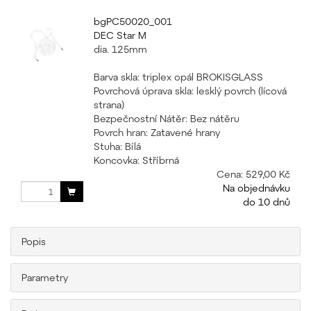
bgPC50020_001
DEC Star M
dia. 125mm
Barva skla: triplex opál BROKISGLASS
Povrchová úprava skla: lesklý povrch (lícová
strana)
Bezpečnostní Nátěr: Bez nátěru
Povrch hran: Zatavené hrany
Stuha: Bílá
Koncovka: Stříbrná
Cena:
529,00 Kč
Na objednávku
do 10 dnů
Popis
Parametry