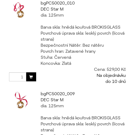
bgPC50020_010
DEC Star M
dia. 125mm
Barva skla: hnědá kouřová BROKISGLASS
Povrchová úprava skla: lesklý povrch (lícová
strana)
Bezpečnostní Nátěr: Bez nátěru
Povrch hran: Zatavené hrany
Stuha: Červená
Koncovka: Zlatá
Cena:
529,00 Kč
Na objednávku
do 10 dnů
bgPC50020_009
DEC Star M
dia. 125mm
Barva skla: hnědá kouřová BROKISGLASS
Povrchová úprava skla: lesklý povrch (lícová
strana)