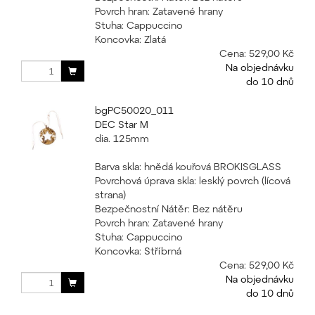
Povrch hran: Zatavené hrany
Stuha: Cappuccino
Koncovka: Zlatá
Cena:
529,00 Kč
Na objednávku
do 10 dnů
bgPC50020_011
DEC Star M
dia. 125mm
Barva skla: hnědá kouřová BROKISGLASS
Povrchová úprava skla: lesklý povrch (lícová
strana)
Bezpečnostní Nátěr: Bez nátěru
Povrch hran: Zatavené hrany
Stuha: Cappuccino
Koncovka: Stříbrná
Cena:
529,00 Kč
Na objednávku
do 10 dnů