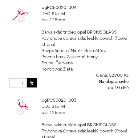
bgPC50020_004
DEC Star M
dia. 125mm
Barva skla: triplex opál BROKISGLASS
Povrchová úprava skla: lesklý povrch (lícová
strana)
Bezpečnostní Nátěr: Bez nátěru
Povrch hran: Zatavené hrany
Stuha: Červená
Koncovka: Zlatá
Cena:
529,00 Kč
Na objednávku
do 10 dnů
bgPC50020_003
DEC Star M
dia. 125mm
Barva skla: triplex opál BROKISGLASS
Povrchová úprava skla: lesklý povrch (lícová
strana)