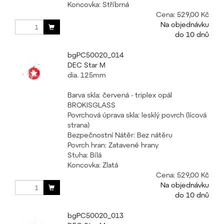
Koncovka: Stříbrná
Cena:
529,00 Kč
Na objednávku
do 10 dnů
bgPC50020_014
DEC Star M
dia. 125mm
Barva skla: červená - triplex opál
BROKISGLASS
Povrchová úprava skla: lesklý povrch (lícová
strana)
Bezpečnostní Nátěr: Bez nátěru
Povrch hran: Zatavené hrany
Stuha: Bílá
Koncovka: Zlatá
Cena:
529,00 Kč
Na objednávku
do 10 dnů
bgPC50020_013