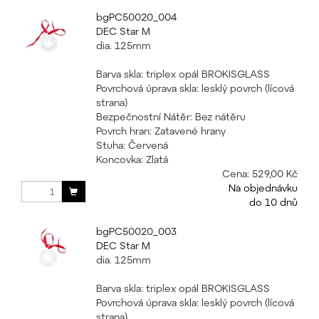
bgPC50020_004
DEC Star M
dia. 125mm
Barva skla: triplex opál BROKISGLASS
Povrchová úprava skla: lesklý povrch (lícová
strana)
Bezpečnostní Nátěr: Bez nátěru
Povrch hran: Zatavené hrany
Stuha: Červená
Koncovka: Zlatá
Cena:
529,00 Kč
Na objednávku
do 10 dnů
bgPC50020_003
DEC Star M
dia. 125mm
Barva skla: triplex opál BROKISGLASS
Povrchová úprava skla: lesklý povrch (lícová
strana)