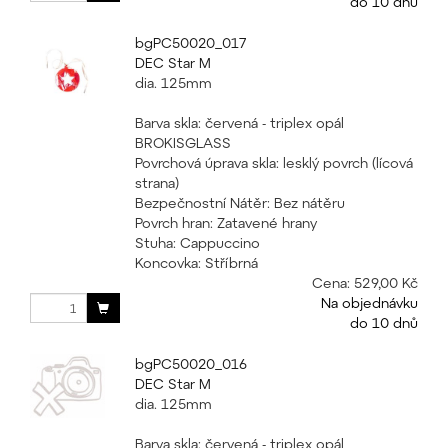
do 10 dnů
bgPC50020_017
DEC Star M
dia. 125mm
Barva skla: červená - triplex opál
BROKISGLASS
Povrchová úprava skla: lesklý povrch (lícová
strana)
Bezpečnostní Nátěr: Bez nátěru
Povrch hran: Zatavené hrany
Stuha: Cappuccino
Koncovka: Stříbrná
Cena:
529,00 Kč
Na objednávku
do 10 dnů
bgPC50020_016
DEC Star M
dia. 125mm
Barva skla: červená - triplex opál