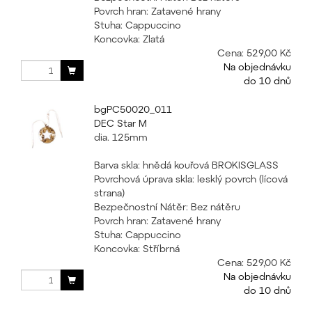
Povrch hran: Zatavené hrany
Stuha: Cappuccino
Koncovka: Zlatá
Cena:
529,00 Kč
Na objednávku
do 10 dnů
bgPC50020_011
DEC Star M
dia. 125mm
Barva skla: hnědá kouřová BROKISGLASS
Povrchová úprava skla: lesklý povrch (lícová
strana)
Bezpečnostní Nátěr: Bez nátěru
Povrch hran: Zatavené hrany
Stuha: Cappuccino
Koncovka: Stříbrná
Cena:
529,00 Kč
Na objednávku
do 10 dnů