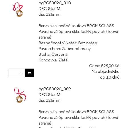
bgPC50020_010
DEC Star M
dia. 125mm
Barva skla: hnědá kouřová BROKISGLASS
Povrchová úprava skla: lesklý povrch (lícová
strana)
Bezpečnostní Nátěr: Bez nátěru
Povrch hran: Zatavené hrany
Stuha: Červená
Koncovka: Zlatá
Cena:
529,00 Kč
Na objednávku
do 10 dnů
bgPC50020_009
DEC Star M
dia. 125mm
Barva skla: hnědá kouřová BROKISGLASS
Povrchová úprava skla: lesklý povrch (lícová
strana)