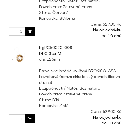
Bezpečnostní Nátěr: Bez nátěru
Povrch hran: Zatavené hrany
Stuha: Červená
Koncovka: Stříbrná
Cena:
529,00 Kč
Na objednávku
do 10 dnů
bgPC50020_008
DEC Star M
dia. 125mm
Barva skla: hnědá kouřová BROKISGLASS
Povrchová úprava skla: lesklý povrch (lícová
strana)
Bezpečnostní Nátěr: Bez nátěru
Povrch hran: Zatavené hrany
Stuha: Bílá
Koncovka: Zlatá
Cena:
529,00 Kč
Na objednávku
do 10 dnů