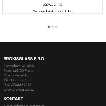
529,00 Kč
Na objednávku do 10 dnů
BROKISGLASS S.R.O.
Španielova 1315/25
Řepy, 163 00 Praha
Czech Republic
IČO: 08889295
DIČ: CZ08889295
www.brokisglass.cz
KONTAKT
E-mail:
info@brokisglass.cz