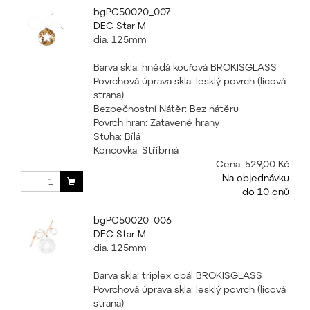
bgPC50020_007
DEC Star M
dia. 125mm
Barva skla: hnědá kouřová BROKISGLASS
Povrchová úprava skla: lesklý povrch (lícová
strana)
Bezpečnostní Nátěr: Bez nátěru
Povrch hran: Zatavené hrany
Stuha: Bílá
Koncovka: Stříbrná
Cena:
529,00 Kč
Na objednávku
do 10 dnů
bgPC50020_006
DEC Star M
dia. 125mm
Barva skla: triplex opál BROKISGLASS
Povrchová úprava skla: lesklý povrch (lícová
strana)