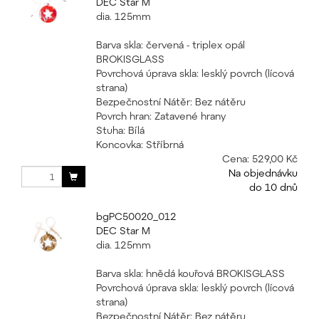
DEC Star M
dia. 125mm
Barva skla: červená - triplex opál
BROKISGLASS
Povrchová úprava skla: lesklý povrch (lícová
strana)
Bezpečnostní Nátěr: Bez nátěru
Povrch hran: Zatavené hrany
Stuha: Bílá
Koncovka: Stříbrná
Cena:
529,00 Kč
Na objednávku
do 10 dnů
bgPC50020_012
DEC Star M
dia. 125mm
Barva skla: hnědá kouřová BROKISGLASS
Povrchová úprava skla: lesklý povrch (lícová
strana)
Bezpečnostní Nátěr: Bez nátěru