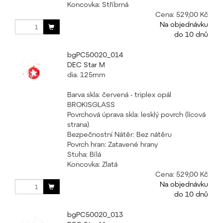
Koncovka: Stříbrná
Cena:
529,00 Kč
Na objednávku
do 10 dnů
bgPC50020_014
DEC Star M
dia. 125mm
Barva skla: červená - triplex opál
BROKISGLASS
Povrchová úprava skla: lesklý povrch (lícová
strana)
Bezpečnostní Nátěr: Bez nátěru
Povrch hran: Zatavené hrany
Stuha: Bílá
Koncovka: Zlatá
Cena:
529,00 Kč
Na objednávku
do 10 dnů
bgPC50020_013