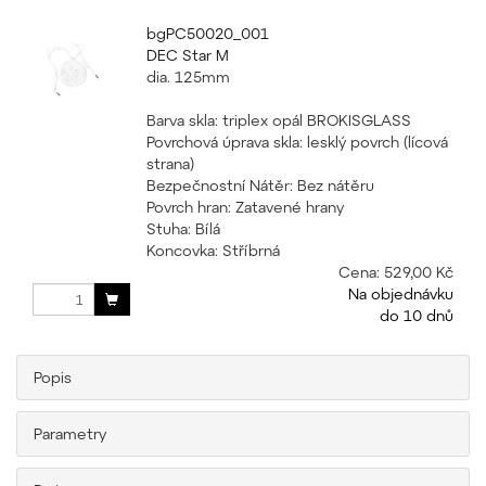
bgPC50020_001
DEC Star M
dia. 125mm
Barva skla: triplex opál BROKISGLASS
Povrchová úprava skla: lesklý povrch (lícová
strana)
Bezpečnostní Nátěr: Bez nátěru
Povrch hran: Zatavené hrany
Stuha: Bílá
Koncovka: Stříbrná
Cena:
529,00 Kč
Na objednávku
do 10 dnů
Popis
Parametry