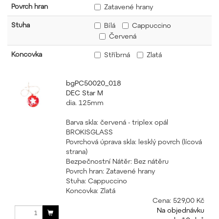
Povrch hran
Zatavené hrany
Stuha
Bílá
Cappuccino
Červená
Koncovka
Stříbrná
Zlatá
bgPC50020_018
DEC Star M
dia. 125mm
Barva skla: červená - triplex opál
BROKISGLASS
Povrchová úprava skla: lesklý povrch (lícová
strana)
Bezpečnostní Nátěr: Bez nátěru
Povrch hran: Zatavené hrany
Stuha: Cappuccino
Koncovka: Zlatá
Cena:
529,00 Kč
Na objednávku