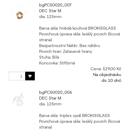
bgPC50020_007
DEC Star M
dia. 125mm
Barva skla: hnědá kouřová BROKISGLASS
Povrchová úprava skla: lesklý povrch (lícová
strana)
Bezpečnostní Nátěr: Bez nátěru
Povrch hran: Zatavené hrany
Stuha: Bílá
Koncovka: Stříbrná
Cena:
529,00 Kč
Na objednávku
do 10 dnů
bgPC50020_006
DEC Star M
dia. 125mm
Barva skla: triplex opál BROKISGLASS
Povrchová úprava skla: lesklý povrch (lícová
strana)