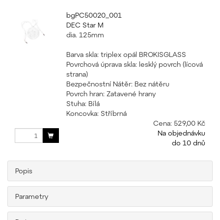
bgPC50020_001
DEC Star M
dia. 125mm
Barva skla: triplex opál BROKISGLASS
Povrchová úprava skla: lesklý povrch (lícová
strana)
Bezpečnostní Nátěr: Bez nátěru
Povrch hran: Zatavené hrany
Stuha: Bílá
Koncovka: Stříbrná
Cena:
529,00 Kč
Na objednávku
do 10 dnů
Popis
Parametry