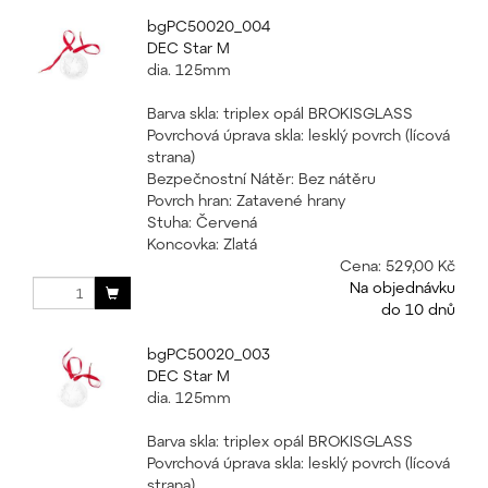
bgPC50020_004
DEC Star M
dia. 125mm
Barva skla: triplex opál BROKISGLASS
Povrchová úprava skla: lesklý povrch (lícová
strana)
Bezpečnostní Nátěr: Bez nátěru
Povrch hran: Zatavené hrany
Stuha: Červená
Koncovka: Zlatá
Cena:
529,00 Kč
Na objednávku
do 10 dnů
bgPC50020_003
DEC Star M
dia. 125mm
Barva skla: triplex opál BROKISGLASS
Povrchová úprava skla: lesklý povrch (lícová
strana)