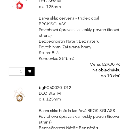
DEC Star M
dia. 125mm
Barva skla: červená - triplex opál
BROKISGLASS
Povrchová úprava skla: lesklý povrch (lícová
strana)
Bezpečnostní Nátěr: Bez nátěru
Povrch hran: Zatavené hrany
Stuha: Bílá
Koncovka: Stříbrná
Cena:
529,00 Kč
Na objednávku
do 10 dnů
bgPC50020_012
DEC Star M
dia. 125mm
Barva skla: hnědá kouřová BROKISGLASS
Povrchová úprava skla: lesklý povrch (lícová
strana)
Bezpečnostní Nátěr: Bez nátěru