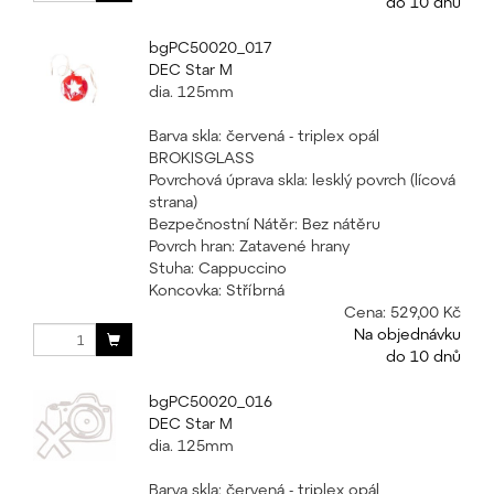
do 10 dnů
bgPC50020_017
DEC Star M
dia. 125mm
Barva skla: červená - triplex opál
BROKISGLASS
Povrchová úprava skla: lesklý povrch (lícová
strana)
Bezpečnostní Nátěr: Bez nátěru
Povrch hran: Zatavené hrany
Stuha: Cappuccino
Koncovka: Stříbrná
Cena:
529,00 Kč
Na objednávku
do 10 dnů
bgPC50020_016
DEC Star M
dia. 125mm
Barva skla: červená - triplex opál