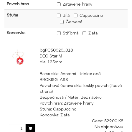
Povrch hran
Zatavené hrany
Stuha
Bílá
Cappuccino
Červená
Koncovka
Stříbrná
Zlatá
bgPC50020_018
DEC Star M
dia. 125mm
Barva skla: červená - triplex opál
BROKISGLASS
Povrchová úprava skla: lesklý povrch (lícová
strana)
Bezpečnostní Nátěr: Bez nátěru
Povrch hran: Zatavené hrany
Stuha: Cappuccino
Koncovka: Zlatá
Cena:
529,00 Kč
Na objednávku