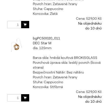
Povrch hran: Zatavené hrany
Stuha: Cappuccino
Koncovka: Zlatá
Cena:
529,00 Kč
Na objednávku
do 10 dnů
bgPC50020_011
DEC Star M
dia. 125mm
Barva skla: hnědá kouřová BROKISGLASS
Povrchová úprava skla: lesklý povrch (lícová
strana)
Bezpečnostní Nátěr: Bez nátěru
Povrch hran: Zatavené hrany
Stuha: Cappuccino
Koncovka: Stříbrná
Cena:
529,00 Kč
Na objednávku
do 10 dnů