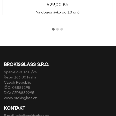
529,00 Kč
Na objednávku do 10 dnů
BROKISGLASS S.R.O.
Španielova 1315/25
Řepy, 163 00 Praha
Czech Republic
IČO: 08889295
DIČ: CZ08889295
www.brokisglass.cz
KONTAKT
E-mail:
info@brokisglass.cz