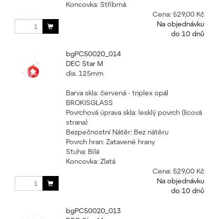
Koncovka: Stříbrná
Cena:
529,00 Kč
Na objednávku
do 10 dnů
bgPC50020_014
DEC Star M
dia. 125mm
Barva skla: červená - triplex opál
BROKISGLASS
Povrchová úprava skla: lesklý povrch (lícová
strana)
Bezpečnostní Nátěr: Bez nátěru
Povrch hran: Zatavené hrany
Stuha: Bílá
Koncovka: Zlatá
Cena:
529,00 Kč
Na objednávku
do 10 dnů
bgPC50020_013