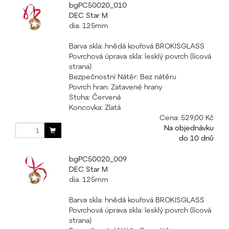
bgPC50020_010
DEC Star M
dia. 125mm
Barva skla: hnědá kouřová BROKISGLASS
Povrchová úprava skla: lesklý povrch (lícová
strana)
Bezpečnostní Nátěr: Bez nátěru
Povrch hran: Zatavené hrany
Stuha: Červená
Koncovka: Zlatá
Cena:
529,00 Kč
Na objednávku
do 10 dnů
bgPC50020_009
DEC Star M
dia. 125mm
Barva skla: hnědá kouřová BROKISGLASS
Povrchová úprava skla: lesklý povrch (lícová
strana)