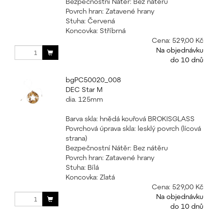
Bezpečnostní Nátěr: Bez nátěru
Povrch hran: Zatavené hrany
Stuha: Červená
Koncovka: Stříbrná
Cena:
529,00 Kč
Na objednávku
do 10 dnů
bgPC50020_008
DEC Star M
dia. 125mm
Barva skla: hnědá kouřová BROKISGLASS
Povrchová úprava skla: lesklý povrch (lícová
strana)
Bezpečnostní Nátěr: Bez nátěru
Povrch hran: Zatavené hrany
Stuha: Bílá
Koncovka: Zlatá
Cena:
529,00 Kč
Na objednávku
do 10 dnů