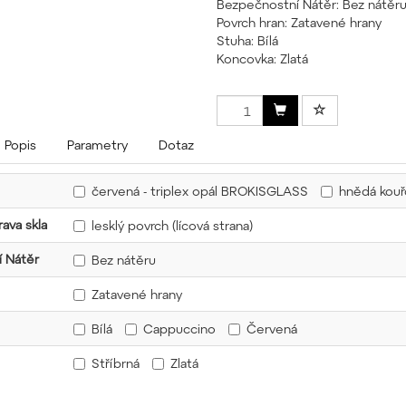
Bezpečnostní Nátěr: Bez nátěr
Povrch hran: Zatavené hrany
Stuha: Bílá
Koncovka: Zlatá
Popis
Parametry
Dotaz
červená - triplex opál BROKISGLASS
hnědá kou
ava skla
lesklý povrch (lícová strana)
 Nátěr
Bez nátěru
Zatavené hrany
Bílá
Cappuccino
Červená
Stříbrná
Zlatá