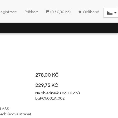
Registrace
Přihlásit
(0 / 0,00 Kč)
Oblíbené
278,00 KČ
229,75 KČ
Na objednávku do 10 dnů
bgPC50019_002
SGLASS
rch (lícová strana)