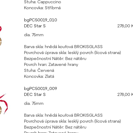
Stuha: Cappuccino
Koncovka: Stříbrná
bgPC50019_010
DEC Star S
278,00 
dia. 75mm
Barva skla: hnědá kouřová BROKISGLASS
Povrchová úprava skla: lesklý povrch (lícová strana)
Bezpečnostní Nátěr: Bez nátěru
Povrch hran: Zatavené hrany
Stuha: Červená
Koncovka: Zlatá
bgPC50019_009
DEC Star S
278,00 
dia. 75mm
Barva skla: hnědá kouřová BROKISGLASS
Povrchová úprava skla: lesklý povrch (lícová strana)
Bezpečnostní Nátěr: Bez nátěru
Povrch hran: Zatavené hrany