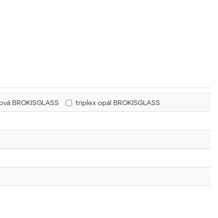
u
řová BROKISGLASS
triplex opál BROKISGLASS