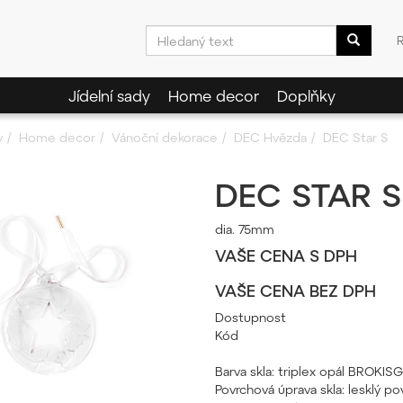
Jídelní sady
Home decor
Doplňky
y
Home decor
Vánoční dekorace
DEC Hvězda
DEC Star S
DEC STAR S
dia. 75mm
VAŠE CENA S DPH
VAŠE CENA BEZ DPH
Dostupnost
Kód
Barva skla: triplex opál BROKI
Povrchová úprava skla: lesklý pov