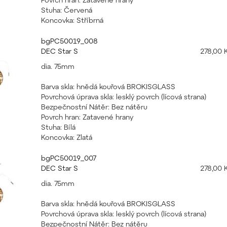
Stuha: Červená
Koncovka: Stříbrná
bgPC50019_008
DEC Star S
278,00 
dia. 75mm
Barva skla: hnědá kouřová BROKISGLASS
Povrchová úprava skla: lesklý povrch (lícová strana)
Bezpečnostní Nátěr: Bez nátěru
Povrch hran: Zatavené hrany
Stuha: Bílá
Koncovka: Zlatá
bgPC50019_007
DEC Star S
278,00 
dia. 75mm
Barva skla: hnědá kouřová BROKISGLASS
Povrchová úprava skla: lesklý povrch (lícová strana)
Bezpečnostní Nátěr: Bez nátěru