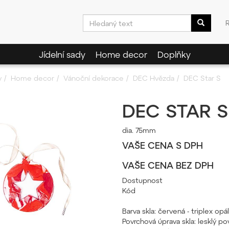
Jídelní sady
Home decor
Doplňky
y
Home decor
Vánoční dekorace
DEC Hvězda
DEC Star S
DEC STAR S
dia. 75mm
VAŠE CENA S DPH
VAŠE CENA BEZ DPH
Dostupnost
Kód
Barva skla: červená - triplex o
Povrchová úprava skla: lesklý pov