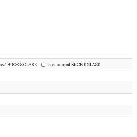
u
řová BROKISGLASS
triplex opál BROKISGLASS