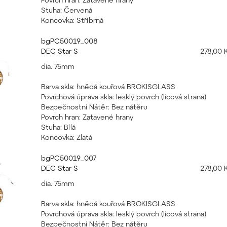
Stuha: Červená
Koncovka: Stříbrná
bgPC50019_008
DEC Star S
278,00 
dia. 75mm
Barva skla: hnědá kouřová BROKISGLASS
Povrchová úprava skla: lesklý povrch (lícová strana)
Bezpečnostní Nátěr: Bez nátěru
Povrch hran: Zatavené hrany
Stuha: Bílá
Koncovka: Zlatá
bgPC50019_007
DEC Star S
278,00 
dia. 75mm
Barva skla: hnědá kouřová BROKISGLASS
Povrchová úprava skla: lesklý povrch (lícová strana)
Bezpečnostní Nátěr: Bez nátěru