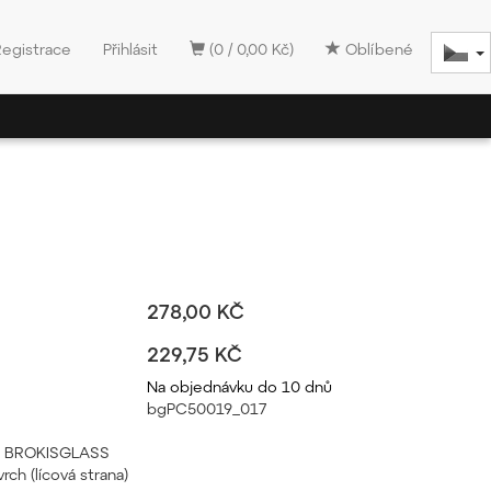
Registrace
Přihlásit
(0 / 0,00 Kč)
Oblíbené
278,00 KČ
229,75 KČ
Na objednávku do 10 dnů
bgPC50019_017
pál BROKISGLASS
rch (lícová strana)