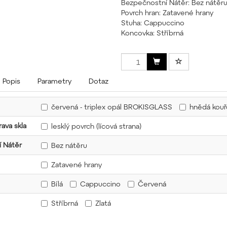
Bezpečnostní Nátěr: Bez nátěr
Povrch hran: Zatavené hrany
Stuha: Cappuccino
Koncovka: Stříbrná
Popis
Parametry
Dotaz
červená - triplex opál BROKISGLASS
hnědá kou
ava skla
lesklý povrch (lícová strana)
 Nátěr
Bez nátěru
Zatavené hrany
Bílá
Cappuccino
Červená
Stříbrná
Zlatá