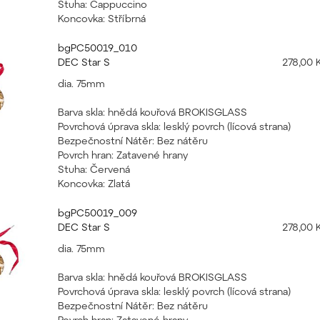
Stuha: Cappuccino
Koncovka: Stříbrná
bgPC50019_010
DEC Star S
278,00 
dia. 75mm
Barva skla: hnědá kouřová BROKISGLASS
Povrchová úprava skla: lesklý povrch (lícová strana)
Bezpečnostní Nátěr: Bez nátěru
Povrch hran: Zatavené hrany
Stuha: Červená
Koncovka: Zlatá
bgPC50019_009
DEC Star S
278,00 
dia. 75mm
Barva skla: hnědá kouřová BROKISGLASS
Povrchová úprava skla: lesklý povrch (lícová strana)
Bezpečnostní Nátěr: Bez nátěru
Povrch hran: Zatavené hrany