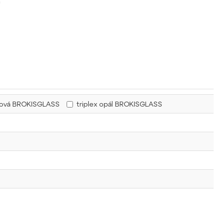
u
řová BROKISGLASS
triplex opál BROKISGLASS