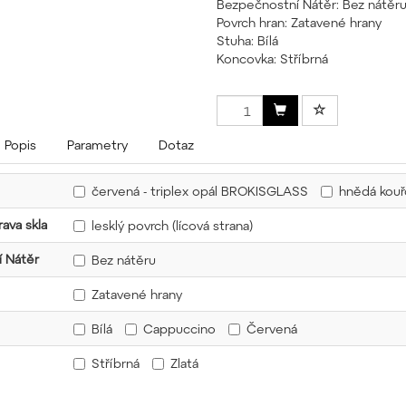
Bezpečnostní Nátěr: Bez nátěr
Povrch hran: Zatavené hrany
Stuha: Bílá
Koncovka: Stříbrná
Popis
Parametry
Dotaz
červená - triplex opál BROKISGLASS
hnědá kou
ava skla
lesklý povrch (lícová strana)
 Nátěr
Bez nátěru
Zatavené hrany
Bílá
Cappuccino
Červená
Stříbrná
Zlatá