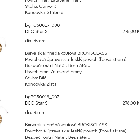
Stuha: Červená
Koncovka: Stříbrná
bgPC50019_008
DEC Star S
278,00 
dia. 75mm
Barva skla: hnědá kouřová BROKISGLASS
Povrchová úprava skla: lesklý povrch (lícová strana)
Bezpečnostní Nátěr: Bez nátěru
Povrch hran: Zatavené hrany
Stuha: Bílá
Koncovka: Zlatá
bgPC50019_007
DEC Star S
278,00 
dia. 75mm
Barva skla: hnědá kouřová BROKISGLASS
Povrchová úprava skla: lesklý povrch (lícová strana)
Bezpečnostní Nátěr: Bez nátěru