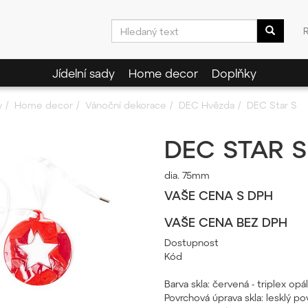
Jídelní sady
Home decor
Doplňky
y
Home decor
Vánoční dekorace
DEC Hvězda
DEC Star S
DEC STAR S
dia. 75mm
VAŠE CENA S DPH
VAŠE CENA BEZ DPH
Dostupnost
Kód
Barva skla: červená - triplex o
Povrchová úprava skla: lesklý pov