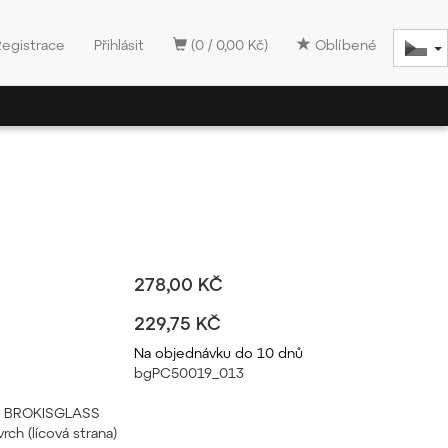
Registrace
Přihlásit
(0 / 0,00 Kč)
Oblíbené
278,00 KČ
229,75 KČ
Na objednávku do 10 dnů
bgPC50019_013
pál BROKISGLASS
rch (lícová strana)