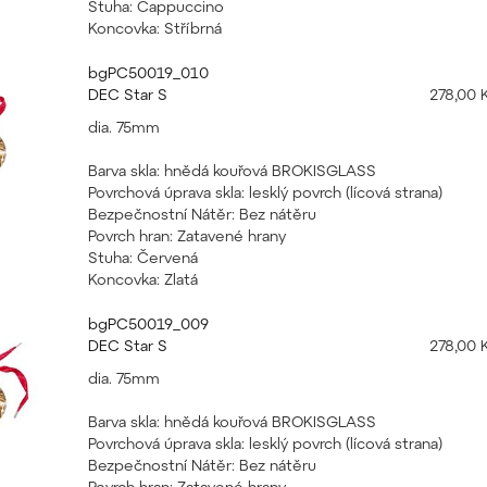
Stuha: Cappuccino
Koncovka: Stříbrná
bgPC50019_010
DEC Star S
278,00 
dia. 75mm
Barva skla: hnědá kouřová BROKISGLASS
Povrchová úprava skla: lesklý povrch (lícová strana)
Bezpečnostní Nátěr: Bez nátěru
Povrch hran: Zatavené hrany
Stuha: Červená
Koncovka: Zlatá
bgPC50019_009
DEC Star S
278,00 
dia. 75mm
Barva skla: hnědá kouřová BROKISGLASS
Povrchová úprava skla: lesklý povrch (lícová strana)
Bezpečnostní Nátěr: Bez nátěru
Povrch hran: Zatavené hrany